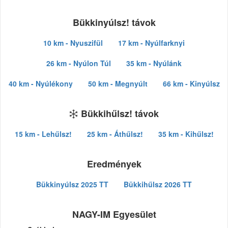
Bükkinyúlsz! távok
10 km - Nyuszifül
17 km - Nyúlfarknyi
26 km - Nyúlon Túl
35 km - Nyúlánk
40 km - Nyúlékony
50 km - Megnyúlt
66 km - Kinyúlsz
Bükkihűlsz! távok
15 km - Lehűlsz!
25 km - Áthűlsz!
35 km - Kihűlsz!
Eredmények
Bükkinyúlsz 2025 TT
Bükkihűlsz 2026 TT
NAGY-IM Egyesület