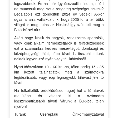
legszebbnek. És ha már így összeállt minden, miért
ne mutassuk meg ezt a rengeteg szépséget nektek?
Legalábbis ezt gondoltuk 2024 év végéig! Akkor
ugyanis arra vállalkoztunk, hogy 2025-től a téli bükk
világát is megmutassuk Nektek! Így született meg a
Bükkihűlsz! túra!
Azért hogy kicsik és nagyok, rendszeres sportolók,
vagy csak alkalmi természetjárók is felfedezhessék
ezt a számunkra kedves mesevilágot, dombsági és
középhegységi tájat, több távot is összeállítottunk
nektek legyen szó nyári vagy téli kihívásról!
Nyári időszakban 10 - 66 km-es, télen pedig 15 - 35
km között találhatjátok meg a számotokra
legideálisabb, vagy épp legnagyobb kihívást jelentő
távot!
Ha felkeltettük érdeklődésed, ugorj hát a túratávok
menüjébe és válaszd ki a számodra
legszimpatikusabb távot! Várunk a Bükkbe, télen
nyáron!
Túránk Cserépfalu Önkormányzatával