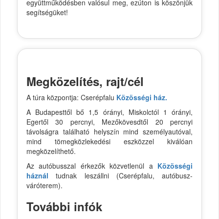
együttműködésben valósul meg, ezúton is köszönjük
segítségüket!
Megközelítés, rajt/cél
A túra központja: Cserépfalu
Közösségi ház.
A Budapesttől bő 1,5 órányi, Miskolctól 1 órányi,
Egertől 30 percnyi, Mezőkövesdtől 20 percnyi
távolságra található helyszín mind személyautóval,
mind tömegközlekedési eszközzel kiválóan
megközelíthető.
Az autóbusszal érkezők közvetlenül a
Közösségi
háznál
tudnak leszállni (Cserépfalu, autóbusz-
váróterem).
További infók