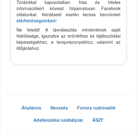
Túráinkkal kapcsolatban friss és hiteles
információkért kövesd folyamatosan Facebook
oldalunkat. Kérdéseid esetén keress bennünket
elérhetőségeinken
!
Ne feledd! A távválasztás mindenkinek saját
felelőssége, igazodva az erőnléthez és tájékozódási
képességekhez, a terepviszonyokhoz, valamint az
időjáráshoz.
Általános
Nevezés
Fontos tudnivalók
Adatkezelési szabályzat
ÁSZF