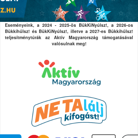
Eseményeink, a 2024 - 2025-ös BükKiNyúlsz!, a 2026-os
Bükkihűlsz! és BükKiNyúlsz!, illetve a 2027-es Bükkihűlsz!
teljesítménytúrák az Aktív Magyarország támogatásával
valósulnak meg!