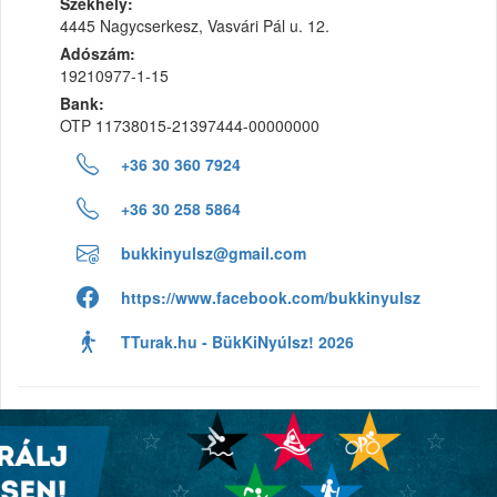
Székhely:
4445 Nagycserkesz, Vasvári Pál u. 12.
Adószám:
19210977-1-15
Bank:
OTP 11738015-21397444-00000000
+36 30 360 7924
+36 30 258 5864
bukkinyulsz@gmail.com
https://www.facebook.com/bukkinyulsz
TTurak.hu - BükKiNyúlsz! 2026