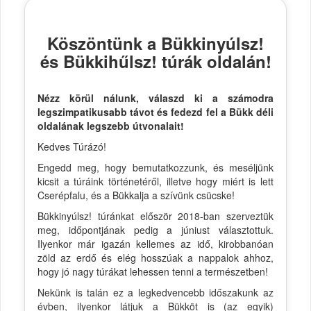
Köszöntünk a Bükkinyúlsz!
és Bükkihűlsz! túrák oldalán!
Nézz körül nálunk, válaszd ki a számodra
legszimpatikusabb távot és fedezd fel a Bükk déli
oldalának legszebb útvonalait!
Kedves Túrázó!
Engedd meg, hogy bemutatkozzunk, és meséljünk
kicsit a túráink történetéről, illetve hogy miért is lett
Cserépfalu, és a Bükkalja a szívünk csücske!
Bükkinyúlsz! túránkat először 2018-ban szerveztük
meg, időpontjának pedig a júniust választottuk.
Ilyenkor már igazán kellemes az idő, kirobbanóan
zöld az erdő és elég hosszúak a nappalok ahhoz,
hogy jó nagy túrákat lehessen tenni a természetben!
Nekünk is talán ez a legkedvencebb időszakunk az
évben, ilyenkor látjuk a Bükköt is (az egyik)