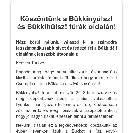
Köszöntünk a Bükkinyúlsz!
és Bükkihűlsz! túrák oldalán!
Nézz körül nálunk, válaszd ki a számodra
legszimpatikusabb távot és fedezd fel a Bükk déli
oldalának legszebb útvonalait!
Kedves Túrázó!
Engedd meg, hogy bemutatkozzunk, és meséljünk
kicsit a túráink történetéről, illetve hogy miért is lett
Cserépfalu, és a Bükkalja a szívünk csücske!
Bükkinyúlsz! túránkat először 2018-ban szerveztük
meg, időpontjának pedig a júniust választottuk.
Ilyenkor már igazán kellemes az idő, kirobbanóan
zöld az erdő és elég hosszúak a nappalok ahhoz,
hogy jó nagy túrákat lehessen tenni a természetben!
Nekünk is talán ez a legkedvencebb időszakunk az
évben, ilyenkor látjuk a Bükköt is (az egyik)