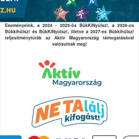
Eseményeink, a 2024 - 2025-ös BükKiNyúlsz!, a 2026-os
Bükkihűlsz! és BükKiNyúlsz!, illetve a 2027-es Bükkihűlsz!
teljesítménytúrák az Aktív Magyarország támogatásával
valósulnak meg!