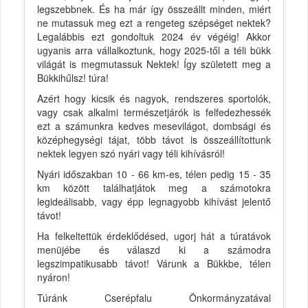
legszebbnek. És ha már így összeállt minden, miért
ne mutassuk meg ezt a rengeteg szépséget nektek?
Legalábbis ezt gondoltuk 2024 év végéig! Akkor
ugyanis arra vállalkoztunk, hogy 2025-től a téli bükk
világát is megmutassuk Nektek! Így született meg a
Bükkihűlsz! túra!
Azért hogy kicsik és nagyok, rendszeres sportolók,
vagy csak alkalmi természetjárók is felfedezhessék
ezt a számunkra kedves mesevilágot, dombsági és
középhegységi tájat, több távot is összeállítottunk
nektek legyen szó nyári vagy téli kihívásról!
Nyári időszakban 10 - 66 km-es, télen pedig 15 - 35
km között találhatjátok meg a számotokra
legideálisabb, vagy épp legnagyobb kihívást jelentő
távot!
Ha felkeltettük érdeklődésed, ugorj hát a túratávok
menüjébe és válaszd ki a számodra
legszimpatikusabb távot! Várunk a Bükkbe, télen
nyáron!
Túránk Cserépfalu Önkormányzatával