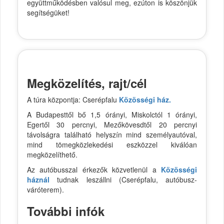
együttműködésben valósul meg, ezúton is köszönjük
segítségüket!
Megközelítés, rajt/cél
A túra központja: Cserépfalu
Közösségi ház.
A Budapesttől bő 1,5 órányi, Miskolctól 1 órányi,
Egertől 30 percnyi, Mezőkövesdtől 20 percnyi
távolságra található helyszín mind személyautóval,
mind tömegközlekedési eszközzel kiválóan
megközelíthető.
Az autóbusszal érkezők közvetlenül a
Közösségi
háznál
tudnak leszállni (Cserépfalu, autóbusz-
váróterem).
További infók