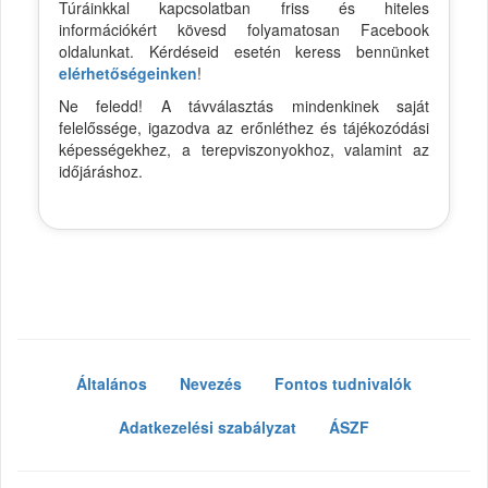
Túráinkkal kapcsolatban friss és hiteles
információkért kövesd folyamatosan Facebook
oldalunkat. Kérdéseid esetén keress bennünket
elérhetőségeinken
!
Ne feledd! A távválasztás mindenkinek saját
felelőssége, igazodva az erőnléthez és tájékozódási
képességekhez, a terepviszonyokhoz, valamint az
időjáráshoz.
Általános
Nevezés
Fontos tudnivalók
Adatkezelési szabályzat
ÁSZF