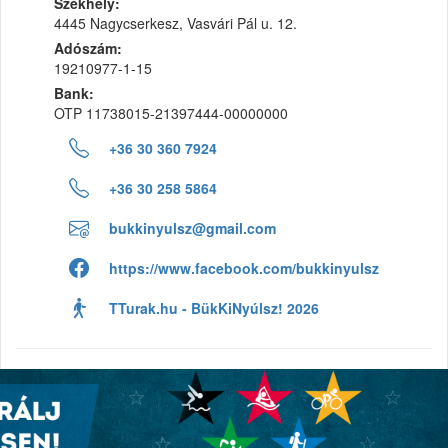
Székhely:
4445 Nagycserkesz, Vasvári Pál u. 12.
Adószám:
19210977-1-15
Bank:
OTP 11738015-21397444-00000000
+36 30 360 7924
+36 30 258 5864
bukkinyulsz@gmail.com
https://www.facebook.com/bukkinyulsz
TTurak.hu - BükKiNyúlsz! 2026