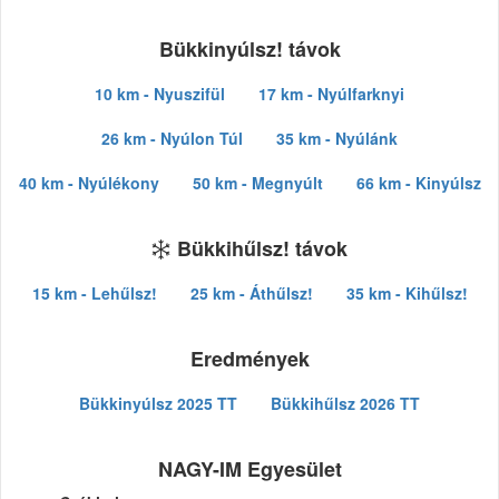
Bükkinyúlsz! távok
10 km - Nyuszifül
17 km - Nyúlfarknyi
26 km - Nyúlon Túl
35 km - Nyúlánk
40 km - Nyúlékony
50 km - Megnyúlt
66 km - Kinyúlsz
Bükkihűlsz! távok
15 km - Lehűlsz!
25 km - Áthűlsz!
35 km - Kihűlsz!
Eredmények
Bükkinyúlsz 2025 TT
Bükkihűlsz 2026 TT
NAGY-IM Egyesület