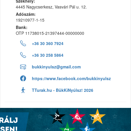
Székhely:
4445 Nagycserkesz, Vasvári Pál u. 12.
Adószám:
19210977-1-15
Bank:
OTP 11738015-21397444-00000000
+36 30 360 7924
+36 30 258 5864
bukkinyulsz@gmail.com
https://www.facebook.com/bukkinyulsz
TTurak.hu - BükKiNyúlsz! 2026