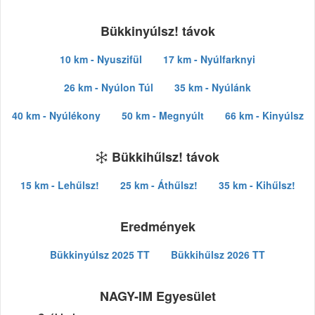
Bükkinyúlsz! távok
10 km - Nyuszifül
17 km - Nyúlfarknyi
26 km - Nyúlon Túl
35 km - Nyúlánk
40 km - Nyúlékony
50 km - Megnyúlt
66 km - Kinyúlsz
Bükkihűlsz! távok
15 km - Lehűlsz!
25 km - Áthűlsz!
35 km - Kihűlsz!
Eredmények
Bükkinyúlsz 2025 TT
Bükkihűlsz 2026 TT
NAGY-IM Egyesület