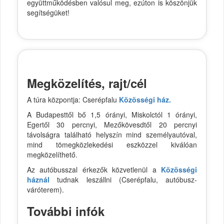
együttműködésben valósul meg, ezúton is köszönjük
segítségüket!
Megközelítés, rajt/cél
A túra központja: Cserépfalu
Közösségi ház.
A Budapesttől bő 1,5 órányi, Miskolctól 1 órányi,
Egertől 30 percnyi, Mezőkövesdtől 20 percnyi
távolságra található helyszín mind személyautóval,
mind tömegközlekedési eszközzel kiválóan
megközelíthető.
Az autóbusszal érkezők közvetlenül a
Közösségi
háznál
tudnak leszállni (Cserépfalu, autóbusz-
váróterem).
További infók