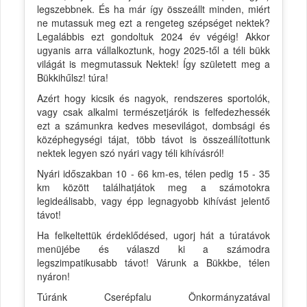
legszebbnek. És ha már így összeállt minden, miért
ne mutassuk meg ezt a rengeteg szépséget nektek?
Legalábbis ezt gondoltuk 2024 év végéig! Akkor
ugyanis arra vállalkoztunk, hogy 2025-től a téli bükk
világát is megmutassuk Nektek! Így született meg a
Bükkihűlsz! túra!
Azért hogy kicsik és nagyok, rendszeres sportolók,
vagy csak alkalmi természetjárók is felfedezhessék
ezt a számunkra kedves mesevilágot, dombsági és
középhegységi tájat, több távot is összeállítottunk
nektek legyen szó nyári vagy téli kihívásról!
Nyári időszakban 10 - 66 km-es, télen pedig 15 - 35
km között találhatjátok meg a számotokra
legideálisabb, vagy épp legnagyobb kihívást jelentő
távot!
Ha felkeltettük érdeklődésed, ugorj hát a túratávok
menüjébe és válaszd ki a számodra
legszimpatikusabb távot! Várunk a Bükkbe, télen
nyáron!
Túránk Cserépfalu Önkormányzatával