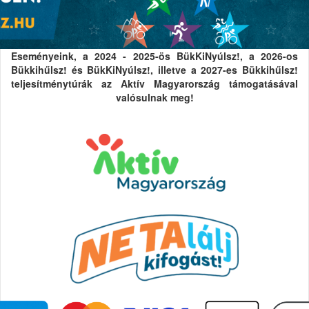
Eseményeink, a 2024 - 2025-ös BükKiNyúlsz!, a 2026-os
Bükkihűlsz! és BükKiNyúlsz!, illetve a 2027-es Bükkihűlsz!
teljesítménytúrák az Aktív Magyarország támogatásával
valósulnak meg!