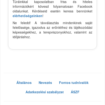
Túráinkkal kapcsolatban friss és hiteles
információkért kövesd folyamatosan Facebook
oldalunkat. Kérdéseid esetén keress bennünket
elérhetőségeinken
!
Ne feledd! A távválasztás mindenkinek saját
felelőssége, igazodva az erőnléthez és tájékozódási
képességekhez, a terepviszonyokhoz, valamint az
időjáráshoz.
Általános
Nevezés
Fontos tudnivalók
Adatkezelési szabályzat
ÁSZF