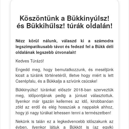
Köszöntünk a Bükkinyúlsz!
és Bükkihűlsz! túrák oldalán!
Nézz körül nálunk, válaszd ki a számodra
legszimpatikusabb távot és fedezd fel a Bükk déli
oldalának legszebb útvonalait!
Kedves Túrázó!
Engedd meg, hogy bemutatkozzunk, és meséljünk
kicsit a túráink történetéről, illetve hogy miért is lett
Cserépfalu, és a Bükkalja a szívünk csücske!
Bükkinyúlsz! túránkat először 2018-ban szerveztük
meg, időpontjának pedig a júniust választottuk.
Ilyenkor már igazán kellemes az idő, kirobbanóan
zöld az erdő és elég hosszúak a nappalok ahhoz,
hogy jó nagy túrákat lehessen tenni a természetben!
Nekünk is talán ez a legkedvencebb időszakunk az
évben, ilyenkor látjuk a Bükköt is (az egyik)