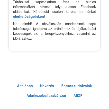
Túráinkkal kapcsolatban friss és hiteles
információkért kövesd folyamatosan Facebook
oldalunkat. Kérdéseid esetén keress bennünket
elérhetőségeinken
!
Ne feledd! A távválasztás mindenkinek saját
felelőssége, igazodva az erőnléthez és tájékozódási
képességekhez, a terepviszonyokhoz, valamint az
időjáráshoz.
Általános
Nevezés
Fontos tudnivalók
Adatkezelési szabályzat
ÁSZF