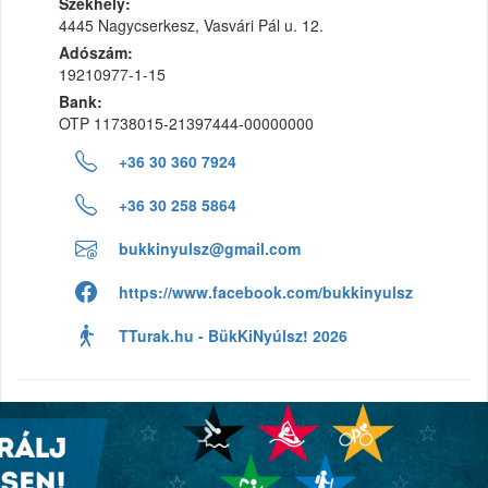
Székhely:
4445 Nagycserkesz, Vasvári Pál u. 12.
Adószám:
19210977-1-15
Bank:
OTP 11738015-21397444-00000000
+36 30 360 7924
+36 30 258 5864
bukkinyulsz@gmail.com
https://www.facebook.com/bukkinyulsz
TTurak.hu - BükKiNyúlsz! 2026