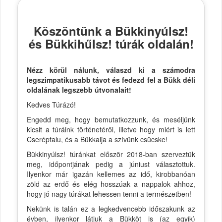
Köszöntünk a Bükkinyúlsz!
és Bükkihűlsz! túrák oldalán!
Nézz körül nálunk, válaszd ki a számodra
legszimpatikusabb távot és fedezd fel a Bükk déli
oldalának legszebb útvonalait!
Kedves Túrázó!
Engedd meg, hogy bemutatkozzunk, és meséljünk
kicsit a túráink történetéről, illetve hogy miért is lett
Cserépfalu, és a Bükkalja a szívünk csücske!
Bükkinyúlsz! túránkat először 2018-ban szerveztük
meg, időpontjának pedig a júniust választottuk.
Ilyenkor már igazán kellemes az idő, kirobbanóan
zöld az erdő és elég hosszúak a nappalok ahhoz,
hogy jó nagy túrákat lehessen tenni a természetben!
Nekünk is talán ez a legkedvencebb időszakunk az
évben, ilyenkor látjuk a Bükköt is (az egyik)