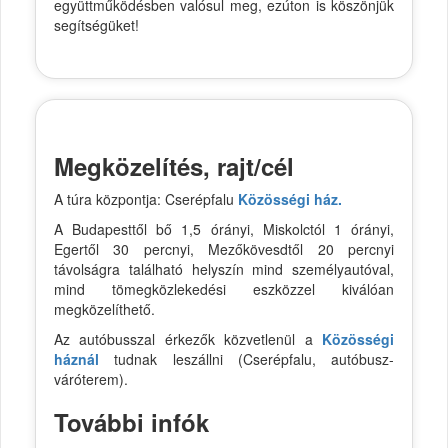
együttműködésben valósul meg, ezúton is köszönjük
segítségüket!
Megközelítés, rajt/cél
A túra központja: Cserépfalu
Közösségi ház.
A Budapesttől bő 1,5 órányi, Miskolctól 1 órányi,
Egertől 30 percnyi, Mezőkövesdtől 20 percnyi
távolságra található helyszín mind személyautóval,
mind tömegközlekedési eszközzel kiválóan
megközelíthető.
Az autóbusszal érkezők közvetlenül a
Közösségi
háznál
tudnak leszállni (Cserépfalu, autóbusz-
váróterem).
További infók