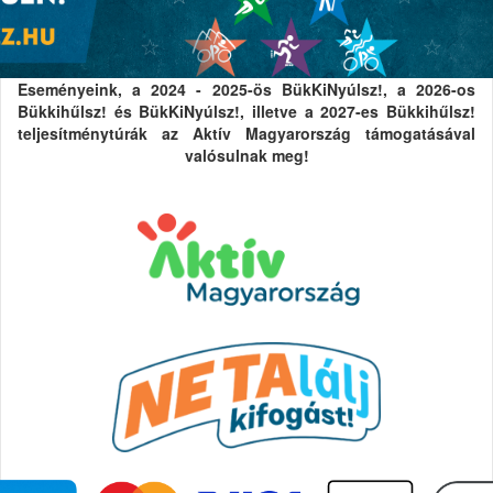
Eseményeink, a 2024 - 2025-ös BükKiNyúlsz!, a 2026-os
Bükkihűlsz! és BükKiNyúlsz!, illetve a 2027-es Bükkihűlsz!
teljesítménytúrák az Aktív Magyarország támogatásával
valósulnak meg!