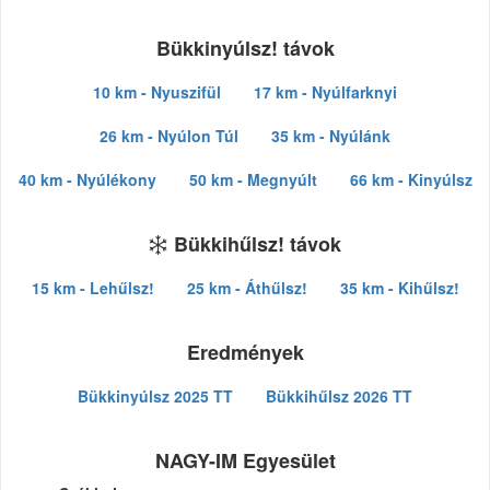
Bükkinyúlsz! távok
10 km - Nyuszifül
17 km - Nyúlfarknyi
26 km - Nyúlon Túl
35 km - Nyúlánk
40 km - Nyúlékony
50 km - Megnyúlt
66 km - Kinyúlsz
Bükkihűlsz! távok
15 km - Lehűlsz!
25 km - Áthűlsz!
35 km - Kihűlsz!
Eredmények
Bükkinyúlsz 2025 TT
Bükkihűlsz 2026 TT
NAGY-IM Egyesület