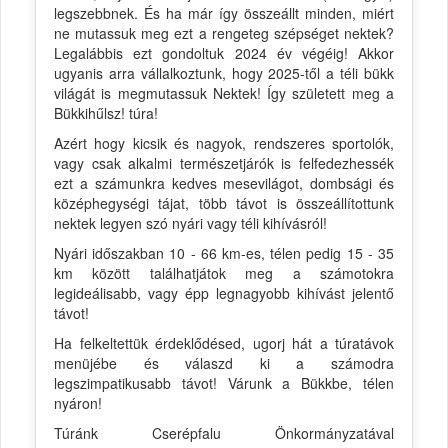
legszebbnek. És ha már így összeállt minden, miért
ne mutassuk meg ezt a rengeteg szépséget nektek?
Legalábbis ezt gondoltuk 2024 év végéig! Akkor
ugyanis arra vállalkoztunk, hogy 2025-től a téli bükk
világát is megmutassuk Nektek! Így született meg a
Bükkihűlsz! túra!
Azért hogy kicsik és nagyok, rendszeres sportolók,
vagy csak alkalmi természetjárók is felfedezhessék
ezt a számunkra kedves mesevilágot, dombsági és
középhegységi tájat, több távot is összeállítottunk
nektek legyen szó nyári vagy téli kihívásról!
Nyári időszakban 10 - 66 km-es, télen pedig 15 - 35
km között találhatjátok meg a számotokra
legideálisabb, vagy épp legnagyobb kihívást jelentő
távot!
Ha felkeltettük érdeklődésed, ugorj hát a túratávok
menüjébe és válaszd ki a számodra
legszimpatikusabb távot! Várunk a Bükkbe, télen
nyáron!
Túránk Cserépfalu Önkormányzatával