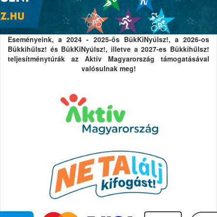
Eseményeink, a 2024 - 2025-ös BükKiNyúlsz!, a 2026-os
Bükkihűlsz! és BükKiNyúlsz!, illetve a 2027-es Bükkihűlsz!
teljesítménytúrák az Aktív Magyarország támogatásával
valósulnak meg!