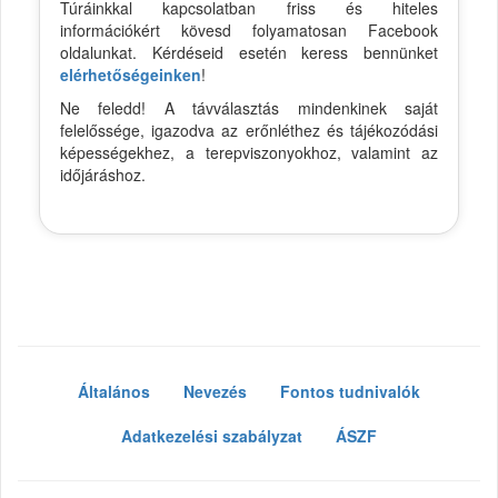
Túráinkkal kapcsolatban friss és hiteles
információkért kövesd folyamatosan Facebook
oldalunkat. Kérdéseid esetén keress bennünket
elérhetőségeinken
!
Ne feledd! A távválasztás mindenkinek saját
felelőssége, igazodva az erőnléthez és tájékozódási
képességekhez, a terepviszonyokhoz, valamint az
időjáráshoz.
Általános
Nevezés
Fontos tudnivalók
Adatkezelési szabályzat
ÁSZF