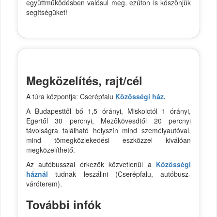
együttműködésben valósul meg, ezúton is köszönjük
segítségüket!
Megközelítés, rajt/cél
A túra központja: Cserépfalu
Közösségi ház.
A Budapesttől bő 1,5 órányi, Miskolctól 1 órányi,
Egertől 30 percnyi, Mezőkövesdtől 20 percnyi
távolságra található helyszín mind személyautóval,
mind tömegközlekedési eszközzel kiválóan
megközelíthető.
Az autóbusszal érkezők közvetlenül a
Közösségi
háznál
tudnak leszállni (Cserépfalu, autóbusz-
váróterem).
További infók