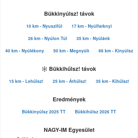
Bükkinyúlsz! távok
10 km - Nyuszifül
17 km - Nyúlfarknyi
26 km - Nyúlon Túl
35 km - Nyúlánk
40 km - Nyúlékony
50 km - Megnyúlt
66 km - Kinyúlsz
Bükkihűlsz! távok
15 km - Lehűlsz!
25 km - Áthűlsz!
35 km - Kihűlsz!
Eredmények
Bükkinyúlsz 2025 TT
Bükkihűlsz 2026 TT
NAGY-IM Egyesület