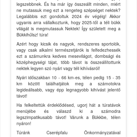
legszebbnek. És ha már így összeállt minden, miért
ne mutassuk meg ezt a rengeteg szépséget nektek?
Legalábbis ezt gondoltuk 2024 év végéig! Akkor
ugyanis arra vállalkoztunk, hogy 2025-től a téli bükk
világát is megmutassuk Nektek! Így született meg a
Bükkihűlsz! túra!
Azért hogy kicsik és nagyok, rendszeres sportolók,
vagy csak alkalmi természetjárók is felfedezhessék
ezt a számunkra kedves mesevilágot, dombsági és
középhegységi tájat, több távot is összeállítottunk
nektek legyen szó nyári vagy téli kihívásról!
Nyári időszakban 10 - 66 km-es, télen pedig 15 - 35
km között találhatjátok meg a számotokra
legideálisabb, vagy épp legnagyobb kihívást jelentő
távot!
Ha felkeltettük érdeklődésed, ugorj hát a túratávok
menüjébe és válaszd ki a számodra
legszimpatikusabb távot! Várunk a Bükkbe, télen
nyáron!
Túránk Cserépfalu Önkormányzatával