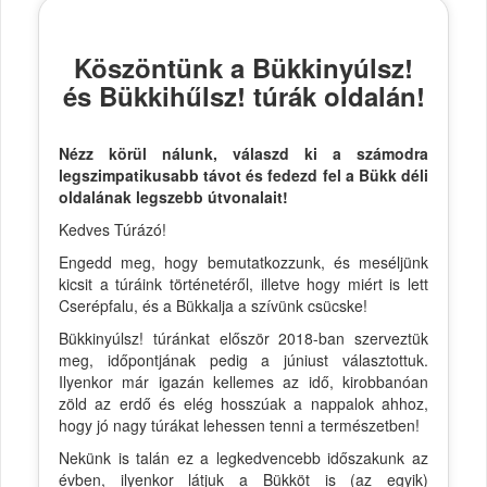
Köszöntünk a Bükkinyúlsz!
és Bükkihűlsz! túrák oldalán!
Nézz körül nálunk, válaszd ki a számodra
legszimpatikusabb távot és fedezd fel a Bükk déli
oldalának legszebb útvonalait!
Kedves Túrázó!
Engedd meg, hogy bemutatkozzunk, és meséljünk
kicsit a túráink történetéről, illetve hogy miért is lett
Cserépfalu, és a Bükkalja a szívünk csücske!
Bükkinyúlsz! túránkat először 2018-ban szerveztük
meg, időpontjának pedig a júniust választottuk.
Ilyenkor már igazán kellemes az idő, kirobbanóan
zöld az erdő és elég hosszúak a nappalok ahhoz,
hogy jó nagy túrákat lehessen tenni a természetben!
Nekünk is talán ez a legkedvencebb időszakunk az
évben, ilyenkor látjuk a Bükköt is (az egyik)