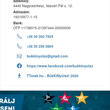
Székhely:
4445 Nagycserkesz, Vasvári Pál u. 12.
Adószám:
19210977-1-15
Bank:
OTP 11738015-21397444-00000000
+36 30 360 7924
+36 30 258 5864
bukkinyulsz@gmail.com
https://www.facebook.com/bukkinyulsz
TTurak.hu - BükKiNyúlsz! 2026