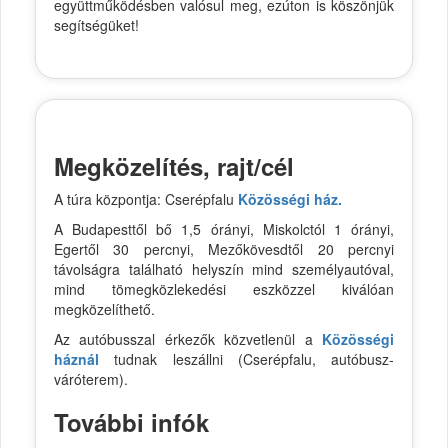
együttműködésben valósul meg, ezúton is köszönjük
segítségüket!
Megközelítés, rajt/cél
A túra központja: Cserépfalu
Közösségi ház.
A Budapesttől bő 1,5 órányi, Miskolctól 1 órányi,
Egertől 30 percnyi, Mezőkövesdtől 20 percnyi
távolságra található helyszín mind személyautóval,
mind tömegközlekedési eszközzel kiválóan
megközelíthető.
Az autóbusszal érkezők közvetlenül a
Közösségi
háznál
tudnak leszállni (Cserépfalu, autóbusz-
váróterem).
További infók