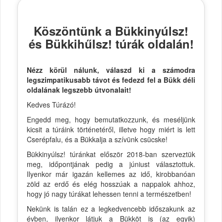
Köszöntünk a Bükkinyúlsz!
és Bükkihűlsz! túrák oldalán!
Nézz körül nálunk, válaszd ki a számodra
legszimpatikusabb távot és fedezd fel a Bükk déli
oldalának legszebb útvonalait!
Kedves Túrázó!
Engedd meg, hogy bemutatkozzunk, és meséljünk
kicsit a túráink történetéről, illetve hogy miért is lett
Cserépfalu, és a Bükkalja a szívünk csücske!
Bükkinyúlsz! túránkat először 2018-ban szerveztük
meg, időpontjának pedig a júniust választottuk.
Ilyenkor már igazán kellemes az idő, kirobbanóan
zöld az erdő és elég hosszúak a nappalok ahhoz,
hogy jó nagy túrákat lehessen tenni a természetben!
Nekünk is talán ez a legkedvencebb időszakunk az
évben, ilyenkor látjuk a Bükköt is (az egyik)