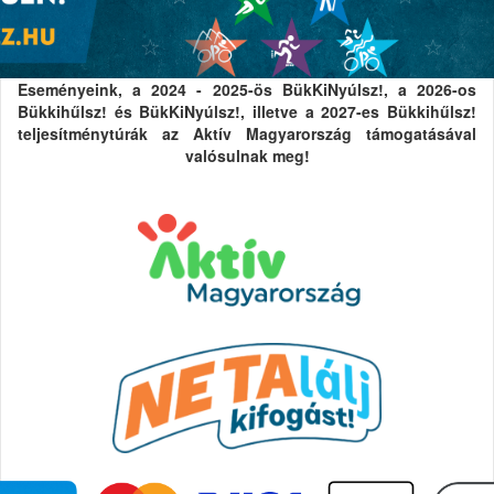
Eseményeink, a 2024 - 2025-ös BükKiNyúlsz!, a 2026-os
Bükkihűlsz! és BükKiNyúlsz!, illetve a 2027-es Bükkihűlsz!
teljesítménytúrák az Aktív Magyarország támogatásával
valósulnak meg!