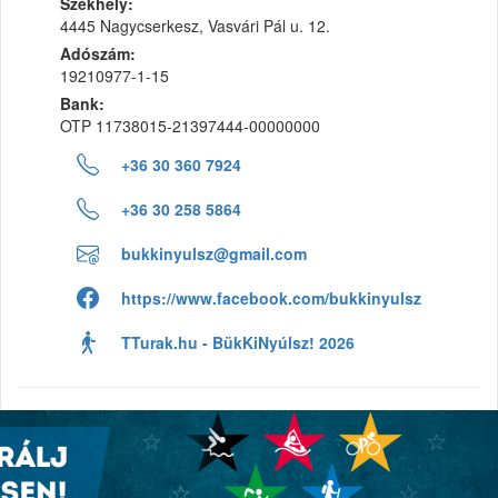
Székhely:
4445 Nagycserkesz, Vasvári Pál u. 12.
Adószám:
19210977-1-15
Bank:
OTP 11738015-21397444-00000000
+36 30 360 7924
+36 30 258 5864
bukkinyulsz@gmail.com
https://www.facebook.com/bukkinyulsz
TTurak.hu - BükKiNyúlsz! 2026