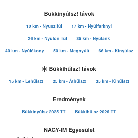
Bükkinyúlsz! távok
10 km - Nyuszifül
17 km - Nyúlfarknyi
26 km - Nyúlon Túl
35 km - Nyúlánk
40 km - Nyúlékony
50 km - Megnyúlt
66 km - Kinyúlsz
Bükkihűlsz! távok
15 km - Lehűlsz!
25 km - Áthűlsz!
35 km - Kihűlsz!
Eredmények
Bükkinyúlsz 2025 TT
Bükkihűlsz 2026 TT
NAGY-IM Egyesület