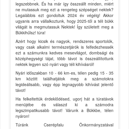
legszebbnek. És ha már így összeállt minden, miért
ne mutassuk meg ezt a rengeteg szépséget nektek?
Legalábbis ezt gondoltuk 2024 év végéig! Akkor
ugyanis arra vállalkoztunk, hogy 2025-től a téli bükk
világát is megmutassuk Nektek! Így született meg a
Bükkihűlsz! túra!
Azért hogy kicsik és nagyok, rendszeres sportolók,
vagy csak alkalmi természetjárók is felfedezhessék
ezt a számunkra kedves mesevilágot, dombsági és
középhegységi tájat, több távot is összeállítottunk
nektek legyen szó nyári vagy téli kihívásról!
Nyári időszakban 10 - 66 km-es, télen pedig 15 - 35
km között találhatjátok meg a számotokra
legideálisabb, vagy épp legnagyobb kihívást jelentő
távot!
Ha felkeltettük érdeklődésed, ugorj hát a túratávok
menüjébe és válaszd ki a számodra
legszimpatikusabb távot! Várunk a Bükkbe, télen
nyáron!
Túránk Cserépfalu Önkormányzatával