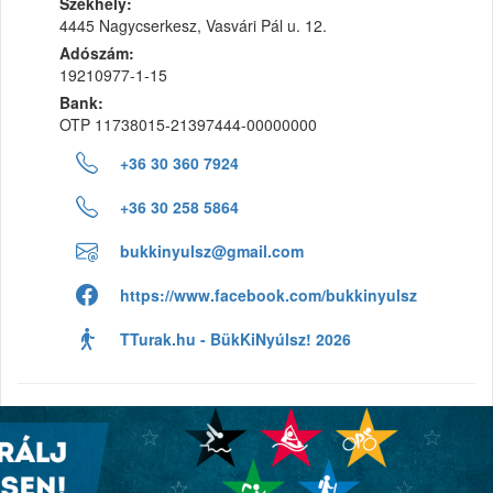
Székhely:
4445 Nagycserkesz, Vasvári Pál u. 12.
Adószám:
19210977-1-15
Bank:
OTP 11738015-21397444-00000000
+36 30 360 7924
+36 30 258 5864
bukkinyulsz@gmail.com
https://www.facebook.com/bukkinyulsz
TTurak.hu - BükKiNyúlsz! 2026