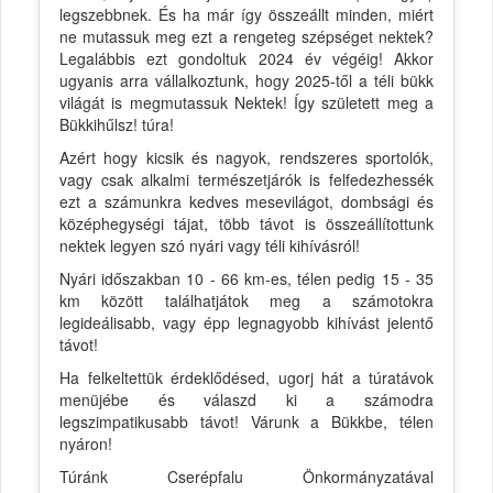
legszebbnek. És ha már így összeállt minden, miért
ne mutassuk meg ezt a rengeteg szépséget nektek?
Legalábbis ezt gondoltuk 2024 év végéig! Akkor
ugyanis arra vállalkoztunk, hogy 2025-től a téli bükk
világát is megmutassuk Nektek! Így született meg a
Bükkihűlsz! túra!
Azért hogy kicsik és nagyok, rendszeres sportolók,
vagy csak alkalmi természetjárók is felfedezhessék
ezt a számunkra kedves mesevilágot, dombsági és
középhegységi tájat, több távot is összeállítottunk
nektek legyen szó nyári vagy téli kihívásról!
Nyári időszakban 10 - 66 km-es, télen pedig 15 - 35
km között találhatjátok meg a számotokra
legideálisabb, vagy épp legnagyobb kihívást jelentő
távot!
Ha felkeltettük érdeklődésed, ugorj hát a túratávok
menüjébe és válaszd ki a számodra
legszimpatikusabb távot! Várunk a Bükkbe, télen
nyáron!
Túránk Cserépfalu Önkormányzatával