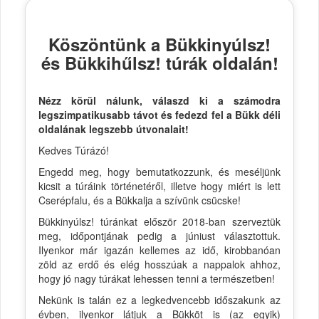
Köszöntünk a Bükkinyúlsz!
és Bükkihűlsz! túrák oldalán!
Nézz körül nálunk, válaszd ki a számodra
legszimpatikusabb távot és fedezd fel a Bükk déli
oldalának legszebb útvonalait!
Kedves Túrázó!
Engedd meg, hogy bemutatkozzunk, és meséljünk
kicsit a túráink történetéről, illetve hogy miért is lett
Cserépfalu, és a Bükkalja a szívünk csücske!
Bükkinyúlsz! túránkat először 2018-ban szerveztük
meg, időpontjának pedig a júniust választottuk.
Ilyenkor már igazán kellemes az idő, kirobbanóan
zöld az erdő és elég hosszúak a nappalok ahhoz,
hogy jó nagy túrákat lehessen tenni a természetben!
Nekünk is talán ez a legkedvencebb időszakunk az
évben, ilyenkor látjuk a Bükköt is (az egyik)