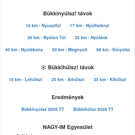
Bükkinyúlsz! távok
10 km - Nyuszifül
17 km - Nyúlfarknyi
26 km - Nyúlon Túl
35 km - Nyúlánk
40 km - Nyúlékony
50 km - Megnyúlt
66 km - Kinyúlsz
Bükkihűlsz! távok
15 km - Lehűlsz!
25 km - Áthűlsz!
35 km - Kihűlsz!
Eredmények
Bükkinyúlsz 2025 TT
Bükkihűlsz 2026 TT
NAGY-IM Egyesület