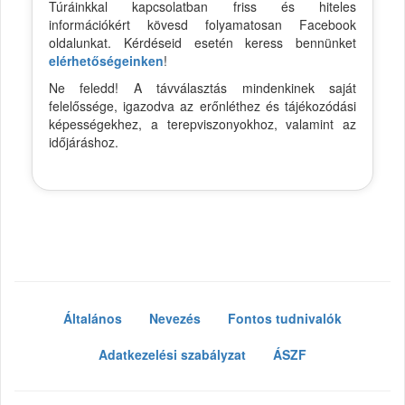
Túráinkkal kapcsolatban friss és hiteles
információkért kövesd folyamatosan Facebook
oldalunkat. Kérdéseid esetén keress bennünket
elérhetőségeinken
!
Ne feledd! A távválasztás mindenkinek saját
felelőssége, igazodva az erőnléthez és tájékozódási
képességekhez, a terepviszonyokhoz, valamint az
időjáráshoz.
Általános
Nevezés
Fontos tudnivalók
Adatkezelési szabályzat
ÁSZF