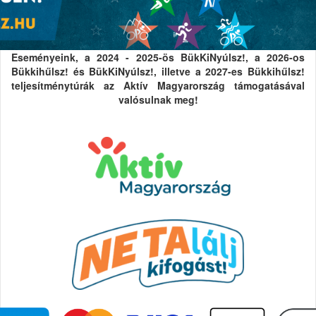
Eseményeink, a 2024 - 2025-ös BükKiNyúlsz!, a 2026-os
Bükkihűlsz! és BükKiNyúlsz!, illetve a 2027-es Bükkihűlsz!
teljesítménytúrák az Aktív Magyarország támogatásával
valósulnak meg!