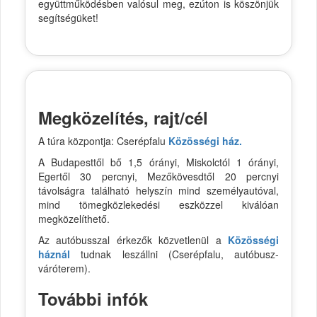
együttműködésben valósul meg, ezúton is köszönjük
segítségüket!
Megközelítés, rajt/cél
A túra központja: Cserépfalu
Közösségi ház.
A Budapesttől bő 1,5 órányi, Miskolctól 1 órányi,
Egertől 30 percnyi, Mezőkövesdtől 20 percnyi
távolságra található helyszín mind személyautóval,
mind tömegközlekedési eszközzel kiválóan
megközelíthető.
Az autóbusszal érkezők közvetlenül a
Közösségi
háznál
tudnak leszállni (Cserépfalu, autóbusz-
váróterem).
További infók