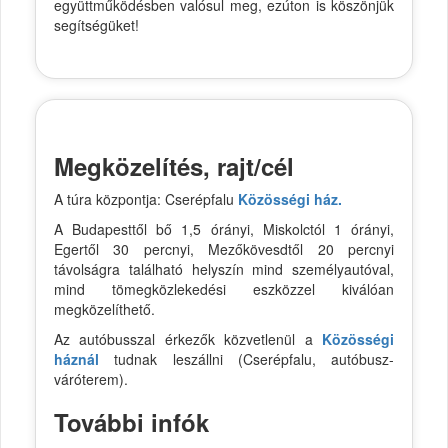
együttműködésben valósul meg, ezúton is köszönjük
segítségüket!
Megközelítés, rajt/cél
A túra központja: Cserépfalu
Közösségi ház.
A Budapesttől bő 1,5 órányi, Miskolctól 1 órányi,
Egertől 30 percnyi, Mezőkövesdtől 20 percnyi
távolságra található helyszín mind személyautóval,
mind tömegközlekedési eszközzel kiválóan
megközelíthető.
Az autóbusszal érkezők közvetlenül a
Közösségi
háznál
tudnak leszállni (Cserépfalu, autóbusz-
váróterem).
További infók