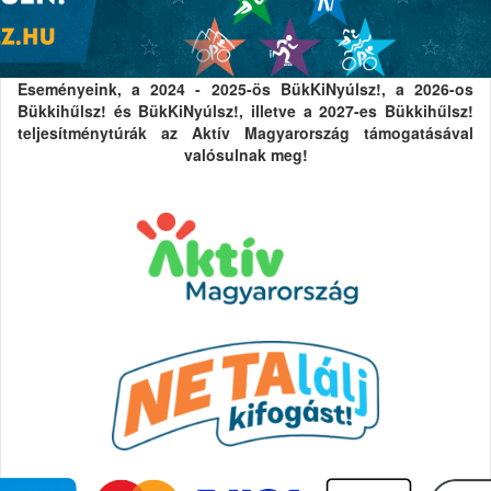
Eseményeink, a 2024 - 2025-ös BükKiNyúlsz!, a 2026-os
Bükkihűlsz! és BükKiNyúlsz!, illetve a 2027-es Bükkihűlsz!
teljesítménytúrák az Aktív Magyarország támogatásával
valósulnak meg!