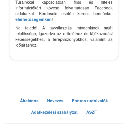
Túráinkkal kapcsolatban friss és hiteles
információkért kövesd folyamatosan Facebook
oldalunkat. Kérdéseid esetén keress bennünket
elérhetőségeinken
!
Ne feledd! A távválasztás mindenkinek saját
felelőssége, igazodva az erőnléthez és tájékozódási
képességekhez, a terepviszonyokhoz, valamint az
időjáráshoz.
Általános
Nevezés
Fontos tudnivalók
Adatkezelési szabályzat
ÁSZF