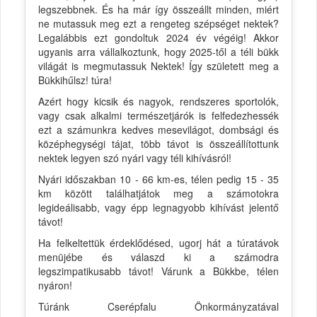
legszebbnek. És ha már így összeállt minden, miért
ne mutassuk meg ezt a rengeteg szépséget nektek?
Legalábbis ezt gondoltuk 2024 év végéig! Akkor
ugyanis arra vállalkoztunk, hogy 2025-től a téli bükk
világát is megmutassuk Nektek! Így született meg a
Bükkihűlsz! túra!
Azért hogy kicsik és nagyok, rendszeres sportolók,
vagy csak alkalmi természetjárók is felfedezhessék
ezt a számunkra kedves mesevilágot, dombsági és
középhegységi tájat, több távot is összeállítottunk
nektek legyen szó nyári vagy téli kihívásról!
Nyári időszakban 10 - 66 km-es, télen pedig 15 - 35
km között találhatjátok meg a számotokra
legideálisabb, vagy épp legnagyobb kihívást jelentő
távot!
Ha felkeltettük érdeklődésed, ugorj hát a túratávok
menüjébe és válaszd ki a számodra
legszimpatikusabb távot! Várunk a Bükkbe, télen
nyáron!
Túránk Cserépfalu Önkormányzatával