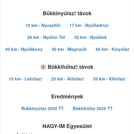
Bükkinyúlsz! távok
10 km - Nyuszifül
17 km - Nyúlfarknyi
26 km - Nyúlon Túl
35 km - Nyúlánk
40 km - Nyúlékony
50 km - Megnyúlt
66 km - Kinyúlsz
Bükkihűlsz! távok
15 km - Lehűlsz!
25 km - Áthűlsz!
35 km - Kihűlsz!
Eredmények
Bükkinyúlsz 2025 TT
Bükkihűlsz 2026 TT
NAGY-IM Egyesület