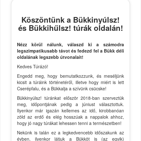
Köszöntünk a Bükkinyúlsz!
és Bükkihűlsz! túrák oldalán!
Nézz körül nálunk, válaszd ki a számodra
legszimpatikusabb távot és fedezd fel a Bükk déli
oldalának legszebb útvonalait!
Kedves Túrázó!
Engedd meg, hogy bemutatkozzunk, és meséljünk
kicsit a túráink történetéről, illetve hogy miért is lett
Cserépfalu, és a Bükkalja a szívünk csücske!
Bükkinyúlsz! túránkat először 2018-ban szerveztük
meg, időpontjának pedig a júniust választottuk.
Ilyenkor már igazán kellemes az idő, kirobbanóan
zöld az erdő és elég hosszúak a nappalok ahhoz,
hogy jó nagy túrákat lehessen tenni a természetben!
Nekünk is talán ez a legkedvencebb időszakunk az
évben, ilyenkor látjuk a Bükköt is (az egyik)