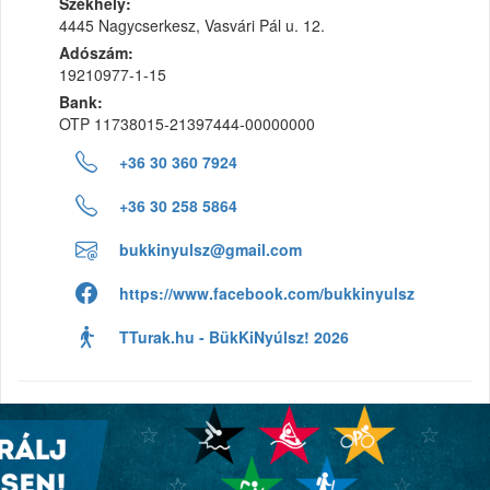
Székhely:
4445 Nagycserkesz, Vasvári Pál u. 12.
Adószám:
19210977-1-15
Bank:
OTP 11738015-21397444-00000000
+36 30 360 7924
+36 30 258 5864
bukkinyulsz@gmail.com
https://www.facebook.com/bukkinyulsz
TTurak.hu - BükKiNyúlsz! 2026