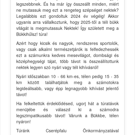
legszebbnek. És ha már így összeállt minden, miért
ne mutassuk meg ezt a rengeteg szépséget nektek?
Legalábbis ezt gondoltuk 2024 év végéig! Akkor
ugyanis arra vállalkoztunk, hogy 2025-től a téli bükk
világát is megmutassuk Nektek! Így született meg a
Bükkihűlsz! túra!
Azért hogy kicsik és nagyok, rendszeres sportolók,
vagy csak alkalmi természetjárók is felfedezhessék
ezt a számunkra kedves mesevilágot, dombsági és
középhegységi tájat, több távot is összeállítottunk
nektek legyen szó nyári vagy téli kihívásról!
Nyári időszakban 10 - 66 km-es, télen pedig 15 - 35
km között találhatjátok meg a számotokra
legideálisabb, vagy épp legnagyobb kihívást jelentő
távot!
Ha felkeltettük érdeklődésed, ugorj hát a túratávok
menüjébe és válaszd ki a számodra
legszimpatikusabb távot! Várunk a Bükkbe, télen
nyáron!
Túránk Cserépfalu Önkormányzatával