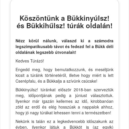
Köszöntünk a Bükkinyúlsz!
és Bükkihűlsz! túrák oldalán!
Nézz körül nálunk, válaszd ki a számodra
legszimpatikusabb távot és fedezd fel a Bükk déli
oldalának legszebb útvonalait!
Kedves Túrázó!
Engedd meg, hogy bemutatkozzunk, és meséljünk
kicsit a túráink történetéről, illetve hogy miért is lett
Cserépfalu, és a Bükkalja a szívünk csücske!
Bükkinyúlsz! túránkat először 2018-ban szerveztük
meg, időpontjának pedig a júniust választottuk.
Ilyenkor már igazán kellemes az idő, kirobbanóan
zöld az erdő és elég hosszúak a nappalok ahhoz,
hogy jó nagy túrákat lehessen tenni a természetben!
Nekünk is talán ez a legkedvencebb időszakunk az
évben, ilyenkor látjuk a Bükköt is (az egyik)