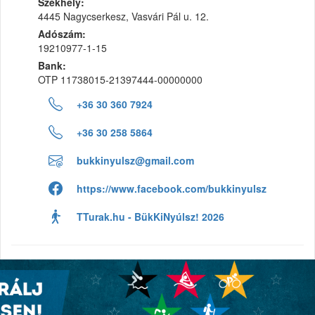
Székhely:
4445 Nagycserkesz, Vasvári Pál u. 12.
Adószám:
19210977-1-15
Bank:
OTP 11738015-21397444-00000000
+36 30 360 7924
+36 30 258 5864
bukkinyulsz@gmail.com
https://www.facebook.com/bukkinyulsz
TTurak.hu - BükKiNyúlsz! 2026