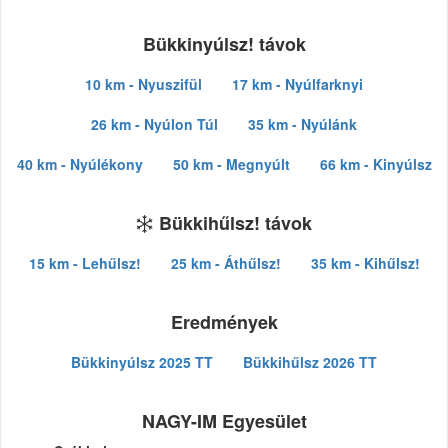
Bükkinyúlsz! távok
10 km - Nyuszifül
17 km - Nyúlfarknyi
26 km - Nyúlon Túl
35 km - Nyúlánk
40 km - Nyúlékony
50 km - Megnyúlt
66 km - Kinyúlsz
Bükkihűlsz! távok
15 km - Lehűlsz!
25 km - Áthűlsz!
35 km - Kihűlsz!
Eredmények
Bükkinyúlsz 2025 TT
Bükkihűlsz 2026 TT
NAGY-IM Egyesület