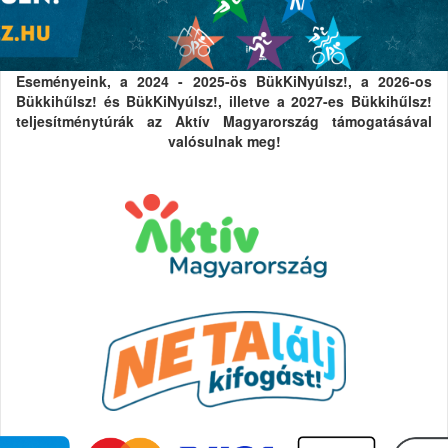
Eseményeink, a 2024 - 2025-ös BükKiNyúlsz!, a 2026-os
Bükkihűlsz! és BükKiNyúlsz!, illetve a 2027-es Bükkihűlsz!
teljesítménytúrák az Aktív Magyarország támogatásával
valósulnak meg!