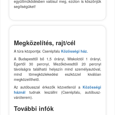
együttműködésben valósul meg, ezúton is köszönjük
segítségüket!
Megközelítés, rajt/cél
A túra központja: Cserépfalu
Közösségi ház.
A Budapesttől bő 1,5 órányi, Miskolctól 1 órányi,
Egertől 30 percnyi, Mezőkövesdtől 20 percnyi
távolságra található helyszín mind személyautóval,
mind tömegközlekedési eszközzel kiválóan
megközelíthető.
Az autóbusszal érkezők közvetlenül a
Közösségi
háznál
tudnak leszállni (Cserépfalu, autóbusz-
váróterem).
További infók