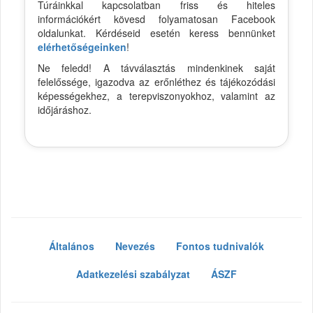
Túráinkkal kapcsolatban friss és hiteles
információkért kövesd folyamatosan Facebook
oldalunkat. Kérdéseid esetén keress bennünket
elérhetőségeinken
!
Ne feledd! A távválasztás mindenkinek saját
felelőssége, igazodva az erőnléthez és tájékozódási
képességekhez, a terepviszonyokhoz, valamint az
időjáráshoz.
Általános
Nevezés
Fontos tudnivalók
Adatkezelési szabályzat
ÁSZF