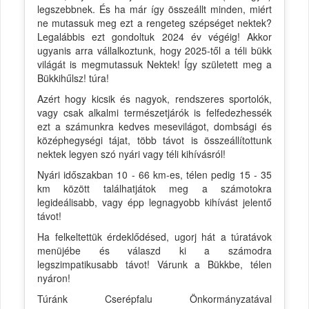
legszebbnek. És ha már így összeállt minden, miért
ne mutassuk meg ezt a rengeteg szépséget nektek?
Legalábbis ezt gondoltuk 2024 év végéig! Akkor
ugyanis arra vállalkoztunk, hogy 2025-től a téli bükk
világát is megmutassuk Nektek! Így született meg a
Bükkihűlsz! túra!
Azért hogy kicsik és nagyok, rendszeres sportolók,
vagy csak alkalmi természetjárók is felfedezhessék
ezt a számunkra kedves mesevilágot, dombsági és
középhegységi tájat, több távot is összeállítottunk
nektek legyen szó nyári vagy téli kihívásról!
Nyári időszakban 10 - 66 km-es, télen pedig 15 - 35
km között találhatjátok meg a számotokra
legideálisabb, vagy épp legnagyobb kihívást jelentő
távot!
Ha felkeltettük érdeklődésed, ugorj hát a túratávok
menüjébe és válaszd ki a számodra
legszimpatikusabb távot! Várunk a Bükkbe, télen
nyáron!
Túránk Cserépfalu Önkormányzatával