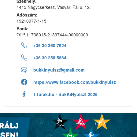
Székhely:
4445 Nagycserkesz, Vasvári Pál u. 12.
Adószám:
19210977-1-15
Bank:
OTP 11738015-21397444-00000000
+36 30 360 7924
+36 30 258 5864
bukkinyulsz@gmail.com
https://www.facebook.com/bukkinyulsz
TTurak.hu - BükKiNyúlsz! 2026