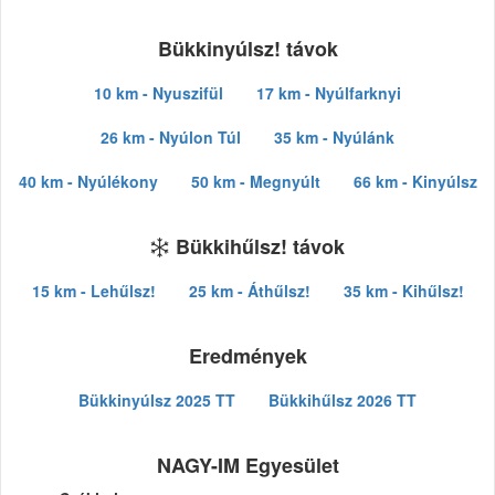
Bükkinyúlsz! távok
10 km - Nyuszifül
17 km - Nyúlfarknyi
26 km - Nyúlon Túl
35 km - Nyúlánk
40 km - Nyúlékony
50 km - Megnyúlt
66 km - Kinyúlsz
Bükkihűlsz! távok
15 km - Lehűlsz!
25 km - Áthűlsz!
35 km - Kihűlsz!
Eredmények
Bükkinyúlsz 2025 TT
Bükkihűlsz 2026 TT
NAGY-IM Egyesület