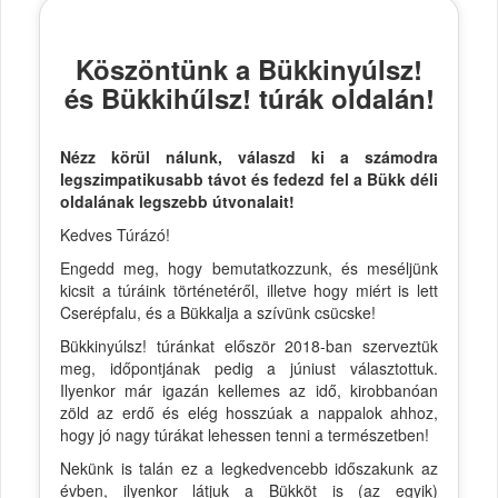
Köszöntünk a Bükkinyúlsz!
és Bükkihűlsz! túrák oldalán!
Nézz körül nálunk, válaszd ki a számodra
legszimpatikusabb távot és fedezd fel a Bükk déli
oldalának legszebb útvonalait!
Kedves Túrázó!
Engedd meg, hogy bemutatkozzunk, és meséljünk
kicsit a túráink történetéről, illetve hogy miért is lett
Cserépfalu, és a Bükkalja a szívünk csücske!
Bükkinyúlsz! túránkat először 2018-ban szerveztük
meg, időpontjának pedig a júniust választottuk.
Ilyenkor már igazán kellemes az idő, kirobbanóan
zöld az erdő és elég hosszúak a nappalok ahhoz,
hogy jó nagy túrákat lehessen tenni a természetben!
Nekünk is talán ez a legkedvencebb időszakunk az
évben, ilyenkor látjuk a Bükköt is (az egyik)