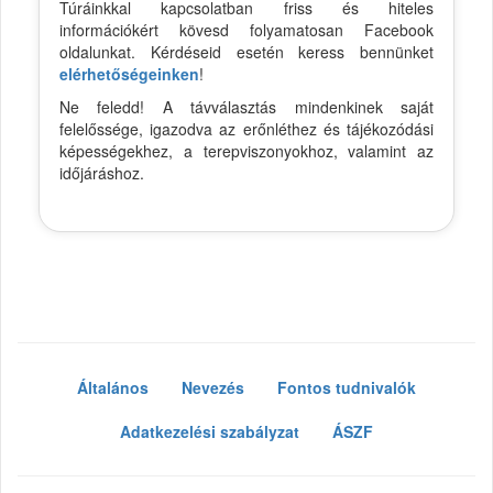
Túráinkkal kapcsolatban friss és hiteles
információkért kövesd folyamatosan Facebook
oldalunkat. Kérdéseid esetén keress bennünket
elérhetőségeinken
!
Ne feledd! A távválasztás mindenkinek saját
felelőssége, igazodva az erőnléthez és tájékozódási
képességekhez, a terepviszonyokhoz, valamint az
időjáráshoz.
Általános
Nevezés
Fontos tudnivalók
Adatkezelési szabályzat
ÁSZF