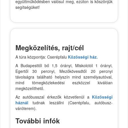
együttműködésben valósul meg, ezúton is köszönjük
segítségüket!
Megközelítés, rajt/cél
A túra központja: Cserépfalu
Közösségi ház.
A Budapesttől bő 1,5 órányi, Miskolctól 1 órányi,
Egertől 30 percnyi, Mezőkövesdtől 20 percnyi
távolságra található helyszín mind személyautóval,
mind tömegközlekedési eszközzel kiválóan
megközelíthető.
Az autóbusszal érkezők közvetlenül a
Közösségi
háznál
tudnak leszállni (Cserépfalu, autóbusz-
váróterem).
További infók