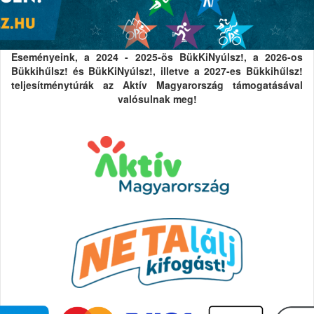
Eseményeink, a 2024 - 2025-ös BükKiNyúlsz!, a 2026-os
Bükkihűlsz! és BükKiNyúlsz!, illetve a 2027-es Bükkihűlsz!
teljesítménytúrák az Aktív Magyarország támogatásával
valósulnak meg!