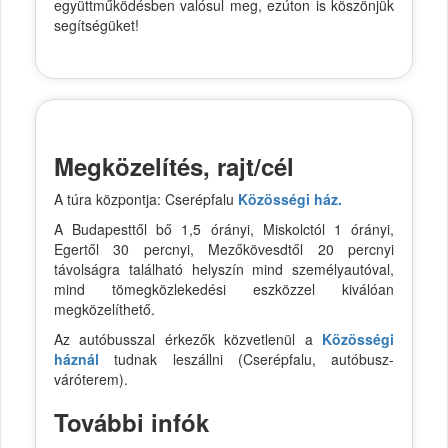
együttműködésben valósul meg, ezúton is köszönjük
segítségüket!
Megközelítés, rajt/cél
A túra központja: Cserépfalu
Közösségi ház.
A Budapesttől bő 1,5 órányi, Miskolctól 1 órányi,
Egertől 30 percnyi, Mezőkövesdtől 20 percnyi
távolságra található helyszín mind személyautóval,
mind tömegközlekedési eszközzel kiválóan
megközelíthető.
Az autóbusszal érkezők közvetlenül a
Közösségi
háznál
tudnak leszállni (Cserépfalu, autóbusz-
váróterem).
További infók