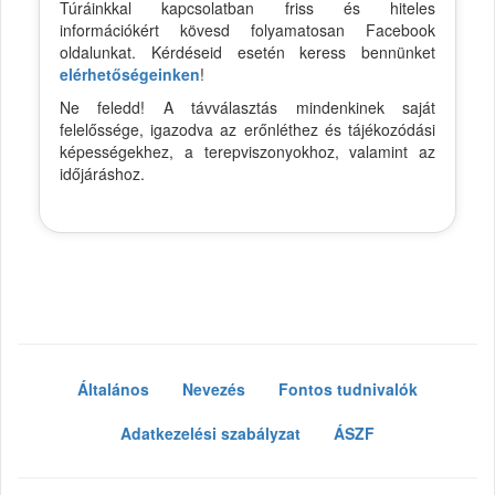
Túráinkkal kapcsolatban friss és hiteles
információkért kövesd folyamatosan Facebook
oldalunkat. Kérdéseid esetén keress bennünket
elérhetőségeinken
!
Ne feledd! A távválasztás mindenkinek saját
felelőssége, igazodva az erőnléthez és tájékozódási
képességekhez, a terepviszonyokhoz, valamint az
időjáráshoz.
Általános
Nevezés
Fontos tudnivalók
Adatkezelési szabályzat
ÁSZF