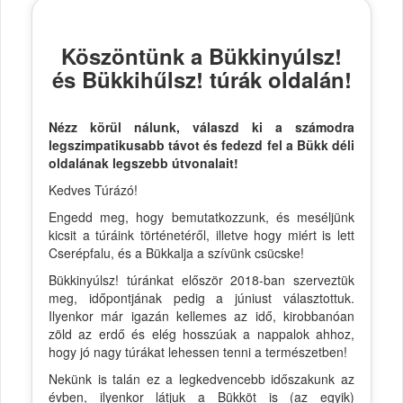
Köszöntünk a Bükkinyúlsz!
és Bükkihűlsz! túrák oldalán!
Nézz körül nálunk, válaszd ki a számodra
legszimpatikusabb távot és fedezd fel a Bükk déli
oldalának legszebb útvonalait!
Kedves Túrázó!
Engedd meg, hogy bemutatkozzunk, és meséljünk
kicsit a túráink történetéről, illetve hogy miért is lett
Cserépfalu, és a Bükkalja a szívünk csücske!
Bükkinyúlsz! túránkat először 2018-ban szerveztük
meg, időpontjának pedig a júniust választottuk.
Ilyenkor már igazán kellemes az idő, kirobbanóan
zöld az erdő és elég hosszúak a nappalok ahhoz,
hogy jó nagy túrákat lehessen tenni a természetben!
Nekünk is talán ez a legkedvencebb időszakunk az
évben, ilyenkor látjuk a Bükköt is (az egyik)