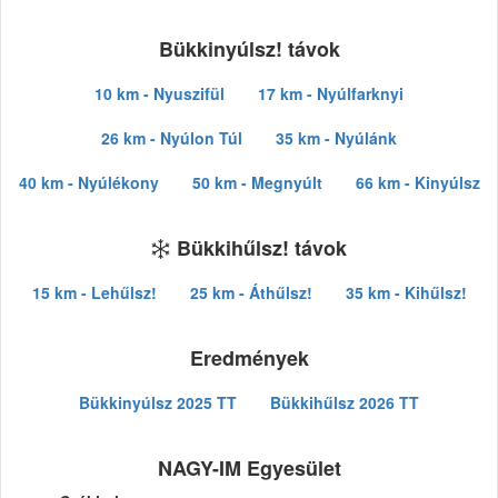
Bükkinyúlsz! távok
10 km - Nyuszifül
17 km - Nyúlfarknyi
26 km - Nyúlon Túl
35 km - Nyúlánk
40 km - Nyúlékony
50 km - Megnyúlt
66 km - Kinyúlsz
Bükkihűlsz! távok
15 km - Lehűlsz!
25 km - Áthűlsz!
35 km - Kihűlsz!
Eredmények
Bükkinyúlsz 2025 TT
Bükkihűlsz 2026 TT
NAGY-IM Egyesület