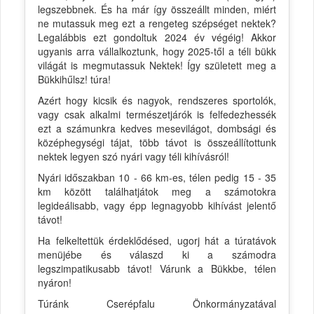
legszebbnek. És ha már így összeállt minden, miért
ne mutassuk meg ezt a rengeteg szépséget nektek?
Legalábbis ezt gondoltuk 2024 év végéig! Akkor
ugyanis arra vállalkoztunk, hogy 2025-től a téli bükk
világát is megmutassuk Nektek! Így született meg a
Bükkihűlsz! túra!
Azért hogy kicsik és nagyok, rendszeres sportolók,
vagy csak alkalmi természetjárók is felfedezhessék
ezt a számunkra kedves mesevilágot, dombsági és
középhegységi tájat, több távot is összeállítottunk
nektek legyen szó nyári vagy téli kihívásról!
Nyári időszakban 10 - 66 km-es, télen pedig 15 - 35
km között találhatjátok meg a számotokra
legideálisabb, vagy épp legnagyobb kihívást jelentő
távot!
Ha felkeltettük érdeklődésed, ugorj hát a túratávok
menüjébe és válaszd ki a számodra
legszimpatikusabb távot! Várunk a Bükkbe, télen
nyáron!
Túránk Cserépfalu Önkormányzatával