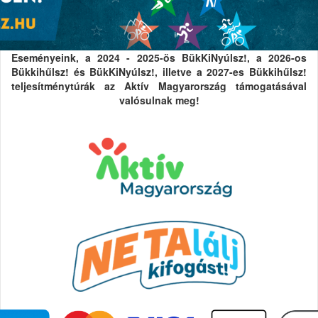
Eseményeink, a 2024 - 2025-ös BükKiNyúlsz!, a 2026-os
Bükkihűlsz! és BükKiNyúlsz!, illetve a 2027-es Bükkihűlsz!
teljesítménytúrák az Aktív Magyarország támogatásával
valósulnak meg!