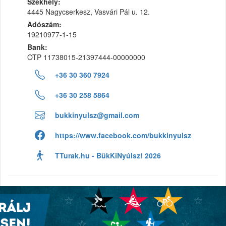
Székhely:
4445 Nagycserkesz, Vasvári Pál u. 12.
Adószám:
19210977-1-15
Bank:
OTP 11738015-21397444-00000000
+36 30 360 7924
+36 30 258 5864
bukkinyulsz@gmail.com
https://www.facebook.com/bukkinyulsz
TTurak.hu - BükKiNyúlsz! 2026