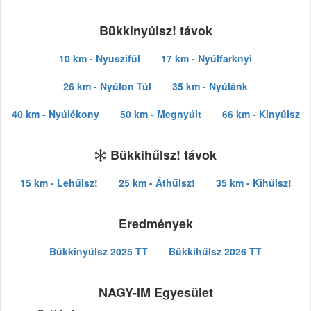
Bükkinyúlsz! távok
10 km - Nyuszifül
17 km - Nyúlfarknyi
26 km - Nyúlon Túl
35 km - Nyúlánk
40 km - Nyúlékony
50 km - Megnyúlt
66 km - Kinyúlsz
Bükkihűlsz! távok
15 km - Lehűlsz!
25 km - Áthűlsz!
35 km - Kihűlsz!
Eredmények
Bükkinyúlsz 2025 TT
Bükkihűlsz 2026 TT
NAGY-IM Egyesület