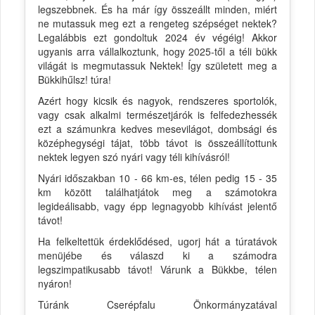
legszebbnek. És ha már így összeállt minden, miért
ne mutassuk meg ezt a rengeteg szépséget nektek?
Legalábbis ezt gondoltuk 2024 év végéig! Akkor
ugyanis arra vállalkoztunk, hogy 2025-től a téli bükk
világát is megmutassuk Nektek! Így született meg a
Bükkihűlsz! túra!
Azért hogy kicsik és nagyok, rendszeres sportolók,
vagy csak alkalmi természetjárók is felfedezhessék
ezt a számunkra kedves mesevilágot, dombsági és
középhegységi tájat, több távot is összeállítottunk
nektek legyen szó nyári vagy téli kihívásról!
Nyári időszakban 10 - 66 km-es, télen pedig 15 - 35
km között találhatjátok meg a számotokra
legideálisabb, vagy épp legnagyobb kihívást jelentő
távot!
Ha felkeltettük érdeklődésed, ugorj hát a túratávok
menüjébe és válaszd ki a számodra
legszimpatikusabb távot! Várunk a Bükkbe, télen
nyáron!
Túránk Cserépfalu Önkormányzatával