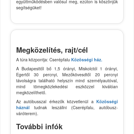
együttműködésben valósul meg, ezúton is köszönjük
segítségüket!
Megközelítés, rajt/cél
A túra központja: Cserépfalu
Közösségi ház.
A Budapesttől bő 1,5 órányi, Miskolctól 1 órányi,
Egertől 30 percnyi, Mezőkövesdtől 20 percnyi
távolságra található helyszín mind személyautóval,
mind tömegközlekedési eszközzel kiválóan
megközelíthető.
Az autóbusszal érkezők közvetlenül a
Közösségi
háznál
tudnak leszállni (Cserépfalu, autóbusz-
váróterem).
További infók