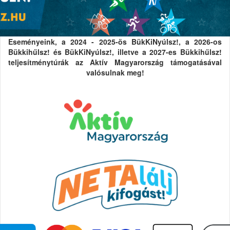
Eseményeink, a 2024 - 2025-ös BükKiNyúlsz!, a 2026-os
Bükkihűlsz! és BükKiNyúlsz!, illetve a 2027-es Bükkihűlsz!
teljesítménytúrák az Aktív Magyarország támogatásával
valósulnak meg!