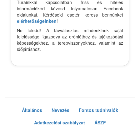
Túráinkkal kapcsolatban friss és hiteles
információkért kövesd folyamatosan Facebook
oldalunkat. Kérdéseid esetén keress bennünket
elérhetőségeinken
!
Ne feledd! A távválasztás mindenkinek saját
felelőssége, igazodva az erőnléthez és tájékozódási
képességekhez, a terepviszonyokhoz, valamint az
időjáráshoz.
Általános
Nevezés
Fontos tudnivalók
Adatkezelési szabályzat
ÁSZF