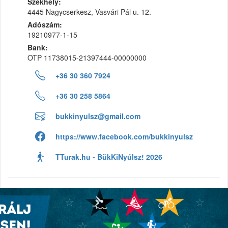
Székhely:
4445 Nagycserkesz, Vasvári Pál u. 12.
Adószám:
19210977-1-15
Bank:
OTP 11738015-21397444-00000000
+36 30 360 7924
+36 30 258 5864
bukkinyulsz@gmail.com
https://www.facebook.com/bukkinyulsz
TTurak.hu - BükKiNyúlsz! 2026