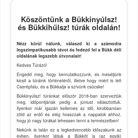
Köszöntünk a Bükkinyúlsz!
és Bükkihűlsz! túrák oldalán!
Nézz körül nálunk, válaszd ki a számodra
legszimpatikusabb távot és fedezd fel a Bükk déli
oldalának legszebb útvonalait!
Kedves Túrázó!
Engedd meg, hogy bemutatkozzunk, és meséljünk
kicsit a túráink történetéről, illetve hogy miért is lett
Cserépfalu, és a Bükkalja a szívünk csücske!
Bükkinyúlsz! túránkat először 2018-ban szerveztük
meg, időpontjának pedig a júniust választottuk.
Ilyenkor már igazán kellemes az idő, kirobbanóan
zöld az erdő és elég hosszúak a nappalok ahhoz,
hogy jó nagy túrákat lehessen tenni a természetben!
Nekünk is talán ez a legkedvencebb időszakunk az
évben, ilyenkor látjuk a Bükköt is (az egyik)