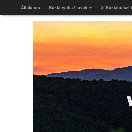
Általános
Bükkinyúlsz! távok
Bükkihűlsz! 