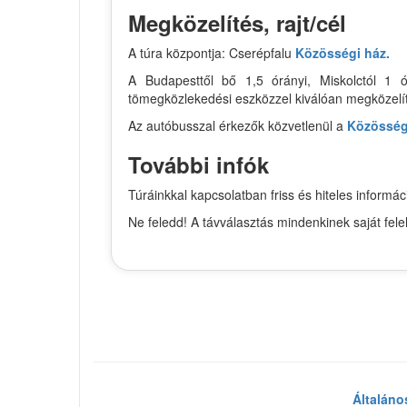
Megközelítés, rajt/cél
A túra központja: Cserépfalu
Közösségi ház.
A Budapesttől bő 1,5 órányi, Miskolctól 1 ó
tömegközlekedési eszközzel kiválóan megközelí
Az autóbusszal érkezők közvetlenül a
Közösség
További infók
Túráinkkal kapcsolatban friss és hiteles infor
Ne feledd! A távválasztás mindenkinek saját fel
Általáno