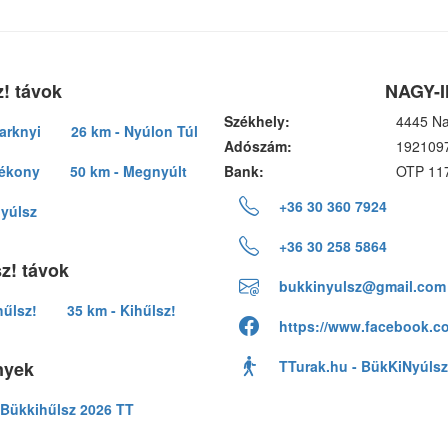
! távok
NAGY-I
Székhely:
4445 Na
arknyi
26 km - Nyúlon Túl
Adószám:
192109
lékony
50 km - Megnyúlt
Bank:
OTP 11
+36 30 360 7924
nyúlsz
+36 30 258 5864
z! távok
bukkinyulsz@gmail.com
hűlsz!
35 km - Kihűlsz!
https://www.facebook.c
nyek
TTurak.hu - BükKiNyúlsz
Bükkihűlsz 2026 TT