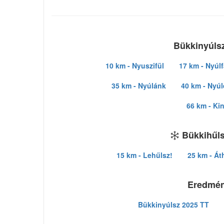
Bükkinyúlsz
10 km - Nyuszifül
17 km - Nyúlf
35 km - Nyúlánk
40 km - Nyú
66 km - Ki
Bükkihűls
15 km - Lehűlsz!
25 km - Át
Eredmé
Bükkinyúlsz 2025 TT