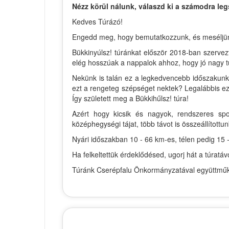
Nézz körül nálunk, válaszd ki a számodra leg
Kedves Túrázó!
Engedd meg, hogy bemutatkozzunk, és meséljünk ki
Bükkinyúlsz! túránkat először 2018-ban szervez
elég hosszúak a nappalok ahhoz, hogy jó nagy t
Nekünk is talán ez a legkedvencebb időszakunk 
ezt a rengeteg szépséget nektek? Legalábbis ezt
Így született meg a Bükkihűlsz! túra!
Azért hogy kicsik és nagyok, rendszeres spo
középhegységi tájat, több távot is összeállítottun
Nyári időszakban 10 - 66 km-es, télen pedig 15 -
Ha felkeltettük érdeklődésed, ugorj hát a túrat
Túránk Cserépfalu Önkormányzatával együttműkö