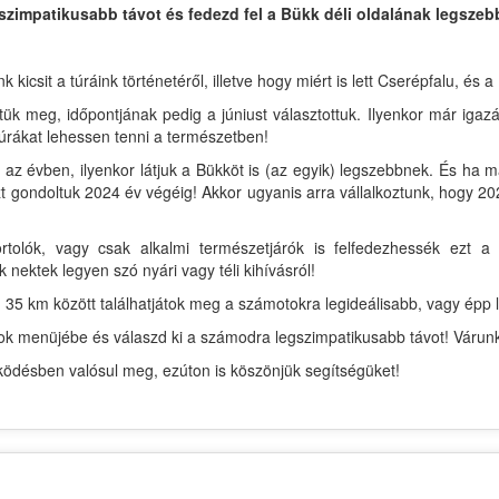
szimpatikusabb távot és fedezd fel a Bükk déli oldalának legszebb
csit a túráink történetéről, illetve hogy miért is lett Cserépfalu, és a
tük meg, időpontjának pedig a júniust választottuk. Ilyenkor már igaz
úrákat lehessen tenni a természetben!
az évben, ilyenkor látjuk a Bükköt is (az egyik) legszebbnek. És ha 
 gondoltuk 2024 év végéig! Akkor ugyanis arra vállalkoztunk, hogy 202
rtolók, vagy csak alkalmi természetjárók is felfedezhessék ezt
k nektek legyen szó nyári vagy téli kihívásról!
 35 km között találhatjátok meg a számotokra legideálisabb, vagy épp l
ávok menüjébe és válaszd ki a számodra legszimpatikusabb távot! Várun
désben valósul meg, ezúton is köszönjük segítségüket!