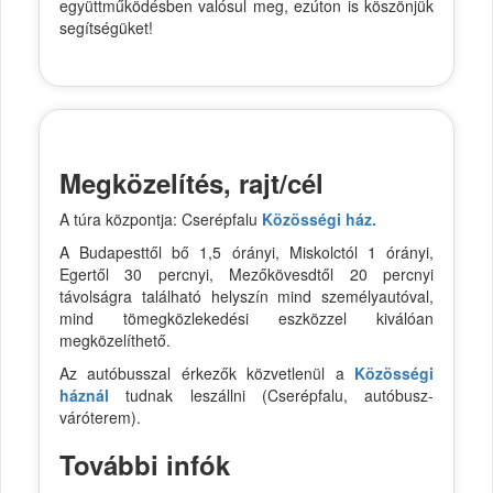
együttműködésben valósul meg, ezúton is köszönjük
segítségüket!
Megközelítés, rajt/cél
A túra központja: Cserépfalu
Közösségi ház.
A Budapesttől bő 1,5 órányi, Miskolctól 1 órányi,
Egertől 30 percnyi, Mezőkövesdtől 20 percnyi
távolságra található helyszín mind személyautóval,
mind tömegközlekedési eszközzel kiválóan
megközelíthető.
Az autóbusszal érkezők közvetlenül a
Közösségi
háznál
tudnak leszállni (Cserépfalu, autóbusz-
váróterem).
További infók