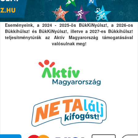
Eseményeink, a 2024 - 2025-ös BükKiNyúlsz!, a 2026-os
Bükkihűlsz! és BükKiNyúlsz!, illetve a 2027-es Bükkihűlsz!
teljesítménytúrák az Aktív Magyarország támogatásával
valósulnak meg!