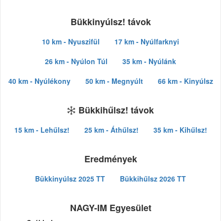
Bükkinyúlsz! távok
10 km - Nyuszifül
17 km - Nyúlfarknyi
26 km - Nyúlon Túl
35 km - Nyúlánk
40 km - Nyúlékony
50 km - Megnyúlt
66 km - Kinyúlsz
Bükkihűlsz! távok
15 km - Lehűlsz!
25 km - Áthűlsz!
35 km - Kihűlsz!
Eredmények
Bükkinyúlsz 2025 TT
Bükkihűlsz 2026 TT
NAGY-IM Egyesület