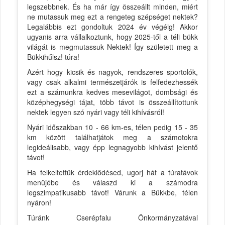
legszebbnek. És ha már így összeállt minden, miért
ne mutassuk meg ezt a rengeteg szépséget nektek?
Legalábbis ezt gondoltuk 2024 év végéig! Akkor
ugyanis arra vállalkoztunk, hogy 2025-től a téli bükk
világát is megmutassuk Nektek! Így született meg a
Bükkihűlsz! túra!
Azért hogy kicsik és nagyok, rendszeres sportolók,
vagy csak alkalmi természetjárók is felfedezhessék
ezt a számunkra kedves mesevilágot, dombsági és
középhegységi tájat, több távot is összeállítottunk
nektek legyen szó nyári vagy téli kihívásról!
Nyári időszakban 10 - 66 km-es, télen pedig 15 - 35
km között találhatjátok meg a számotokra
legideálisabb, vagy épp legnagyobb kihívást jelentő
távot!
Ha felkeltettük érdeklődésed, ugorj hát a túratávok
menüjébe és válaszd ki a számodra
legszimpatikusabb távot! Várunk a Bükkbe, télen
nyáron!
Túránk Cserépfalu Önkormányzatával