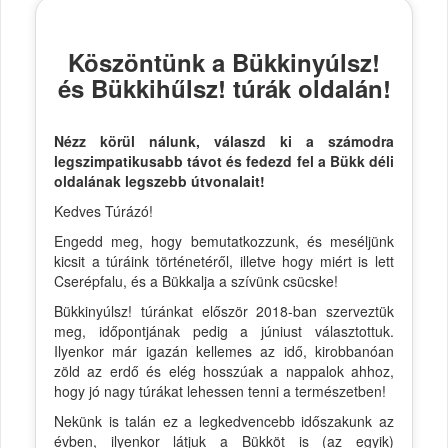
Köszöntünk a Bükkinyúlsz!
és Bükkihűlsz! túrák oldalán!
Nézz körül nálunk, válaszd ki a számodra
legszimpatikusabb távot és fedezd fel a Bükk déli
oldalának legszebb útvonalait!
Kedves Túrázó!
Engedd meg, hogy bemutatkozzunk, és meséljünk
kicsit a túráink történetéről, illetve hogy miért is lett
Cserépfalu, és a Bükkalja a szívünk csücske!
Bükkinyúlsz! túránkat először 2018-ban szerveztük
meg, időpontjának pedig a júniust választottuk.
Ilyenkor már igazán kellemes az idő, kirobbanóan
zöld az erdő és elég hosszúak a nappalok ahhoz,
hogy jó nagy túrákat lehessen tenni a természetben!
Nekünk is talán ez a legkedvencebb időszakunk az
évben, ilyenkor látjuk a Bükköt is (az egyik)