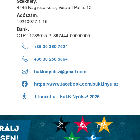
Székhely:
4445 Nagycserkesz, Vasvári Pál u. 12.
Adószám:
19210977-1-15
Bank:
OTP 11738015-21397444-00000000
+36 30 360 7924
+36 30 258 5864
bukkinyulsz@gmail.com
https://www.facebook.com/bukkinyulsz
TTurak.hu - BükKiNyúlsz! 2026