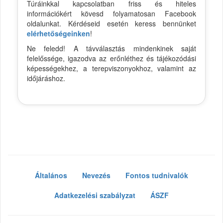
Túráinkkal kapcsolatban friss és hiteles
információkért kövesd folyamatosan Facebook
oldalunkat. Kérdéseid esetén keress bennünket
elérhetőségeinken
!
Ne feledd! A távválasztás mindenkinek saját
felelőssége, igazodva az erőnléthez és tájékozódási
képességekhez, a terepviszonyokhoz, valamint az
időjáráshoz.
Általános
Nevezés
Fontos tudnivalók
Adatkezelési szabályzat
ÁSZF