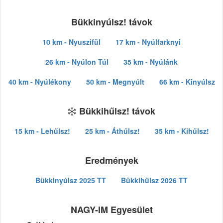
Bükkinyúlsz! távok
10 km - Nyuszifül
17 km - Nyúlfarknyi
26 km - Nyúlon Túl
35 km - Nyúlánk
40 km - Nyúlékony
50 km - Megnyúlt
66 km - Kinyúlsz
Bükkihűlsz! távok
15 km - Lehűlsz!
25 km - Áthűlsz!
35 km - Kihűlsz!
Eredmények
Bükkinyúlsz 2025 TT
Bükkihűlsz 2026 TT
NAGY-IM Egyesület