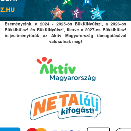
Eseményeink, a 2024 - 2025-ös BükKiNyúlsz!, a 2026-os
Bükkihűlsz! és BükKiNyúlsz!, illetve a 2027-es Bükkihűlsz!
teljesítménytúrák az Aktív Magyarország támogatásával
valósulnak meg!