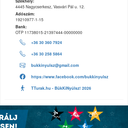
Székhely:
4445 Nagycserkesz, Vasvári Pál u. 12.
Adószám:
19210977-1-15
Bank:
OTP 11738015-21397444-00000000
+36 30 360 7924
+36 30 258 5864
bukkinyulsz@gmail.com
https://www.facebook.com/bukkinyulsz
TTurak.hu - BükKiNyúlsz! 2026