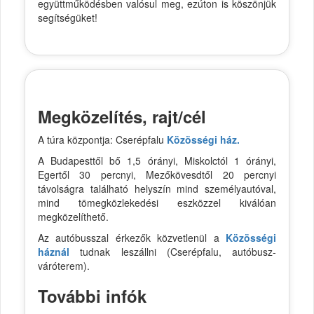
együttműködésben valósul meg, ezúton is köszönjük
segítségüket!
Megközelítés, rajt/cél
A túra központja: Cserépfalu
Közösségi ház.
A Budapesttől bő 1,5 órányi, Miskolctól 1 órányi,
Egertől 30 percnyi, Mezőkövesdtől 20 percnyi
távolságra található helyszín mind személyautóval,
mind tömegközlekedési eszközzel kiválóan
megközelíthető.
Az autóbusszal érkezők közvetlenül a
Közösségi
háznál
tudnak leszállni (Cserépfalu, autóbusz-
váróterem).
További infók