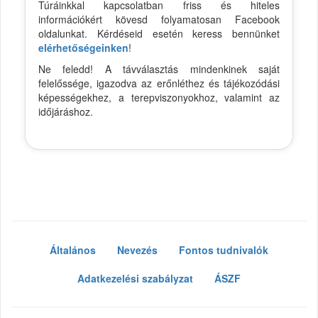
Túráinkkal kapcsolatban friss és hiteles
információkért kövesd folyamatosan Facebook
oldalunkat. Kérdéseid esetén keress bennünket
elérhetőségeinken
!
Ne feledd! A távválasztás mindenkinek saját
felelőssége, igazodva az erőnléthez és tájékozódási
képességekhez, a terepviszonyokhoz, valamint az
időjáráshoz.
Általános
Nevezés
Fontos tudnivalók
Adatkezelési szabályzat
ÁSZF