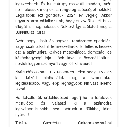
legszebbnek. És ha már így összeállt minden, miért
ne mutassuk meg ezt a rengeteg szépséget nektek?
Legalábbis ezt gondoltuk 2024 év végéig! Akkor
ugyanis arra vállalkoztunk, hogy 2025-től a téli bükk
világát is megmutassuk Nektek! Így született meg a
Bükkihűlsz! túra!
Azért hogy kicsik és nagyok, rendszeres sportolók,
vagy csak alkalmi természetjárók is felfedezhessék
ezt a számunkra kedves mesevilágot, dombsági és
középhegységi tájat, több távot is összeállítottunk
nektek legyen szó nyári vagy téli kihívásról!
Nyári időszakban 10 - 66 km-es, télen pedig 15 - 35
km között találhatjátok meg a számotokra
legideálisabb, vagy épp legnagyobb kihívást jelentő
távot!
Ha felkeltettük érdeklődésed, ugorj hát a túratávok
menüjébe és válaszd ki a számodra
legszimpatikusabb távot! Várunk a Bükkbe, télen
nyáron!
Túránk Cserépfalu Önkormányzatával