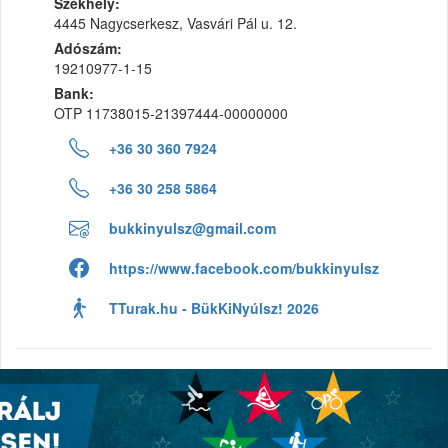
Székhely:
4445 Nagycserkesz, Vasvári Pál u. 12.
Adószám:
19210977-1-15
Bank:
OTP 11738015-21397444-00000000
+36 30 360 7924
+36 30 258 5864
bukkinyulsz@gmail.com
https://www.facebook.com/bukkinyulsz
TTurak.hu - BükKiNyúlsz! 2026