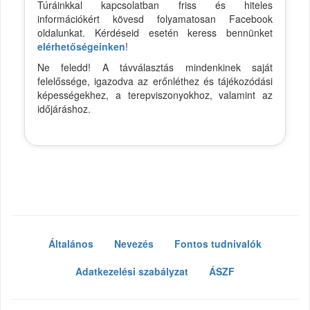
Túráinkkal kapcsolatban friss és hiteles
információkért kövesd folyamatosan Facebook
oldalunkat. Kérdéseid esetén keress bennünket
elérhetőségeinken
!
Ne feledd! A távválasztás mindenkinek saját
felelőssége, igazodva az erőnléthez és tájékozódási
képességekhez, a terepviszonyokhoz, valamint az
időjáráshoz.
Általános
Nevezés
Fontos tudnivalók
Adatkezelési szabályzat
ÁSZF