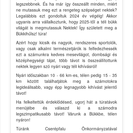
legszebbnek. És ha már így összeállt minden, miért
ne mutassuk meg ezt a rengeteg szépséget nektek?
Legalábbis ezt gondoltuk 2024 év végéig! Akkor
ugyanis arra vállalkoztunk, hogy 2025-től a téli bükk
világát is megmutassuk Nektek! Így született meg a
Bükkihűlsz! túra!
Azért hogy kicsik és nagyok, rendszeres sportolók,
vagy csak alkalmi természetjárók is felfedezhessék
ezt a számunkra kedves mesevilágot, dombsági és
középhegységi tájat, több távot is összeállítottunk
nektek legyen szó nyári vagy téli kihívásról!
Nyári időszakban 10 - 66 km-es, télen pedig 15 - 35
km között találhatjátok meg a számotokra
legideálisabb, vagy épp legnagyobb kihívást jelentő
távot!
Ha felkeltettük érdeklődésed, ugorj hát a túratávok
menüjébe és válaszd ki a számodra
legszimpatikusabb távot! Várunk a Bükkbe, télen
nyáron!
Túránk Cserépfalu Önkormányzatával