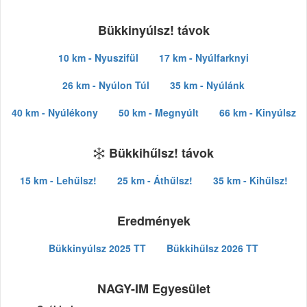
Bükkinyúlsz! távok
10 km - Nyuszifül
17 km - Nyúlfarknyi
26 km - Nyúlon Túl
35 km - Nyúlánk
40 km - Nyúlékony
50 km - Megnyúlt
66 km - Kinyúlsz
Bükkihűlsz! távok
15 km - Lehűlsz!
25 km - Áthűlsz!
35 km - Kihűlsz!
Eredmények
Bükkinyúlsz 2025 TT
Bükkihűlsz 2026 TT
NAGY-IM Egyesület