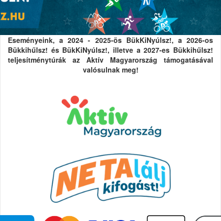
Eseményeink, a 2024 - 2025-ös BükKiNyúlsz!, a 2026-os
Bükkihűlsz! és BükKiNyúlsz!, illetve a 2027-es Bükkihűlsz!
teljesítménytúrák az Aktív Magyarország támogatásával
valósulnak meg!