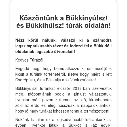
Köszöntünk a Bükkinyúlsz!
és Bükkihűlsz! túrák oldalán!
Nézz körül nálunk, válaszd ki a számodra
legszimpatikusabb távot és fedezd fel a Bükk déli
oldalának legszebb útvonalait!
Kedves Túrázó!
Engedd meg, hogy bemutatkozzunk, és meséljünk
kicsit a túráink történetéről, illetve hogy miért is lett
Cserépfalu, és a Bükkalja a szívünk csücske!
Bükkinyúlsz! túránkat először 2018-ban szerveztük
meg, időpontjának pedig a júniust választottuk.
Ilyenkor már igazán kellemes az idő, kirobbanóan
zöld az erdő és elég hosszúak a nappalok ahhoz,
hogy jó nagy túrákat lehessen tenni a természetben!
Nekünk is talán ez a legkedvencebb időszakunk az
évben, ilyenkor látjuk a Bükköt is (az egyik)