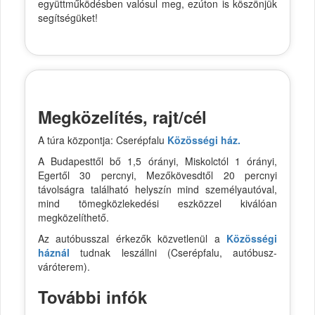
együttműködésben valósul meg, ezúton is köszönjük
segítségüket!
Megközelítés, rajt/cél
A túra központja: Cserépfalu
Közösségi ház.
A Budapesttől bő 1,5 órányi, Miskolctól 1 órányi,
Egertől 30 percnyi, Mezőkövesdtől 20 percnyi
távolságra található helyszín mind személyautóval,
mind tömegközlekedési eszközzel kiválóan
megközelíthető.
Az autóbusszal érkezők közvetlenül a
Közösségi
háznál
tudnak leszállni (Cserépfalu, autóbusz-
váróterem).
További infók