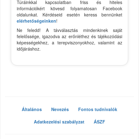
Túráinkkal kapcsolatban friss és hiteles
információkért kövesd folyamatosan Facebook
oldalunkat. Kérdéseid esetén keress bennünket
elérhetőségeinken
!
Ne feledd! A távválasztás mindenkinek saját
felelőssége, igazodva az erőnléthez és tájékozódási
képességekhez, a terepviszonyokhoz, valamint az
időjáráshoz.
Általános
Nevezés
Fontos tudnivalók
Adatkezelési szabályzat
ÁSZF