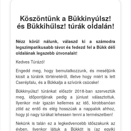
Köszöntünk a Bükkinyúlsz!
és Bükkihűlsz! túrák oldalán!
Nézz körül nálunk, válaszd ki a számodra
legszimpatikusabb távot és fedezd fel a Bükk déli
oldalának legszebb útvonalait!
Kedves Túrázó!
Engedd meg, hogy bemutatkozzunk, és meséljünk
kicsit a túráink történetéről, illetve hogy miért is lett
Cserépfalu, és a Bükkalja a szívünk csücske!
Bükkinyúlsz! túránkat először 2018-ban szerveztük
meg, időpontjának pedig a júniust választottuk.
Ilyenkor már igazán kellemes az idő, kirobbanóan
zöld az erdő és elég hosszúak a nappalok ahhoz,
hogy jó nagy túrákat lehessen tenni a természetben!
Nekünk is talán ez a legkedvencebb időszakunk az
évben, ilyenkor látjuk a Bükköt is (az egyik)