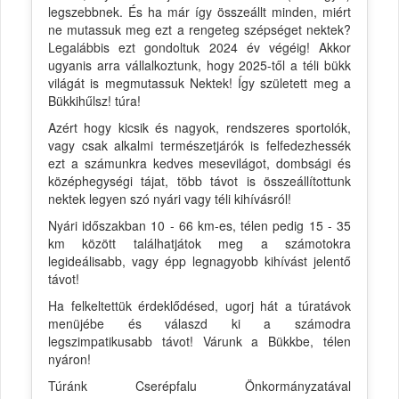
legszebbnek. És ha már így összeállt minden, miért
ne mutassuk meg ezt a rengeteg szépséget nektek?
Legalábbis ezt gondoltuk 2024 év végéig! Akkor
ugyanis arra vállalkoztunk, hogy 2025-től a téli bükk
világát is megmutassuk Nektek! Így született meg a
Bükkihűlsz! túra!
Azért hogy kicsik és nagyok, rendszeres sportolók,
vagy csak alkalmi természetjárók is felfedezhessék
ezt a számunkra kedves mesevilágot, dombsági és
középhegységi tájat, több távot is összeállítottunk
nektek legyen szó nyári vagy téli kihívásról!
Nyári időszakban 10 - 66 km-es, télen pedig 15 - 35
km között találhatjátok meg a számotokra
legideálisabb, vagy épp legnagyobb kihívást jelentő
távot!
Ha felkeltettük érdeklődésed, ugorj hát a túratávok
menüjébe és válaszd ki a számodra
legszimpatikusabb távot! Várunk a Bükkbe, télen
nyáron!
Túránk Cserépfalu Önkormányzatával