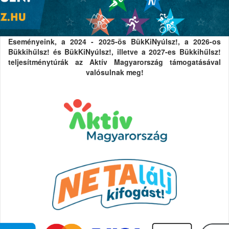
Eseményeink, a 2024 - 2025-ös BükKiNyúlsz!, a 2026-os
Bükkihűlsz! és BükKiNyúlsz!, illetve a 2027-es Bükkihűlsz!
teljesítménytúrák az Aktív Magyarország támogatásával
valósulnak meg!