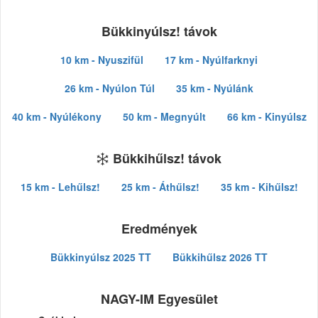
Bükkinyúlsz! távok
10 km - Nyuszifül
17 km - Nyúlfarknyi
26 km - Nyúlon Túl
35 km - Nyúlánk
40 km - Nyúlékony
50 km - Megnyúlt
66 km - Kinyúlsz
Bükkihűlsz! távok
15 km - Lehűlsz!
25 km - Áthűlsz!
35 km - Kihűlsz!
Eredmények
Bükkinyúlsz 2025 TT
Bükkihűlsz 2026 TT
NAGY-IM Egyesület