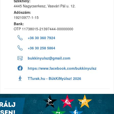
Székhely:
4445 Nagycserkesz, Vasvári Pál u. 12.
Adószám:
19210977-1-15
Bank:
OTP 11738015-21397444-00000000
+36 30 360 7924
+36 30 258 5864
bukkinyulsz@gmail.com
https://www.facebook.com/bukkinyulsz
TTurak.hu - BükKiNyúlsz! 2026