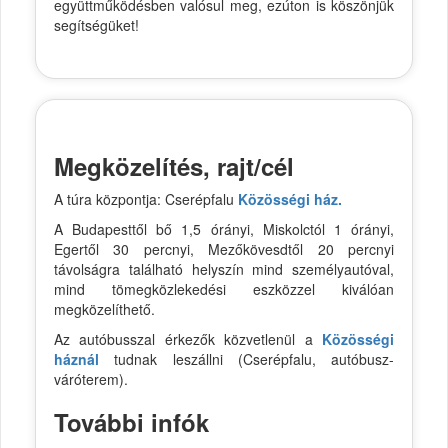
együttműködésben valósul meg, ezúton is köszönjük
segítségüket!
Megközelítés, rajt/cél
A túra központja: Cserépfalu
Közösségi ház.
A Budapesttől bő 1,5 órányi, Miskolctól 1 órányi,
Egertől 30 percnyi, Mezőkövesdtől 20 percnyi
távolságra található helyszín mind személyautóval,
mind tömegközlekedési eszközzel kiválóan
megközelíthető.
Az autóbusszal érkezők közvetlenül a
Közösségi
háznál
tudnak leszállni (Cserépfalu, autóbusz-
váróterem).
További infók