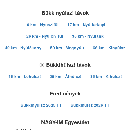
Bükkinyúlsz! távok
10 km - Nyuszifül
17 km - Nyúlfarknyi
26 km - Nyúlon Túl
35 km - Nyúlánk
40 km - Nyúlékony
50 km - Megnyúlt
66 km - Kinyúlsz
Bükkihűlsz! távok
15 km - Lehűlsz!
25 km - Áthűlsz!
35 km - Kihűlsz!
Eredmények
Bükkinyúlsz 2025 TT
Bükkihűlsz 2026 TT
NAGY-IM Egyesület