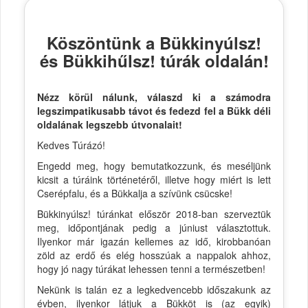
Köszöntünk a Bükkinyúlsz!
és Bükkihűlsz! túrák oldalán!
Nézz körül nálunk, válaszd ki a számodra
legszimpatikusabb távot és fedezd fel a Bükk déli
oldalának legszebb útvonalait!
Kedves Túrázó!
Engedd meg, hogy bemutatkozzunk, és meséljünk
kicsit a túráink történetéről, illetve hogy miért is lett
Cserépfalu, és a Bükkalja a szívünk csücske!
Bükkinyúlsz! túránkat először 2018-ban szerveztük
meg, időpontjának pedig a júniust választottuk.
Ilyenkor már igazán kellemes az idő, kirobbanóan
zöld az erdő és elég hosszúak a nappalok ahhoz,
hogy jó nagy túrákat lehessen tenni a természetben!
Nekünk is talán ez a legkedvencebb időszakunk az
évben, ilyenkor látjuk a Bükköt is (az egyik)