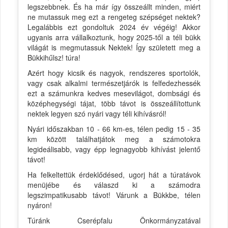
legszebbnek. És ha már így összeállt minden, miért
ne mutassuk meg ezt a rengeteg szépséget nektek?
Legalábbis ezt gondoltuk 2024 év végéig! Akkor
ugyanis arra vállalkoztunk, hogy 2025-től a téli bükk
világát is megmutassuk Nektek! Így született meg a
Bükkihűlsz! túra!
Azért hogy kicsik és nagyok, rendszeres sportolók,
vagy csak alkalmi természetjárók is felfedezhessék
ezt a számunkra kedves mesevilágot, dombsági és
középhegységi tájat, több távot is összeállítottunk
nektek legyen szó nyári vagy téli kihívásról!
Nyári időszakban 10 - 66 km-es, télen pedig 15 - 35
km között találhatjátok meg a számotokra
legideálisabb, vagy épp legnagyobb kihívást jelentő
távot!
Ha felkeltettük érdeklődésed, ugorj hát a túratávok
menüjébe és válaszd ki a számodra
legszimpatikusabb távot! Várunk a Bükkbe, télen
nyáron!
Túránk Cserépfalu Önkormányzatával