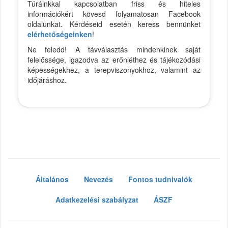
Túráinkkal kapcsolatban friss és hiteles
információkért kövesd folyamatosan Facebook
oldalunkat. Kérdéseid esetén keress bennünket
elérhetőségeinken
!
Ne feledd! A távválasztás mindenkinek saját
felelőssége, igazodva az erőnléthez és tájékozódási
képességekhez, a terepviszonyokhoz, valamint az
időjáráshoz.
Általános
Nevezés
Fontos tudnivalók
Adatkezelési szabályzat
ÁSZF