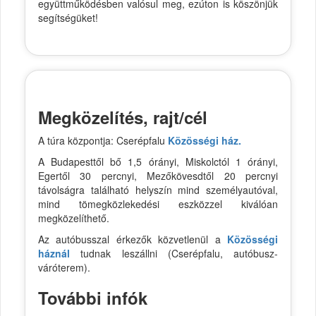
együttműködésben valósul meg, ezúton is köszönjük
segítségüket!
Megközelítés, rajt/cél
A túra központja: Cserépfalu
Közösségi ház.
A Budapesttől bő 1,5 órányi, Miskolctól 1 órányi,
Egertől 30 percnyi, Mezőkövesdtől 20 percnyi
távolságra található helyszín mind személyautóval,
mind tömegközlekedési eszközzel kiválóan
megközelíthető.
Az autóbusszal érkezők közvetlenül a
Közösségi
háznál
tudnak leszállni (Cserépfalu, autóbusz-
váróterem).
További infók