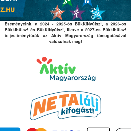
Eseményeink, a 2024 - 2025-ös BükKiNyúlsz!, a 2026-os
Bükkihűlsz! és BükKiNyúlsz!, illetve a 2027-es Bükkihűlsz!
teljesítménytúrák az Aktív Magyarország támogatásával
valósulnak meg!