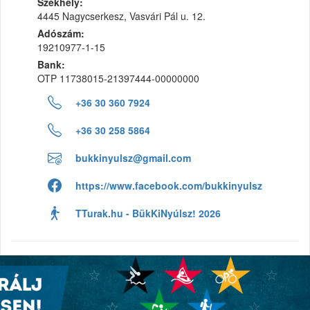
Székhely:
4445 Nagycserkesz, Vasvári Pál u. 12.
Adószám:
19210977-1-15
Bank:
OTP 11738015-21397444-00000000
+36 30 360 7924
+36 30 258 5864
bukkinyulsz@gmail.com
https://www.facebook.com/bukkinyulsz
TTurak.hu - BükKiNyúlsz! 2026