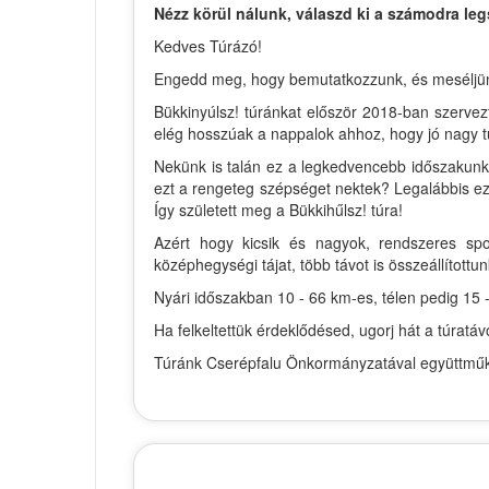
Nézz körül nálunk, válaszd ki a számodra leg
Kedves Túrázó!
Engedd meg, hogy bemutatkozzunk, és meséljünk ki
Bükkinyúlsz! túránkat először 2018-ban szervez
elég hosszúak a nappalok ahhoz, hogy jó nagy t
Nekünk is talán ez a legkedvencebb időszakunk 
ezt a rengeteg szépséget nektek? Legalábbis ezt
Így született meg a Bükkihűlsz! túra!
Azért hogy kicsik és nagyok, rendszeres spo
középhegységi tájat, több távot is összeállítottun
Nyári időszakban 10 - 66 km-es, télen pedig 15 -
Ha felkeltettük érdeklődésed, ugorj hát a túrat
Túránk Cserépfalu Önkormányzatával együttműkö