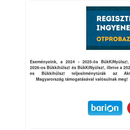
Eseményeink, a 2024 - 2025-ös BükKiNyúlsz!,
2026-os Bükkihűlsz! és BükKiNyúlsz!, illetve a 20
es Bükkihűlsz! teljesítménytúrák az Akt
Magyarország támogatásával valósulnak meg!