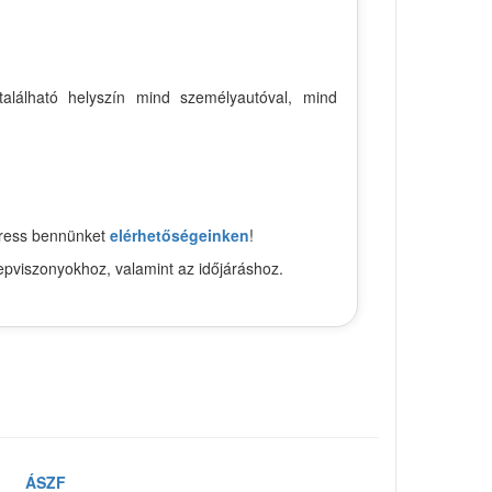
található helyszín mind személyautóval, mind
keress bennünket
elérhetőségeinken
!
epviszonyokhoz, valamint az időjáráshoz.
ÁSZF