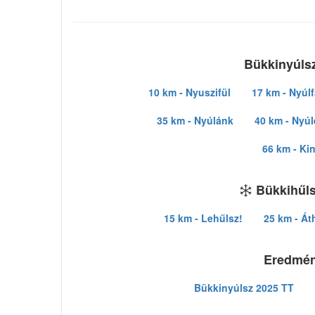
Bükkinyúlsz
10 km - Nyuszifül
17 km - Nyúlf
35 km - Nyúlánk
40 km - Nyú
66 km - Ki
Bükkihűls
15 km - Lehűlsz!
25 km - Át
Eredmé
Bükkinyúlsz 2025 TT