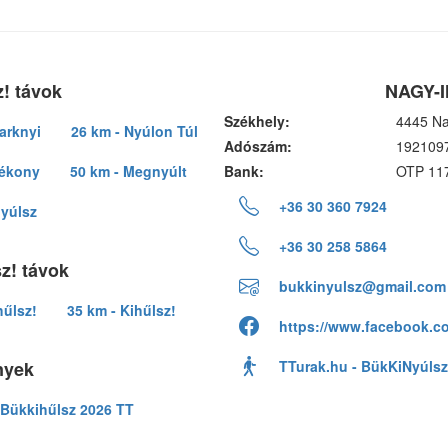
! távok
NAGY-I
Székhely:
4445 Na
arknyi
26 km - Nyúlon Túl
Adószám:
192109
lékony
50 km - Megnyúlt
Bank:
OTP 11
+36 30 360 7924
nyúlsz
+36 30 258 5864
z! távok
bukkinyulsz@gmail.com
hűlsz!
35 km - Kihűlsz!
https://www.facebook.c
nyek
TTurak.hu - BükKiNyúlsz
Bükkihűlsz 2026 TT