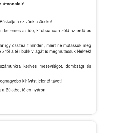
 útvonalait!
 Bükkalja a szívünk csücske!
án kellemes az idő, kirobbanóan zöld az erdő és
már így összeállt minden, miért ne mutassuk meg
5-től a téli bükk világát is megmutassuk Nektek!
 a számunkra kedves mesevilágot, dombsági és
egnagyobb kihívást jelentő távot!
k a Bükkbe, télen nyáron!