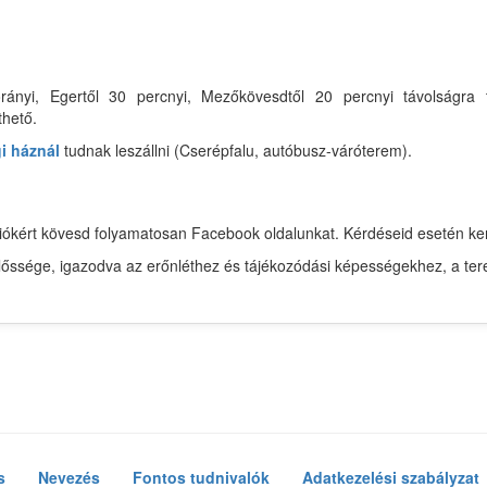
rányi, Egertől 30 percnyi, Mezőkövesdtől 20 percnyi távolságra 
thető.
i háznál
tudnak leszállni (Cserépfalu, autóbusz-váróterem).
mációkért kövesd folyamatosan Facebook oldalunkat. Kérdéseid esetén 
előssége, igazodva az erőnléthez és tájékozódási képességekhez, a ter
s
Nevezés
Fontos tudnivalók
Adatkezelési szabályzat