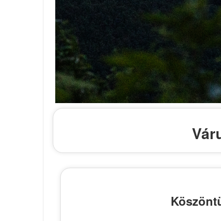
Vár
Köszöntü