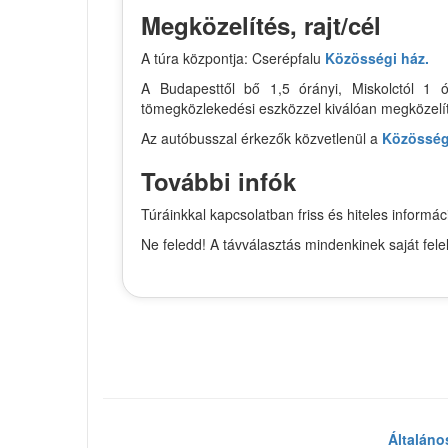
Megközelítés, rajt/cél
A túra központja: Cserépfalu
Közösségi ház.
A Budapesttől bő 1,5 órányi, Miskolctól 1 ó
tömegközlekedési eszközzel kiválóan megközelí
Az autóbusszal érkezők közvetlenül a
Közösség
További infók
Túráinkkal kapcsolatban friss és hiteles infor
Ne feledd! A távválasztás mindenkinek saját fel
Általáno