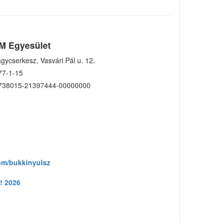
M Egyesület
gycserkesz, Vasvári Pál u. 12.
77-1-15
738015-21397444-00000000
om/bukkinyulsz
! 2026