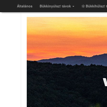
Általános
Bükkinyúlsz! távok
Bükkihűlsz! 