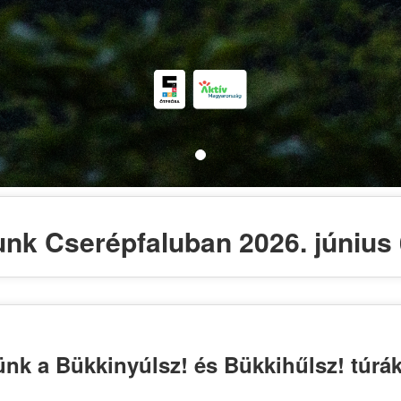
unk Cserépfaluban 2026. június 
nk a Bükkinyúlsz! és Bükkihűlsz! túrák