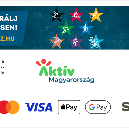
 a
27-
ív