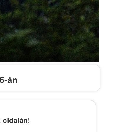
6-án
 oldalán!