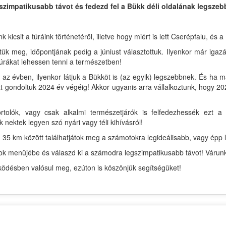
szimpatikusabb távot és fedezd fel a Bükk déli oldalának legszebb
csit a túráink történetéről, illetve hogy miért is lett Cserépfalu, és a
tük meg, időpontjának pedig a júniust választottuk. Ilyenkor már igaz
úrákat lehessen tenni a természetben!
az évben, ilyenkor látjuk a Bükköt is (az egyik) legszebbnek. És ha 
 gondoltuk 2024 év végéig! Akkor ugyanis arra vállalkoztunk, hogy 202
rtolók, vagy csak alkalmi természetjárók is felfedezhessék ezt
k nektek legyen szó nyári vagy téli kihívásról!
 35 km között találhatjátok meg a számotokra legideálisabb, vagy épp l
ávok menüjébe és válaszd ki a számodra legszimpatikusabb távot! Várun
désben valósul meg, ezúton is köszönjük segítségüket!