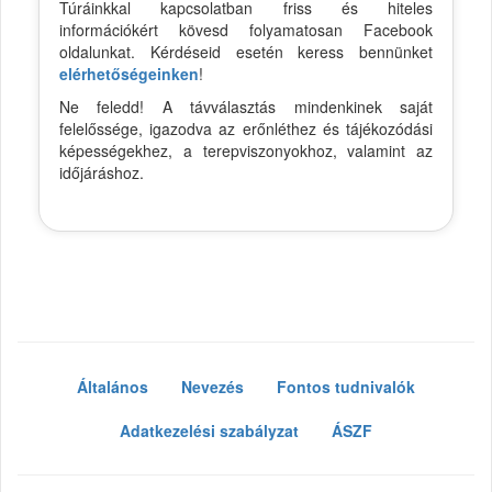
Túráinkkal kapcsolatban friss és hiteles
információkért kövesd folyamatosan Facebook
oldalunkat. Kérdéseid esetén keress bennünket
elérhetőségeinken
!
Ne feledd! A távválasztás mindenkinek saját
felelőssége, igazodva az erőnléthez és tájékozódási
képességekhez, a terepviszonyokhoz, valamint az
időjáráshoz.
Általános
Nevezés
Fontos tudnivalók
Adatkezelési szabályzat
ÁSZF