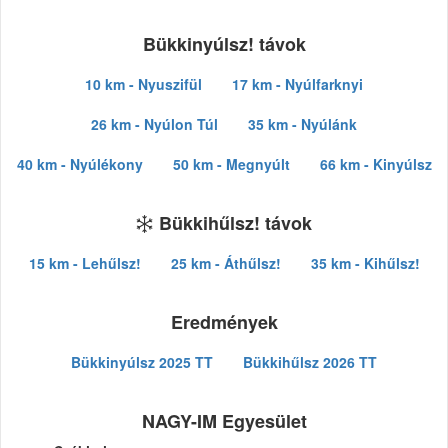
Bükkinyúlsz! távok
10 km - Nyuszifül
17 km - Nyúlfarknyi
26 km - Nyúlon Túl
35 km - Nyúlánk
40 km - Nyúlékony
50 km - Megnyúlt
66 km - Kinyúlsz
Bükkihűlsz! távok
15 km - Lehűlsz!
25 km - Áthűlsz!
35 km - Kihűlsz!
Eredmények
Bükkinyúlsz 2025 TT
Bükkihűlsz 2026 TT
NAGY-IM Egyesület