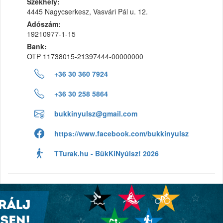
Székhely:
4445 Nagycserkesz, Vasvári Pál u. 12.
Adószám:
19210977-1-15
Bank:
OTP 11738015-21397444-00000000
+36 30 360 7924
+36 30 258 5864
bukkinyulsz@gmail.com
https://www.facebook.com/bukkinyulsz
TTurak.hu - BükKiNyúlsz! 2026