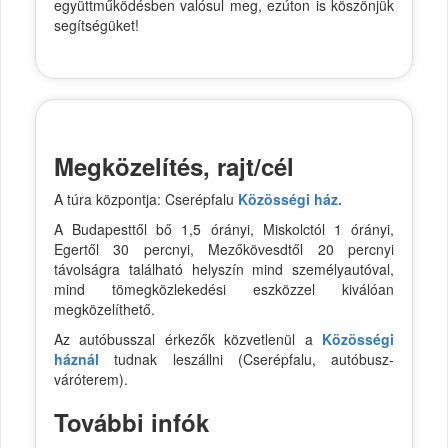
együttműködésben valósul meg, ezúton is köszönjük
segítségüket!
Megközelítés, rajt/cél
A túra központja: Cserépfalu
Közösségi ház.
A Budapesttől bő 1,5 órányi, Miskolctól 1 órányi,
Egertől 30 percnyi, Mezőkövesdtől 20 percnyi
távolságra található helyszín mind személyautóval,
mind tömegközlekedési eszközzel kiválóan
megközelíthető.
Az autóbusszal érkezők közvetlenül a
Közösségi
háznál
tudnak leszállni (Cserépfalu, autóbusz-
váróterem).
További infók