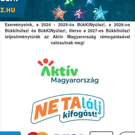
Eseményeink, a 2024 - 2025-ös BükKiNyúlsz!, a 2026-os
Bükkihűlsz! és BükKiNyúlsz!, illetve a 2027-es Bükkihűlsz!
teljesítménytúrák az Aktív Magyarország támogatásával
valósulnak meg!