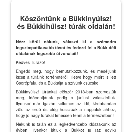
Köszöntünk a Bükkinyúlsz!
és Bükkihűlsz! túrák oldalán!
Nézz körül nálunk, válaszd ki a számodra
legszimpatikusabb távot és fedezd fel a Bükk déli
oldalának legszebb útvonalait!
Kedves Túrázó!
Engedd meg, hogy bemutatkozzunk, és meséljünk
kicsit a túráink történetéről, illetve hogy miért is lett
Cserépfalu, és a Bükkalja a szívünk csücske!
Bükkinyúlsz! túránkat először 2018-ban szerveztük
meg, időpontjának pedig a júniust választottuk.
Ilyenkor már igazán kellemes az idő, kirobbanóan
zöld az erdő és elég hosszúak a nappalok ahhoz,
hogy jó nagy túrákat lehessen tenni a természetben!
Nekünk is talán ez a legkedvencebb időszakunk az
évben, ilyenkor látjuk a Bükköt is (az egyik)