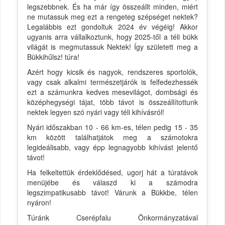
legszebbnek. És ha már így összeállt minden, miért
ne mutassuk meg ezt a rengeteg szépséget nektek?
Legalábbis ezt gondoltuk 2024 év végéig! Akkor
ugyanis arra vállalkoztunk, hogy 2025-től a téli bükk
világát is megmutassuk Nektek! Így született meg a
Bükkihűlsz! túra!
Azért hogy kicsik és nagyok, rendszeres sportolók,
vagy csak alkalmi természetjárók is felfedezhessék
ezt a számunkra kedves mesevilágot, dombsági és
középhegységi tájat, több távot is összeállítottunk
nektek legyen szó nyári vagy téli kihívásról!
Nyári időszakban 10 - 66 km-es, télen pedig 15 - 35
km között találhatjátok meg a számotokra
legideálisabb, vagy épp legnagyobb kihívást jelentő
távot!
Ha felkeltettük érdeklődésed, ugorj hát a túratávok
menüjébe és válaszd ki a számodra
legszimpatikusabb távot! Várunk a Bükkbe, télen
nyáron!
Túránk Cserépfalu Önkormányzatával