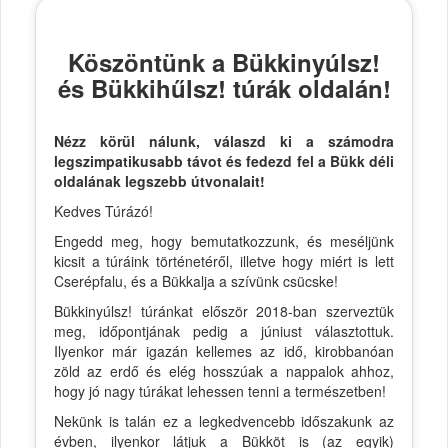
Köszöntünk a Bükkinyúlsz!
és Bükkihűlsz! túrák oldalán!
Nézz körül nálunk, válaszd ki a számodra
legszimpatikusabb távot és fedezd fel a Bükk déli
oldalának legszebb útvonalait!
Kedves Túrázó!
Engedd meg, hogy bemutatkozzunk, és meséljünk
kicsit a túráink történetéről, illetve hogy miért is lett
Cserépfalu, és a Bükkalja a szívünk csücske!
Bükkinyúlsz! túránkat először 2018-ban szerveztük
meg, időpontjának pedig a júniust választottuk.
Ilyenkor már igazán kellemes az idő, kirobbanóan
zöld az erdő és elég hosszúak a nappalok ahhoz,
hogy jó nagy túrákat lehessen tenni a természetben!
Nekünk is talán ez a legkedvencebb időszakunk az
évben, ilyenkor látjuk a Bükköt is (az egyik)