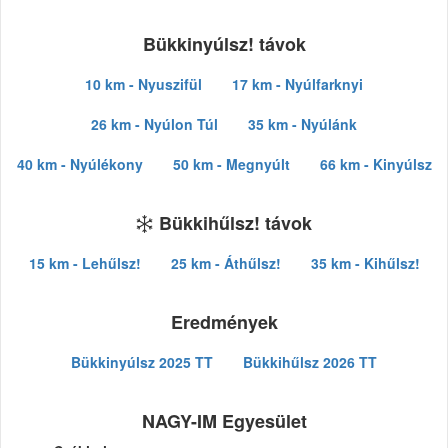
Bükkinyúlsz! távok
10 km - Nyuszifül
17 km - Nyúlfarknyi
26 km - Nyúlon Túl
35 km - Nyúlánk
40 km - Nyúlékony
50 km - Megnyúlt
66 km - Kinyúlsz
Bükkihűlsz! távok
15 km - Lehűlsz!
25 km - Áthűlsz!
35 km - Kihűlsz!
Eredmények
Bükkinyúlsz 2025 TT
Bükkihűlsz 2026 TT
NAGY-IM Egyesület