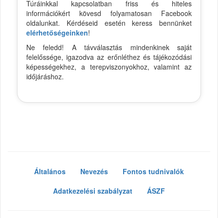
Túráinkkal kapcsolatban friss és hiteles
információkért kövesd folyamatosan Facebook
oldalunkat. Kérdéseid esetén keress bennünket
elérhetőségeinken
!
Ne feledd! A távválasztás mindenkinek saját
felelőssége, igazodva az erőnléthez és tájékozódási
képességekhez, a terepviszonyokhoz, valamint az
időjáráshoz.
Általános
Nevezés
Fontos tudnivalók
Adatkezelési szabályzat
ÁSZF