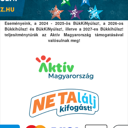
Eseményeink, a 2024 - 2025-ös BükKiNyúlsz!, a 2026-os
Bükkihűlsz! és BükKiNyúlsz!, illetve a 2027-es Bükkihűlsz!
teljesítménytúrák az Aktív Magyarország támogatásával
valósulnak meg!