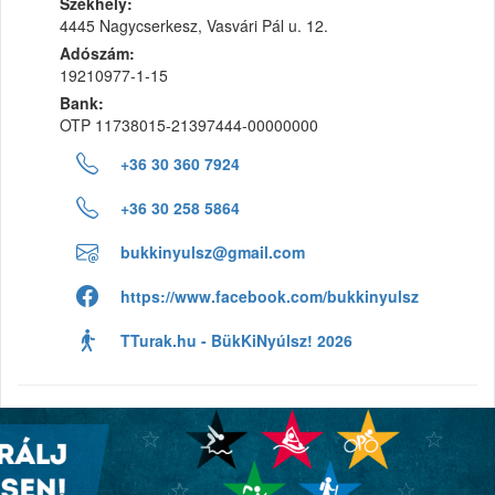
Székhely:
4445 Nagycserkesz, Vasvári Pál u. 12.
Adószám:
19210977-1-15
Bank:
OTP 11738015-21397444-00000000
+36 30 360 7924
+36 30 258 5864
bukkinyulsz@gmail.com
https://www.facebook.com/bukkinyulsz
TTurak.hu - BükKiNyúlsz! 2026