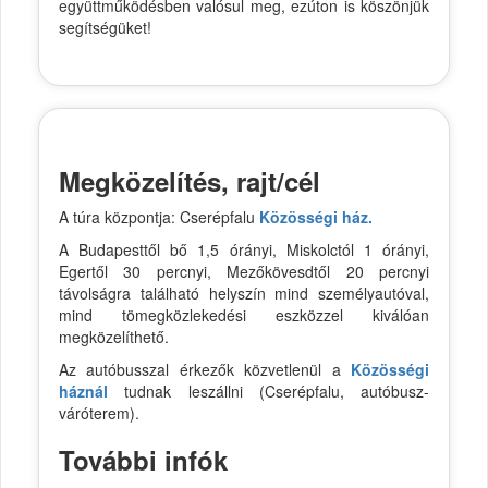
együttműködésben valósul meg, ezúton is köszönjük
segítségüket!
Megközelítés, rajt/cél
A túra központja: Cserépfalu
Közösségi ház.
A Budapesttől bő 1,5 órányi, Miskolctól 1 órányi,
Egertől 30 percnyi, Mezőkövesdtől 20 percnyi
távolságra található helyszín mind személyautóval,
mind tömegközlekedési eszközzel kiválóan
megközelíthető.
Az autóbusszal érkezők közvetlenül a
Közösségi
háznál
tudnak leszállni (Cserépfalu, autóbusz-
váróterem).
További infók