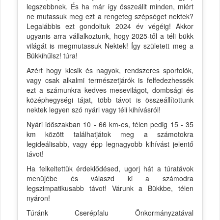
legszebbnek. És ha már így összeállt minden, miért
ne mutassuk meg ezt a rengeteg szépséget nektek?
Legalábbis ezt gondoltuk 2024 év végéig! Akkor
ugyanis arra vállalkoztunk, hogy 2025-től a téli bükk
világát is megmutassuk Nektek! Így született meg a
Bükkihűlsz! túra!
Azért hogy kicsik és nagyok, rendszeres sportolók,
vagy csak alkalmi természetjárók is felfedezhessék
ezt a számunkra kedves mesevilágot, dombsági és
középhegységi tájat, több távot is összeállítottunk
nektek legyen szó nyári vagy téli kihívásról!
Nyári időszakban 10 - 66 km-es, télen pedig 15 - 35
km között találhatjátok meg a számotokra
legideálisabb, vagy épp legnagyobb kihívást jelentő
távot!
Ha felkeltettük érdeklődésed, ugorj hát a túratávok
menüjébe és válaszd ki a számodra
legszimpatikusabb távot! Várunk a Bükkbe, télen
nyáron!
Túránk Cserépfalu Önkormányzatával