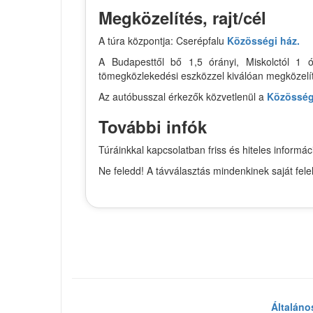
Megközelítés, rajt/cél
A túra központja: Cserépfalu
Közösségi ház.
A Budapesttől bő 1,5 órányi, Miskolctól 1 ó
tömegközlekedési eszközzel kiválóan megközelí
Az autóbusszal érkezők közvetlenül a
Közösség
További infók
Túráinkkal kapcsolatban friss és hiteles infor
Ne feledd! A távválasztás mindenkinek saját fel
Általáno