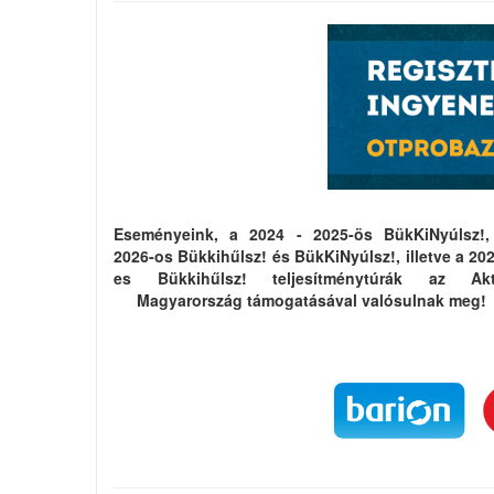
Eseményeink, a 2024 - 2025-ös BükKiNyúlsz!,
2026-os Bükkihűlsz! és BükKiNyúlsz!, illetve a 20
es Bükkihűlsz! teljesítménytúrák az Akt
Magyarország támogatásával valósulnak meg!