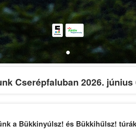
unk Cserépfaluban 2026. június 
nk a Bükkinyúlsz! és Bükkihűlsz! túrák