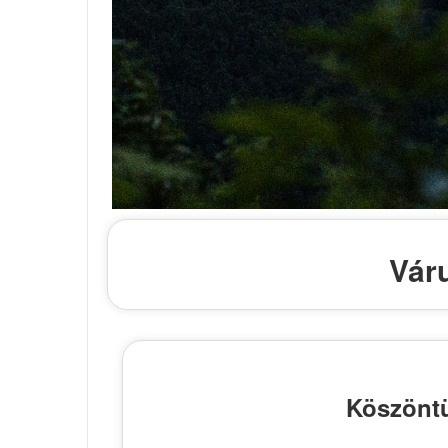
Vár
Köszöntü