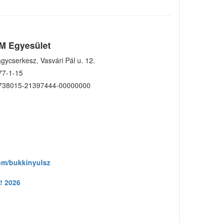
M Egyesület
gycserkesz, Vasvári Pál u. 12.
77-1-15
738015-21397444-00000000
om/bukkinyulsz
! 2026