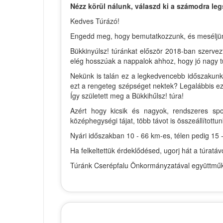
Nézz körül nálunk, válaszd ki a számodra leg
Kedves Túrázó!
Engedd meg, hogy bemutatkozzunk, és meséljünk ki
Bükkinyúlsz! túránkat először 2018-ban szervez
elég hosszúak a nappalok ahhoz, hogy jó nagy t
Nekünk is talán ez a legkedvencebb időszakunk 
ezt a rengeteg szépséget nektek? Legalábbis ezt
Így született meg a Bükkihűlsz! túra!
Azért hogy kicsik és nagyok, rendszeres spo
középhegységi tájat, több távot is összeállítottun
Nyári időszakban 10 - 66 km-es, télen pedig 15 -
Ha felkeltettük érdeklődésed, ugorj hát a túrat
Túránk Cserépfalu Önkormányzatával együttműkö