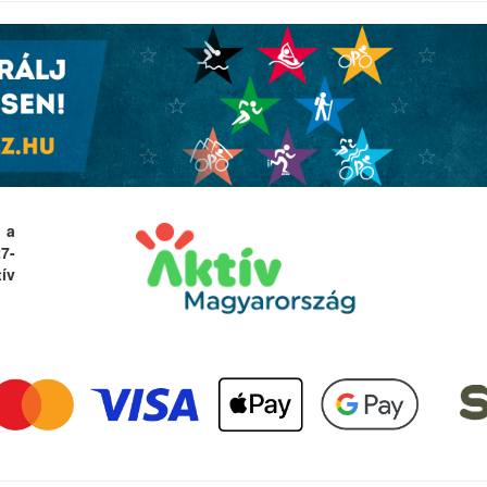
 a
27-
ív