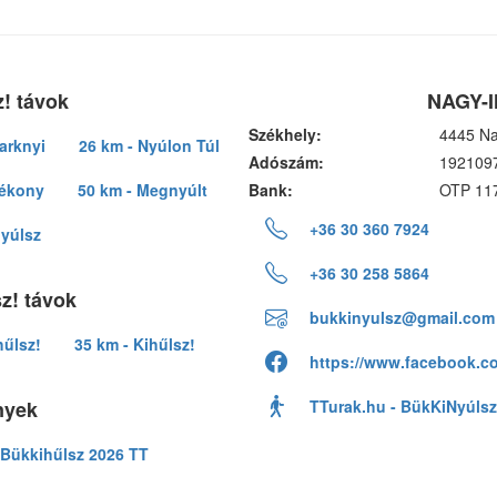
! távok
NAGY-I
Székhely:
4445 Na
arknyi
26 km - Nyúlon Túl
Adószám:
192109
lékony
50 km - Megnyúlt
Bank:
OTP 11
+36 30 360 7924
nyúlsz
+36 30 258 5864
z! távok
bukkinyulsz@gmail.com
hűlsz!
35 km - Kihűlsz!
https://www.facebook.c
nyek
TTurak.hu - BükKiNyúlsz
Bükkihűlsz 2026 TT