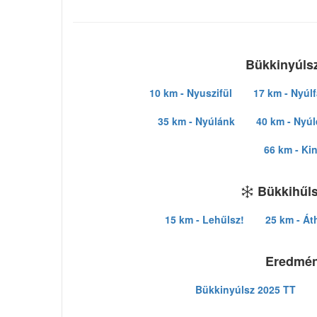
Bükkinyúlsz
10 km - Nyuszifül
17 km - Nyúlf
35 km - Nyúlánk
40 km - Nyú
66 km - Ki
Bükkihűls
15 km - Lehűlsz!
25 km - Át
Eredmé
Bükkinyúlsz 2025 TT