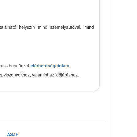
található helyszín mind személyautóval, mind
keress bennünket
elérhetőségeinken
!
epviszonyokhoz, valamint az időjáráshoz.
ÁSZF