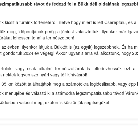
szimpatikusabb távot és fedezd fel a Bükk déli oldalának legszebb
csit a túráink történetéről, illetve hogy miért is lett Cserépfalu, és a
tük meg, időpontjának pedig a júniust választottuk. Ilyenkor már igaz
úrákat lehessen tenni a természetben!
az évben, ilyenkor látjuk a Bükköt is (az egyik) legszebbnek. És ha 
 gondoltuk 2024 év végéig! Akkor ugyanis arra vállalkoztunk, hogy 202
rtolók, vagy csak alkalmi természetjárók is felfedezhessék ezt
k nektek legyen szó nyári vagy téli kihívásról!
 35 km között találhatjátok meg a számotokra legideálisabb, vagy épp l
ávok menüjébe és válaszd ki a számodra legszimpatikusabb távot! Várun
désben valósul meg, ezúton is köszönjük segítségüket!