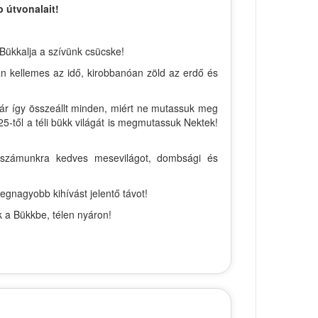
 útvonalait!
 Bükkalja a szívünk csücske!
án kellemes az idő, kirobbanóan zöld az erdő és
már így összeállt minden, miért ne mutassuk meg
5-től a téli bükk világát is megmutassuk Nektek!
 a számunkra kedves mesevilágot, dombsági és
egnagyobb kihívást jelentő távot!
k a Bükkbe, télen nyáron!