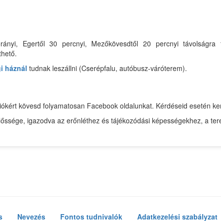
rányi, Egertől 30 percnyi, Mezőkövesdtől 20 percnyi távolságra 
thető.
i háznál
tudnak leszállni (Cserépfalu, autóbusz-váróterem).
mációkért kövesd folyamatosan Facebook oldalunkat. Kérdéseid esetén 
előssége, igazodva az erőnléthez és tájékozódási képességekhez, a ter
s
Nevezés
Fontos tudnivalók
Adatkezelési szabályzat