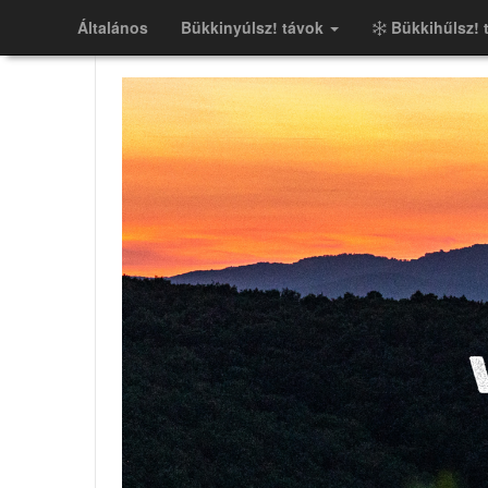
Általános
Bükkinyúlsz! távok
Bükkihűlsz! 