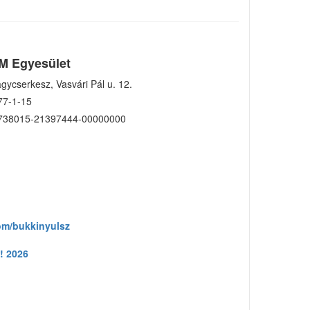
M Egyesület
gycserkesz, Vasvári Pál u. 12.
77-1-15
738015-21397444-00000000
om/bukkinyulsz
! 2026