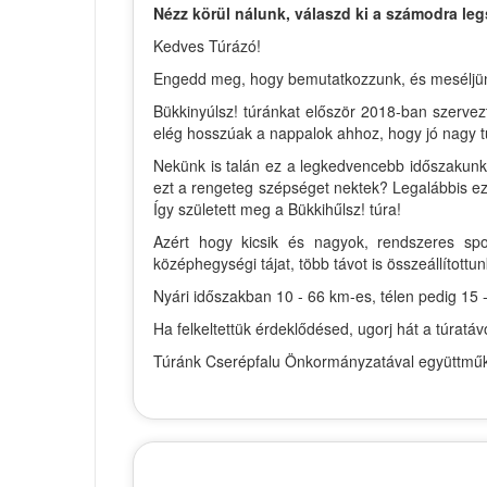
Nézz körül nálunk, válaszd ki a számodra leg
Kedves Túrázó!
Engedd meg, hogy bemutatkozzunk, és meséljünk ki
Bükkinyúlsz! túránkat először 2018-ban szervez
elég hosszúak a nappalok ahhoz, hogy jó nagy t
Nekünk is talán ez a legkedvencebb időszakunk 
ezt a rengeteg szépséget nektek? Legalábbis ezt
Így született meg a Bükkihűlsz! túra!
Azért hogy kicsik és nagyok, rendszeres spo
középhegységi tájat, több távot is összeállítottun
Nyári időszakban 10 - 66 km-es, télen pedig 15 -
Ha felkeltettük érdeklődésed, ugorj hát a túrat
Túránk Cserépfalu Önkormányzatával együttműkö