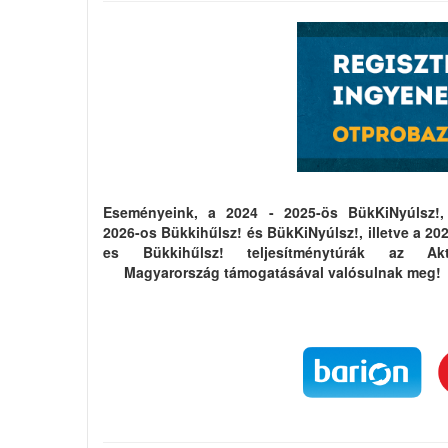
Eseményeink, a 2024 - 2025-ös BükKiNyúlsz!,
2026-os Bükkihűlsz! és BükKiNyúlsz!, illetve a 20
es Bükkihűlsz! teljesítménytúrák az Akt
Magyarország támogatásával valósulnak meg!