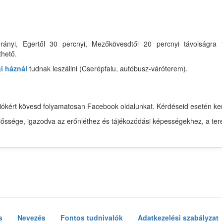
rányi, Egertől 30 percnyi, Mezőkövesdtől 20 percnyi távolságra 
thető.
i háznál
tudnak leszállni (Cserépfalu, autóbusz-váróterem).
mációkért kövesd folyamatosan Facebook oldalunkat. Kérdéseid esetén 
előssége, igazodva az erőnléthez és tájékozódási képességekhez, a ter
s
Nevezés
Fontos tudnivalók
Adatkezelési szabályzat