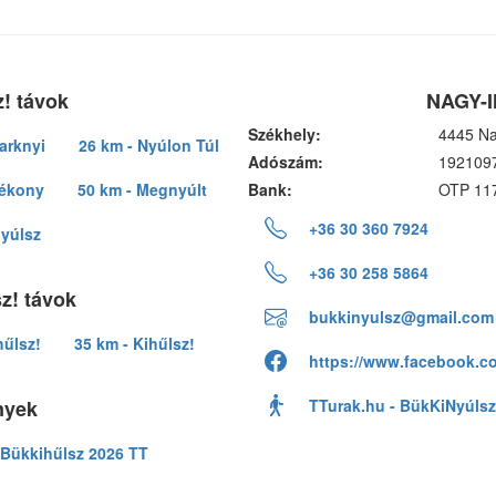
! távok
NAGY-I
Székhely:
4445 Na
arknyi
26 km - Nyúlon Túl
Adószám:
192109
lékony
50 km - Megnyúlt
Bank:
OTP 11
+36 30 360 7924
nyúlsz
+36 30 258 5864
z! távok
bukkinyulsz@gmail.com
hűlsz!
35 km - Kihűlsz!
https://www.facebook.c
nyek
TTurak.hu - BükKiNyúlsz
Bükkihűlsz 2026 TT