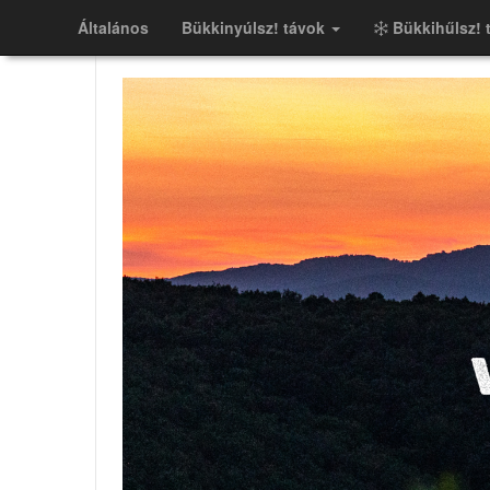
Általános
Bükkinyúlsz! távok
Bükkihűlsz! 