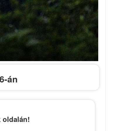
6-án
 oldalán!