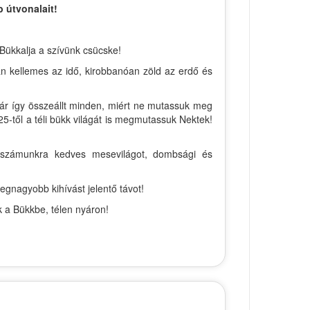
 útvonalait!
 Bükkalja a szívünk csücske!
án kellemes az idő, kirobbanóan zöld az erdő és
már így összeállt minden, miért ne mutassuk meg
5-től a téli bükk világát is megmutassuk Nektek!
 a számunkra kedves mesevilágot, dombsági és
egnagyobb kihívást jelentő távot!
k a Bükkbe, télen nyáron!