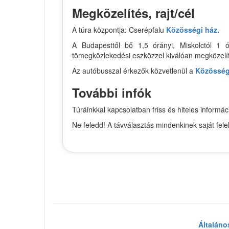
Megközelítés, rajt/cél
A túra központja: Cserépfalu
Közösségi ház.
A Budapesttől bő 1,5 órányi, Miskolctól 1 ó
tömegközlekedési eszközzel kiválóan megközelí
Az autóbusszal érkezők közvetlenül a
Közösség
További infók
Túráinkkal kapcsolatban friss és hiteles infor
Ne feledd! A távválasztás mindenkinek saját fel
Általáno