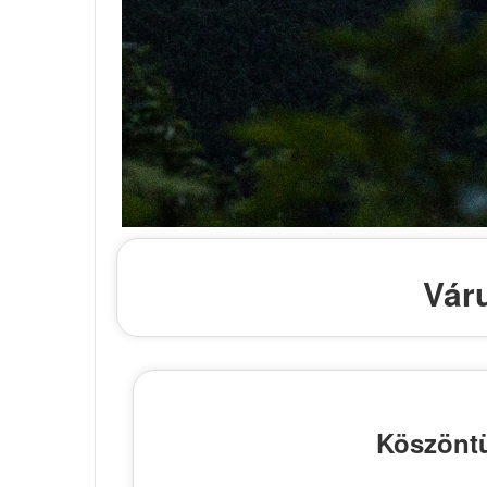
Vár
Köszöntü