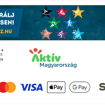
 a
27-
ív