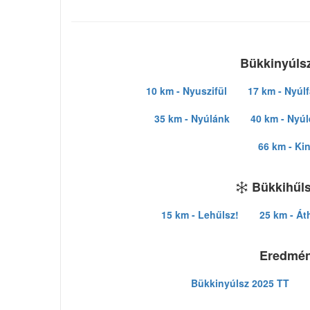
Bükkinyúlsz
10 km - Nyuszifül
17 km - Nyúlf
35 km - Nyúlánk
40 km - Nyú
66 km - Ki
Bükkihűls
15 km - Lehűlsz!
25 km - Át
Eredmé
Bükkinyúlsz 2025 TT