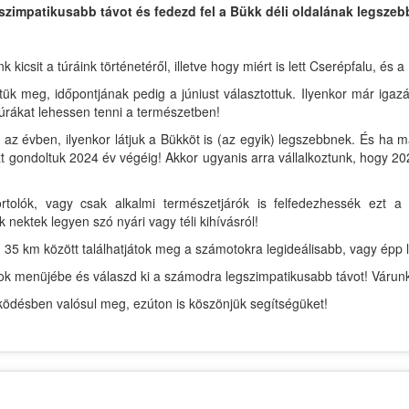
szimpatikusabb távot és fedezd fel a Bükk déli oldalának legszebb
csit a túráink történetéről, illetve hogy miért is lett Cserépfalu, és a
tük meg, időpontjának pedig a júniust választottuk. Ilyenkor már igaz
úrákat lehessen tenni a természetben!
az évben, ilyenkor látjuk a Bükköt is (az egyik) legszebbnek. És ha 
 gondoltuk 2024 év végéig! Akkor ugyanis arra vállalkoztunk, hogy 202
rtolók, vagy csak alkalmi természetjárók is felfedezhessék ezt
k nektek legyen szó nyári vagy téli kihívásról!
 35 km között találhatjátok meg a számotokra legideálisabb, vagy épp l
ávok menüjébe és válaszd ki a számodra legszimpatikusabb távot! Várun
désben valósul meg, ezúton is köszönjük segítségüket!