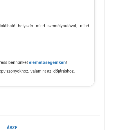
található helyszín mind személyautóval, mind
keress bennünket
elérhetőségeinken
!
epviszonyokhoz, valamint az időjáráshoz.
ÁSZF