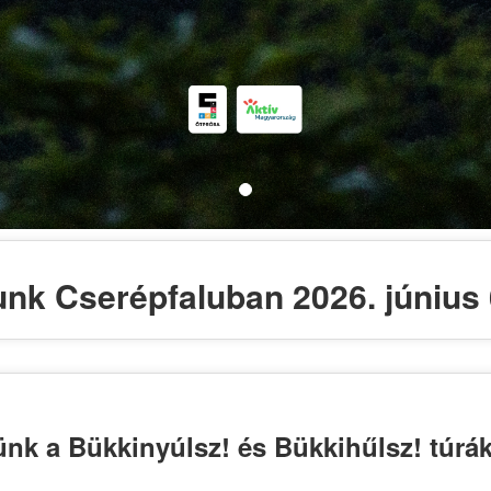
unk Cserépfaluban 2026. június 
nk a Bükkinyúlsz! és Bükkihűlsz! túrák