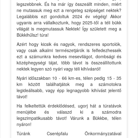
legszebbnek. És ha már így összeállt minden, miért
ne mutassuk meg ezt a rengeteg szépséget nektek?
Legalábbis ezt gondoltuk 2024 év végéig! Akkor
ugyanis arra vállalkoztunk, hogy 2025-től a téli bükk
világát is megmutassuk Nektek! Így született meg a
Bükkihűlsz! túra!
Azért hogy kicsik és nagyok, rendszeres sportolók,
vagy csak alkalmi természetjárók is felfedezhessék
ezt a számunkra kedves mesevilágot, dombsági és
középhegységi tájat, több távot is összeállítottunk
nektek legyen szó nyári vagy téli kihívásról!
Nyári időszakban 10 - 66 km-es, télen pedig 15 - 35
km között találhatjátok meg a számotokra
legideálisabb, vagy épp legnagyobb kihívást jelentő
távot!
Ha felkeltettük érdeklődésed, ugorj hát a túratávok
menüjébe és válaszd ki a számodra
legszimpatikusabb távot! Várunk a Bükkbe, télen
nyáron!
Túránk Cserépfalu Önkormányzatával