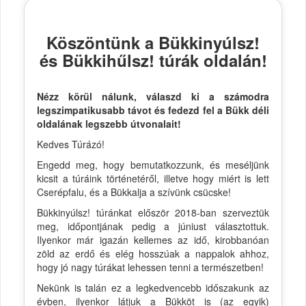
Köszöntünk a Bükkinyúlsz!
és Bükkihűlsz! túrák oldalán!
Nézz körül nálunk, válaszd ki a számodra
legszimpatikusabb távot és fedezd fel a Bükk déli
oldalának legszebb útvonalait!
Kedves Túrázó!
Engedd meg, hogy bemutatkozzunk, és meséljünk
kicsit a túráink történetéről, illetve hogy miért is lett
Cserépfalu, és a Bükkalja a szívünk csücske!
Bükkinyúlsz! túránkat először 2018-ban szerveztük
meg, időpontjának pedig a júniust választottuk.
Ilyenkor már igazán kellemes az idő, kirobbanóan
zöld az erdő és elég hosszúak a nappalok ahhoz,
hogy jó nagy túrákat lehessen tenni a természetben!
Nekünk is talán ez a legkedvencebb időszakunk az
évben, ilyenkor látjuk a Bükköt is (az egyik)