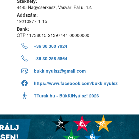
Székhely:
4445 Nagycserkesz, Vasvári Pál u. 12.
Adószám:
19210977-1-15
Bank:
OTP 11738015-21397444-00000000
+36 30 360 7924
+36 30 258 5864
bukkinyulsz@gmail.com
https://www.facebook.com/bukkinyulsz
TTurak.hu - BükKiNyúlsz! 2026