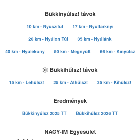
Bükkinyúlsz! távok
10 km - Nyuszifül
17 km - Nyúlfarknyi
26 km - Nyúlon Túl
35 km - Nyúlánk
40 km - Nyúlékony
50 km - Megnyúlt
66 km - Kinyúlsz
Bükkihűlsz! távok
15 km - Lehűlsz!
25 km - Áthűlsz!
35 km - Kihűlsz!
Eredmények
Bükkinyúlsz 2025 TT
Bükkihűlsz 2026 TT
NAGY-IM Egyesület