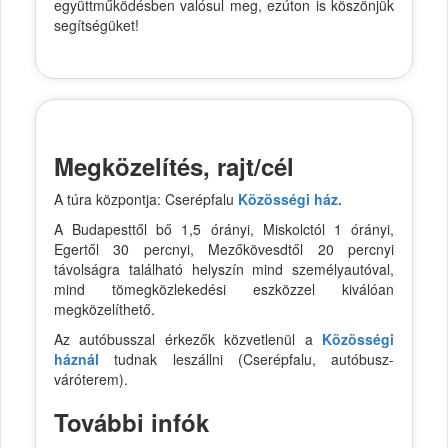
együttműködésben valósul meg, ezúton is köszönjük
segítségüket!
Megközelítés, rajt/cél
A túra központja: Cserépfalu
Közösségi ház.
A Budapesttől bő 1,5 órányi, Miskolctól 1 órányi,
Egertől 30 percnyi, Mezőkövesdtől 20 percnyi
távolságra található helyszín mind személyautóval,
mind tömegközlekedési eszközzel kiválóan
megközelíthető.
Az autóbusszal érkezők közvetlenül a
Közösségi
háznál
tudnak leszállni (Cserépfalu, autóbusz-
váróterem).
További infók