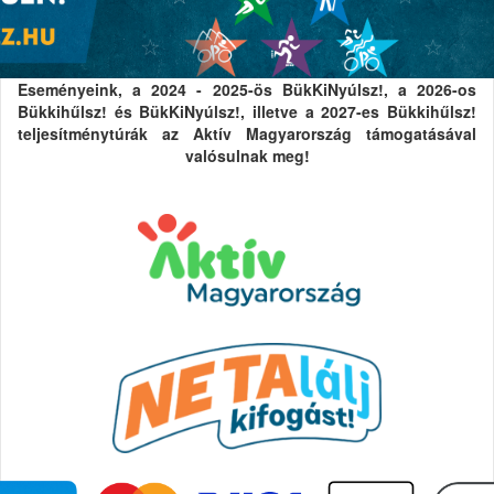
Eseményeink, a 2024 - 2025-ös BükKiNyúlsz!, a 2026-os
Bükkihűlsz! és BükKiNyúlsz!, illetve a 2027-es Bükkihűlsz!
teljesítménytúrák az Aktív Magyarország támogatásával
valósulnak meg!