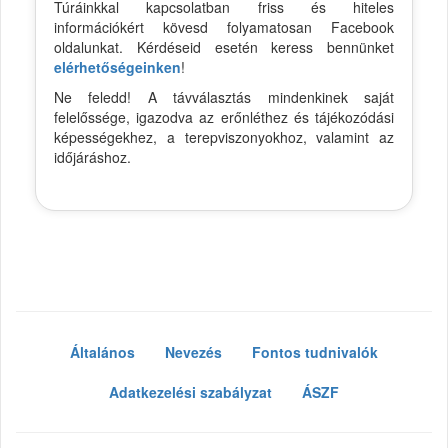
Túráinkkal kapcsolatban friss és hiteles
információkért kövesd folyamatosan Facebook
oldalunkat. Kérdéseid esetén keress bennünket
elérhetőségeinken
!
Ne feledd! A távválasztás mindenkinek saját
felelőssége, igazodva az erőnléthez és tájékozódási
képességekhez, a terepviszonyokhoz, valamint az
időjáráshoz.
Általános
Nevezés
Fontos tudnivalók
Adatkezelési szabályzat
ÁSZF