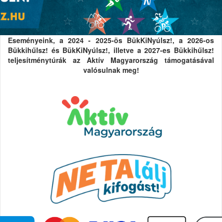
Eseményeink, a 2024 - 2025-ös BükKiNyúlsz!, a 2026-os
Bükkihűlsz! és BükKiNyúlsz!, illetve a 2027-es Bükkihűlsz!
teljesítménytúrák az Aktív Magyarország támogatásával
valósulnak meg!