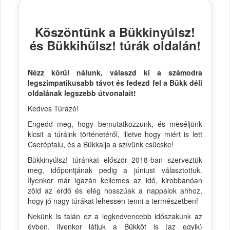
Köszöntünk a Bükkinyúlsz!
és Bükkihűlsz! túrák oldalán!
Nézz körül nálunk, válaszd ki a számodra
legszimpatikusabb távot és fedezd fel a Bükk déli
oldalának legszebb útvonalait!
Kedves Túrázó!
Engedd meg, hogy bemutatkozzunk, és meséljünk
kicsit a túráink történetéről, illetve hogy miért is lett
Cserépfalu, és a Bükkalja a szívünk csücske!
Bükkinyúlsz! túránkat először 2018-ban szerveztük
meg, időpontjának pedig a júniust választottuk.
Ilyenkor már igazán kellemes az idő, kirobbanóan
zöld az erdő és elég hosszúak a nappalok ahhoz,
hogy jó nagy túrákat lehessen tenni a természetben!
Nekünk is talán ez a legkedvencebb időszakunk az
évben, ilyenkor látjuk a Bükköt is (az egyik)