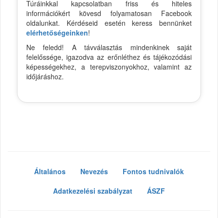
Túráinkkal kapcsolatban friss és hiteles
információkért kövesd folyamatosan Facebook
oldalunkat. Kérdéseid esetén keress bennünket
elérhetőségeinken
!
Ne feledd! A távválasztás mindenkinek saját
felelőssége, igazodva az erőnléthez és tájékozódási
képességekhez, a terepviszonyokhoz, valamint az
időjáráshoz.
Általános
Nevezés
Fontos tudnivalók
Adatkezelési szabályzat
ÁSZF