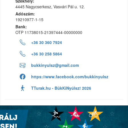
Székhely:
4445 Nagycserkesz, Vasvári Pál u. 12.
Adószám:
19210977-1-15
Bank:
OTP 11738015-21397444-00000000
+36 30 360 7924
+36 30 258 5864
bukkinyulsz@gmail.com
https://www.facebook.com/bukkinyulsz
TTurak.hu - BükKiNyúlsz! 2026