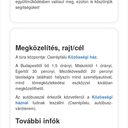
együttműködésben valósul meg, ezúton is köszönjük
segítségüket!
Megközelítés, rajt/cél
A túra központja: Cserépfalu
Közösségi ház.
A Budapesttől bő 1,5 órányi, Miskolctól 1 órányi,
Egertől 30 percnyi, Mezőkövesdtől 20 percnyi
távolságra található helyszín mind személyautóval,
mind tömegközlekedési eszközzel kiválóan
megközelíthető.
Az autóbusszal érkezők közvetlenül a
Közösségi
háznál
tudnak leszállni (Cserépfalu, autóbusz-
váróterem).
További infók