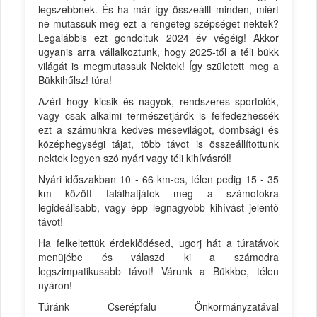
legszebbnek. És ha már így összeállt minden, miért
ne mutassuk meg ezt a rengeteg szépséget nektek?
Legalábbis ezt gondoltuk 2024 év végéig! Akkor
ugyanis arra vállalkoztunk, hogy 2025-től a téli bükk
világát is megmutassuk Nektek! Így született meg a
Bükkihűlsz! túra!
Azért hogy kicsik és nagyok, rendszeres sportolók,
vagy csak alkalmi természetjárók is felfedezhessék
ezt a számunkra kedves mesevilágot, dombsági és
középhegységi tájat, több távot is összeállítottunk
nektek legyen szó nyári vagy téli kihívásról!
Nyári időszakban 10 - 66 km-es, télen pedig 15 - 35
km között találhatjátok meg a számotokra
legideálisabb, vagy épp legnagyobb kihívást jelentő
távot!
Ha felkeltettük érdeklődésed, ugorj hát a túratávok
menüjébe és válaszd ki a számodra
legszimpatikusabb távot! Várunk a Bükkbe, télen
nyáron!
Túránk Cserépfalu Önkormányzatával