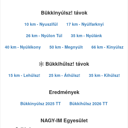
Bükkinyúlsz! távok
10 km - Nyuszifül
17 km - Nyúlfarknyi
26 km - Nyúlon Túl
35 km - Nyúlánk
40 km - Nyúlékony
50 km - Megnyúlt
66 km - Kinyúlsz
Bükkihűlsz! távok
15 km - Lehűlsz!
25 km - Áthűlsz!
35 km - Kihűlsz!
Eredmények
Bükkinyúlsz 2025 TT
Bükkihűlsz 2026 TT
NAGY-IM Egyesület