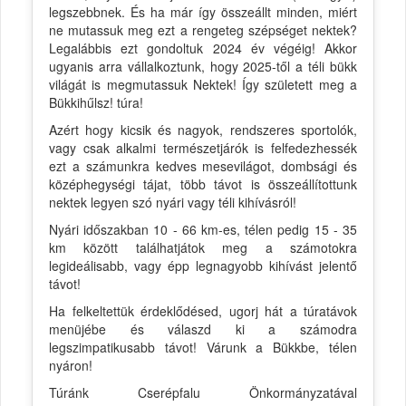
legszebbnek. És ha már így összeállt minden, miért
ne mutassuk meg ezt a rengeteg szépséget nektek?
Legalábbis ezt gondoltuk 2024 év végéig! Akkor
ugyanis arra vállalkoztunk, hogy 2025-től a téli bükk
világát is megmutassuk Nektek! Így született meg a
Bükkihűlsz! túra!
Azért hogy kicsik és nagyok, rendszeres sportolók,
vagy csak alkalmi természetjárók is felfedezhessék
ezt a számunkra kedves mesevilágot, dombsági és
középhegységi tájat, több távot is összeállítottunk
nektek legyen szó nyári vagy téli kihívásról!
Nyári időszakban 10 - 66 km-es, télen pedig 15 - 35
km között találhatjátok meg a számotokra
legideálisabb, vagy épp legnagyobb kihívást jelentő
távot!
Ha felkeltettük érdeklődésed, ugorj hát a túratávok
menüjébe és válaszd ki a számodra
legszimpatikusabb távot! Várunk a Bükkbe, télen
nyáron!
Túránk Cserépfalu Önkormányzatával