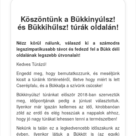
Köszöntünk a Bükkinyúlsz!
és Bükkihűlsz! túrák oldalán!
Nézz körül nálunk, válaszd ki a számodra
legszimpatikusabb távot és fedezd fel a Bükk déli
oldalának legszebb útvonalait!
Kedves Túrázó!
Engedd meg, hogy bemutatkozzunk, és meséljünk
kicsit a túráink történetéről, illetve hogy miért is lett
Cserépfalu, és a Bükkalja a szívünk csücske!
Bükkinyúlsz! túránkat először 2018-ban szerveztük
meg, időpontjának pedig a júniust választottuk.
Ilyenkor már igazán kellemes az idő, kirobbanóan
zöld az erdő és elég hosszúak a nappalok ahhoz,
hogy jó nagy túrákat lehessen tenni a természetben!
Nekünk is talán ez a legkedvencebb időszakunk az
évben, ilyenkor látjuk a Bükköt is (az egyik)