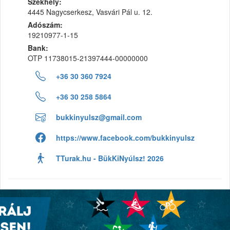
Székhely:
4445 Nagycserkesz, Vasvári Pál u. 12.
Adószám:
19210977-1-15
Bank:
OTP 11738015-21397444-00000000
+36 30 360 7924
+36 30 258 5864
bukkinyulsz@gmail.com
https://www.facebook.com/bukkinyulsz
TTurak.hu - BükKiNyúlsz! 2026