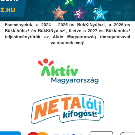
Eseményeink, a 2024 - 2025-ös BükKiNyúlsz!, a 2026-os
Bükkihűlsz! és BükKiNyúlsz!, illetve a 2027-es Bükkihűlsz!
teljesítménytúrák az Aktív Magyarország támogatásával
valósulnak meg!