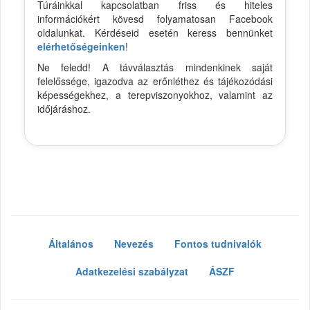
Túráinkkal kapcsolatban friss és hiteles
információkért kövesd folyamatosan Facebook
oldalunkat. Kérdéseid esetén keress bennünket
elérhetőségeinken
!
Ne feledd! A távválasztás mindenkinek saját
felelőssége, igazodva az erőnléthez és tájékozódási
képességekhez, a terepviszonyokhoz, valamint az
időjáráshoz.
Általános
Nevezés
Fontos tudnivalók
Adatkezelési szabályzat
ÁSZF