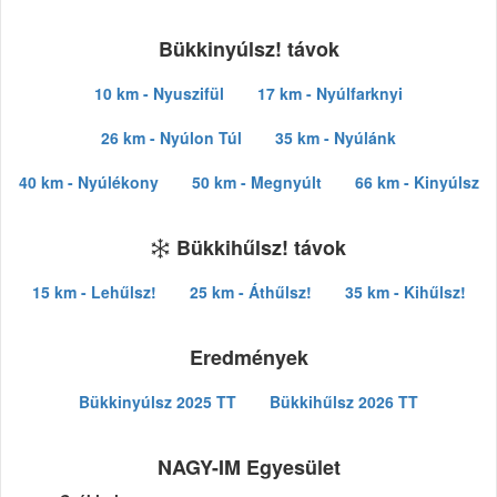
Bükkinyúlsz! távok
10 km - Nyuszifül
17 km - Nyúlfarknyi
26 km - Nyúlon Túl
35 km - Nyúlánk
40 km - Nyúlékony
50 km - Megnyúlt
66 km - Kinyúlsz
Bükkihűlsz! távok
15 km - Lehűlsz!
25 km - Áthűlsz!
35 km - Kihűlsz!
Eredmények
Bükkinyúlsz 2025 TT
Bükkihűlsz 2026 TT
NAGY-IM Egyesület