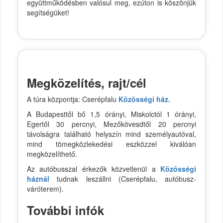
együttműködésben valósul meg, ezúton is köszönjük
segítségüket!
Megközelítés, rajt/cél
A túra központja: Cserépfalu
Közösségi ház.
A Budapesttől bő 1,5 órányi, Miskolctól 1 órányi,
Egertől 30 percnyi, Mezőkövesdtől 20 percnyi
távolságra található helyszín mind személyautóval,
mind tömegközlekedési eszközzel kiválóan
megközelíthető.
Az autóbusszal érkezők közvetlenül a
Közösségi
háznál
tudnak leszállni (Cserépfalu, autóbusz-
váróterem).
További infók