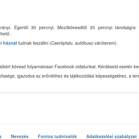
rányi, Egertől 30 percnyi, Mezőkövesdtől 20 percnyi távolságra 
thető.
i háznál
tudnak leszállni (Cserépfalu, autóbusz-váróterem).
mációkért kövesd folyamatosan Facebook oldalunkat. Kérdéseid esetén 
előssége, igazodva az erőnléthez és tájékozódási képességekhez, a ter
s
Nevezés
Fontos tudnivalók
Adatkezelési szabályzat