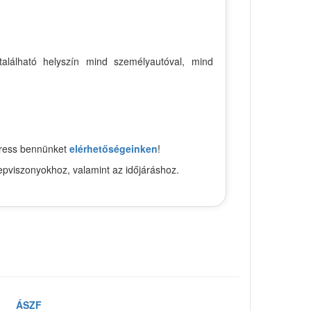
található helyszín mind személyautóval, mind
keress bennünket
elérhetőségeinken
!
epviszonyokhoz, valamint az időjáráshoz.
ÁSZF