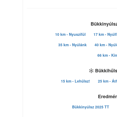
Bükkinyúlsz
10 km - Nyuszifül
17 km - Nyúlf
35 km - Nyúlánk
40 km - Nyú
66 km - Ki
Bükkihűls
15 km - Lehűlsz!
25 km - Át
Eredmé
Bükkinyúlsz 2025 TT