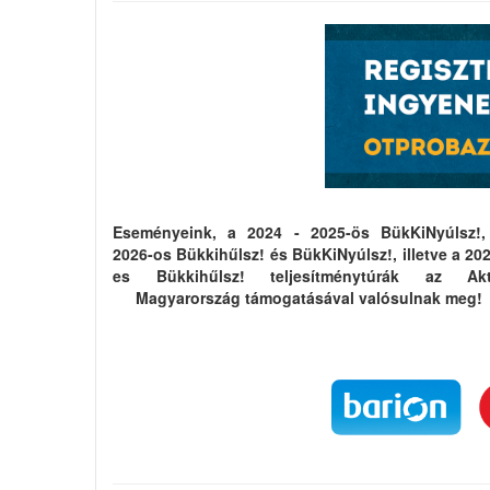
Eseményeink, a 2024 - 2025-ös BükKiNyúlsz!,
2026-os Bükkihűlsz! és BükKiNyúlsz!, illetve a 20
es Bükkihűlsz! teljesítménytúrák az Akt
Magyarország támogatásával valósulnak meg!