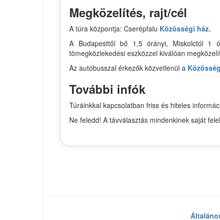
Megközelítés, rajt/cél
A túra központja: Cserépfalu
Közösségi ház.
A Budapesttől bő 1,5 órányi, Miskolctól 1 ó
tömegközlekedési eszközzel kiválóan megközelí
Az autóbusszal érkezők közvetlenül a
Közösség
További infók
Túráinkkal kapcsolatban friss és hiteles infor
Ne feledd! A távválasztás mindenkinek saját fel
Általáno