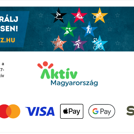
 a
27-
ív