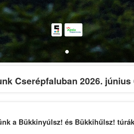
unk Cserépfaluban 2026. június 
nk a Bükkinyúlsz! és Bükkihűlsz! túrák