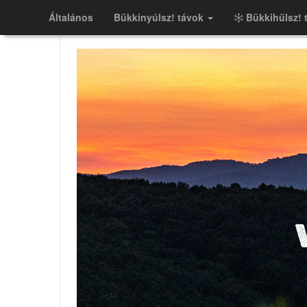
Általános
Bükkinyúlsz! távok
Bükkihűlsz! 