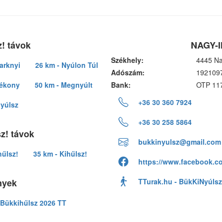
! távok
NAGY-I
Székhely:
4445 Na
arknyi
26 km - Nyúlon Túl
Adószám:
192109
lékony
50 km - Megnyúlt
Bank:
OTP 11
+36 30 360 7924
nyúlsz
+36 30 258 5864
z! távok
bukkinyulsz@gmail.com
hűlsz!
35 km - Kihűlsz!
https://www.facebook.c
nyek
TTurak.hu - BükKiNyúlsz
Bükkihűlsz 2026 TT