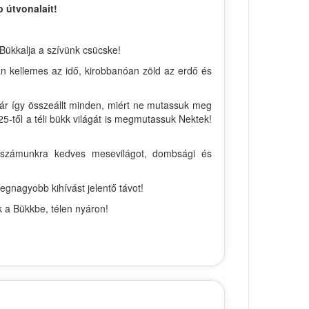
 útvonalait!
 Bükkalja a szívünk csücske!
án kellemes az idő, kirobbanóan zöld az erdő és
már így összeállt minden, miért ne mutassuk meg
5-től a téli bükk világát is megmutassuk Nektek!
 a számunkra kedves mesevilágot, dombsági és
egnagyobb kihívást jelentő távot!
k a Bükkbe, télen nyáron!