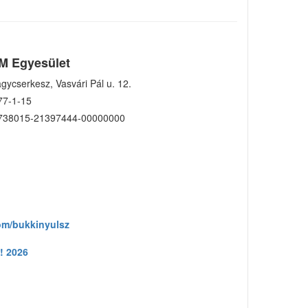
M Egyesület
gycserkesz, Vasvári Pál u. 12.
77-1-15
738015-21397444-00000000
om/bukkinyulsz
! 2026