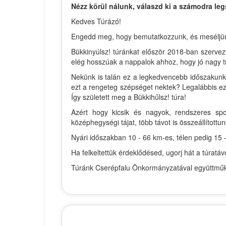
Nézz körül nálunk, válaszd ki a számodra leg
Kedves Túrázó!
Engedd meg, hogy bemutatkozzunk, és meséljünk ki
Bükkinyúlsz! túránkat először 2018-ban szervez
elég hosszúak a nappalok ahhoz, hogy jó nagy t
Nekünk is talán ez a legkedvencebb időszakunk 
ezt a rengeteg szépséget nektek? Legalábbis ezt
Így született meg a Bükkihűlsz! túra!
Azért hogy kicsik és nagyok, rendszeres spo
középhegységi tájat, több távot is összeállítottun
Nyári időszakban 10 - 66 km-es, télen pedig 15 -
Ha felkeltettük érdeklődésed, ugorj hát a túrat
Túránk Cserépfalu Önkormányzatával együttműkö