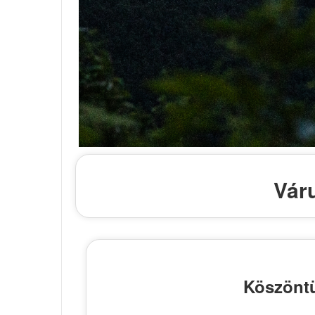
Vár
Köszöntü