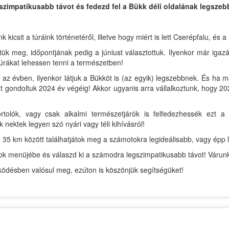
szimpatikusabb távot és fedezd fel a Bükk déli oldalának legszebb
csit a túráink történetéről, illetve hogy miért is lett Cserépfalu, és a
tük meg, időpontjának pedig a júniust választottuk. Ilyenkor már igaz
úrákat lehessen tenni a természetben!
az évben, ilyenkor látjuk a Bükköt is (az egyik) legszebbnek. És ha 
 gondoltuk 2024 év végéig! Akkor ugyanis arra vállalkoztunk, hogy 202
rtolók, vagy csak alkalmi természetjárók is felfedezhessék ezt
k nektek legyen szó nyári vagy téli kihívásról!
 35 km között találhatjátok meg a számotokra legideálisabb, vagy épp l
ávok menüjébe és válaszd ki a számodra legszimpatikusabb távot! Várun
désben valósul meg, ezúton is köszönjük segítségüket!