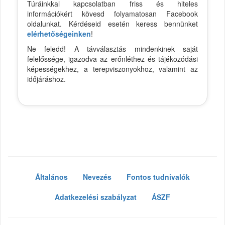
Túráinkkal kapcsolatban friss és hiteles
információkért kövesd folyamatosan Facebook
oldalunkat. Kérdéseid esetén keress bennünket
elérhetőségeinken
!
Ne feledd! A távválasztás mindenkinek saját
felelőssége, igazodva az erőnléthez és tájékozódási
képességekhez, a terepviszonyokhoz, valamint az
időjáráshoz.
Általános
Nevezés
Fontos tudnivalók
Adatkezelési szabályzat
ÁSZF