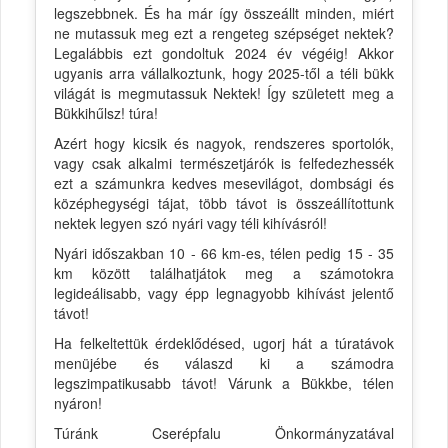
legszebbnek. És ha már így összeállt minden, miért
ne mutassuk meg ezt a rengeteg szépséget nektek?
Legalábbis ezt gondoltuk 2024 év végéig! Akkor
ugyanis arra vállalkoztunk, hogy 2025-től a téli bükk
világát is megmutassuk Nektek! Így született meg a
Bükkihűlsz! túra!
Azért hogy kicsik és nagyok, rendszeres sportolók,
vagy csak alkalmi természetjárók is felfedezhessék
ezt a számunkra kedves mesevilágot, dombsági és
középhegységi tájat, több távot is összeállítottunk
nektek legyen szó nyári vagy téli kihívásról!
Nyári időszakban 10 - 66 km-es, télen pedig 15 - 35
km között találhatjátok meg a számotokra
legideálisabb, vagy épp legnagyobb kihívást jelentő
távot!
Ha felkeltettük érdeklődésed, ugorj hát a túratávok
menüjébe és válaszd ki a számodra
legszimpatikusabb távot! Várunk a Bükkbe, télen
nyáron!
Túránk Cserépfalu Önkormányzatával