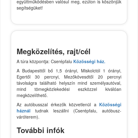
együttműködésben valósul meg, ezúton is köszönjük
segítségüket!
Megközelítés, rajt/cél
A túra központja: Cserépfalu
Közösségi ház.
A Budapesttől bő 1,5 órányi, Miskolctól 1 órányi,
Egertől 30 percnyi, Mezőkövesdtől 20 percnyi
távolságra található helyszín mind személyautóval,
mind tömegközlekedési eszközzel kiválóan
megközelíthető.
Az autóbusszal érkezők közvetlenül a
Közösségi
háznál
tudnak leszállni (Cserépfalu, autóbusz-
váróterem).
További infók