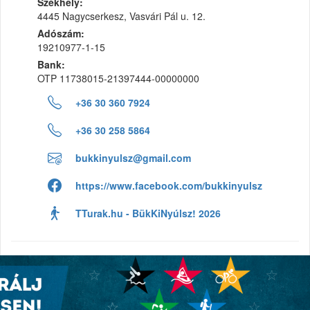
Székhely:
4445 Nagycserkesz, Vasvári Pál u. 12.
Adószám:
19210977-1-15
Bank:
OTP 11738015-21397444-00000000
+36 30 360 7924
+36 30 258 5864
bukkinyulsz@gmail.com
https://www.facebook.com/bukkinyulsz
TTurak.hu - BükKiNyúlsz! 2026