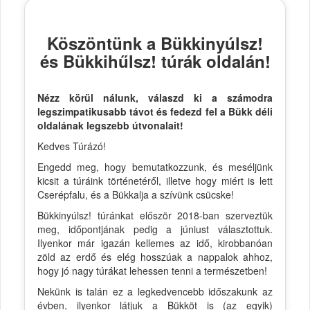
Köszöntünk a Bükkinyúlsz!
és Bükkihűlsz! túrák oldalán!
Nézz körül nálunk, válaszd ki a számodra
legszimpatikusabb távot és fedezd fel a Bükk déli
oldalának legszebb útvonalait!
Kedves Túrázó!
Engedd meg, hogy bemutatkozzunk, és meséljünk
kicsit a túráink történetéről, illetve hogy miért is lett
Cserépfalu, és a Bükkalja a szívünk csücske!
Bükkinyúlsz! túránkat először 2018-ban szerveztük
meg, időpontjának pedig a júniust választottuk.
Ilyenkor már igazán kellemes az idő, kirobbanóan
zöld az erdő és elég hosszúak a nappalok ahhoz,
hogy jó nagy túrákat lehessen tenni a természetben!
Nekünk is talán ez a legkedvencebb időszakunk az
évben, ilyenkor látjuk a Bükköt is (az egyik)