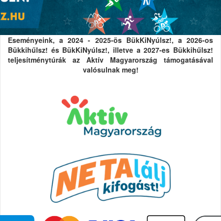
Eseményeink, a 2024 - 2025-ös BükKiNyúlsz!, a 2026-os
Bükkihűlsz! és BükKiNyúlsz!, illetve a 2027-es Bükkihűlsz!
teljesítménytúrák az Aktív Magyarország támogatásával
valósulnak meg!