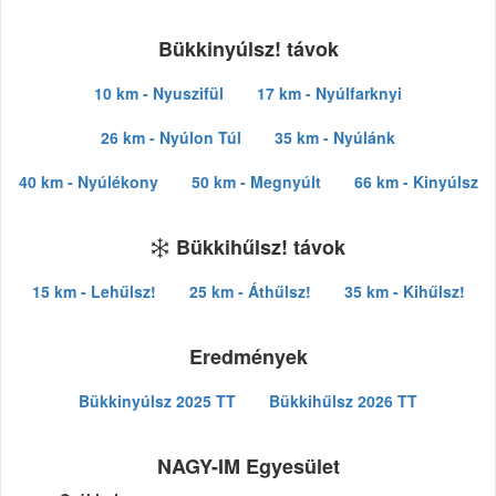
Bükkinyúlsz! távok
10 km - Nyuszifül
17 km - Nyúlfarknyi
26 km - Nyúlon Túl
35 km - Nyúlánk
40 km - Nyúlékony
50 km - Megnyúlt
66 km - Kinyúlsz
Bükkihűlsz! távok
15 km - Lehűlsz!
25 km - Áthűlsz!
35 km - Kihűlsz!
Eredmények
Bükkinyúlsz 2025 TT
Bükkihűlsz 2026 TT
NAGY-IM Egyesület