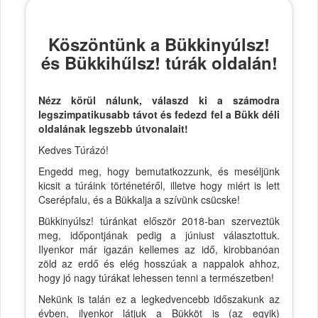
Köszöntünk a Bükkinyúlsz!
és Bükkihűlsz! túrák oldalán!
Nézz körül nálunk, válaszd ki a számodra
legszimpatikusabb távot és fedezd fel a Bükk déli
oldalának legszebb útvonalait!
Kedves Túrázó!
Engedd meg, hogy bemutatkozzunk, és meséljünk
kicsit a túráink történetéről, illetve hogy miért is lett
Cserépfalu, és a Bükkalja a szívünk csücske!
Bükkinyúlsz! túránkat először 2018-ban szerveztük
meg, időpontjának pedig a júniust választottuk.
Ilyenkor már igazán kellemes az idő, kirobbanóan
zöld az erdő és elég hosszúak a nappalok ahhoz,
hogy jó nagy túrákat lehessen tenni a természetben!
Nekünk is talán ez a legkedvencebb időszakunk az
évben, ilyenkor látjuk a Bükköt is (az egyik)