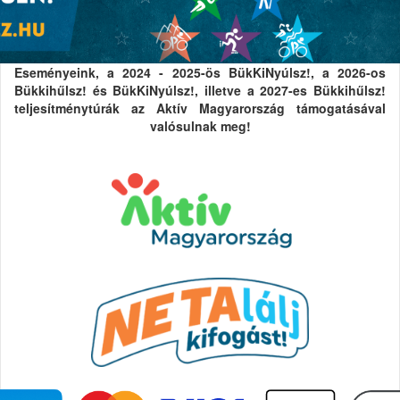
Eseményeink, a 2024 - 2025-ös BükKiNyúlsz!, a 2026-os
Bükkihűlsz! és BükKiNyúlsz!, illetve a 2027-es Bükkihűlsz!
teljesítménytúrák az Aktív Magyarország támogatásával
valósulnak meg!