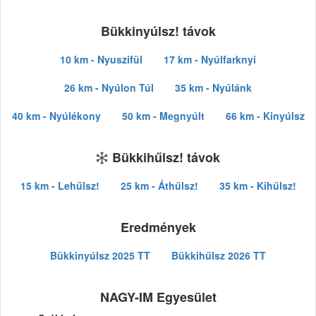
Bükkinyúlsz! távok
10 km - Nyuszifül
17 km - Nyúlfarknyi
26 km - Nyúlon Túl
35 km - Nyúlánk
40 km - Nyúlékony
50 km - Megnyúlt
66 km - Kinyúlsz
Bükkihűlsz! távok
15 km - Lehűlsz!
25 km - Áthűlsz!
35 km - Kihűlsz!
Eredmények
Bükkinyúlsz 2025 TT
Bükkihűlsz 2026 TT
NAGY-IM Egyesület