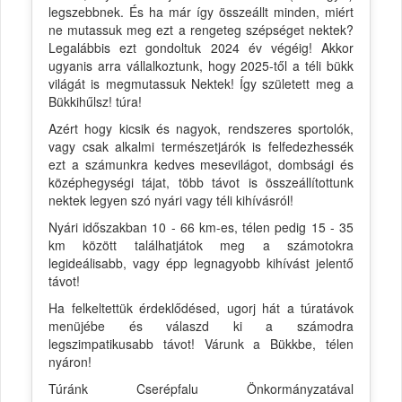
legszebbnek. És ha már így összeállt minden, miért
ne mutassuk meg ezt a rengeteg szépséget nektek?
Legalábbis ezt gondoltuk 2024 év végéig! Akkor
ugyanis arra vállalkoztunk, hogy 2025-től a téli bükk
világát is megmutassuk Nektek! Így született meg a
Bükkihűlsz! túra!
Azért hogy kicsik és nagyok, rendszeres sportolók,
vagy csak alkalmi természetjárók is felfedezhessék
ezt a számunkra kedves mesevilágot, dombsági és
középhegységi tájat, több távot is összeállítottunk
nektek legyen szó nyári vagy téli kihívásról!
Nyári időszakban 10 - 66 km-es, télen pedig 15 - 35
km között találhatjátok meg a számotokra
legideálisabb, vagy épp legnagyobb kihívást jelentő
távot!
Ha felkeltettük érdeklődésed, ugorj hát a túratávok
menüjébe és válaszd ki a számodra
legszimpatikusabb távot! Várunk a Bükkbe, télen
nyáron!
Túránk Cserépfalu Önkormányzatával