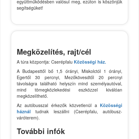
együttműködésben valósul meg, ezúton is köszönjük
segítségüket!
Megközelítés, rajt/cél
A túra központja: Cserépfalu
Közösségi ház.
A Budapesttől bő 1,5 órányi, Miskolctól 1 órányi,
Egertől 30 percnyi, Mezőkövesdtől 20 percnyi
távolságra található helyszín mind személyautóval,
mind tömegközlekedési eszközzel kiválóan
megközelíthető.
Az autóbusszal érkezők közvetlenül a
Közösségi
háznál
tudnak leszállni (Cserépfalu, autóbusz-
váróterem).
További infók