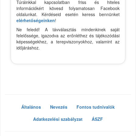
Túráinkkal kapcsolatban friss és hiteles
információkért kövesd folyamatosan Facebook
oldalunkat. Kérdéseid esetén keress bennünket
elérhetőségeinken
!
Ne feledd! A távválasztás mindenkinek saját
felelőssége, igazodva az erőnléthez és tájékozódási
képességekhez, a terepviszonyokhoz, valamint az
időjáráshoz.
Általános
Nevezés
Fontos tudnivalók
Adatkezelési szabályzat
ÁSZF