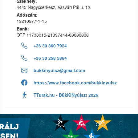
Székhely:
4445 Nagycserkesz, Vasvári Pál u. 12.
Adószám:
19210977-1-15
Bank:
OTP 11738015-21397444-00000000
+36 30 360 7924
+36 30 258 5864
bukkinyulsz@gmail.com
https://www.facebook.com/bukkinyulsz
TTurak.hu - BükKiNyúlsz! 2026