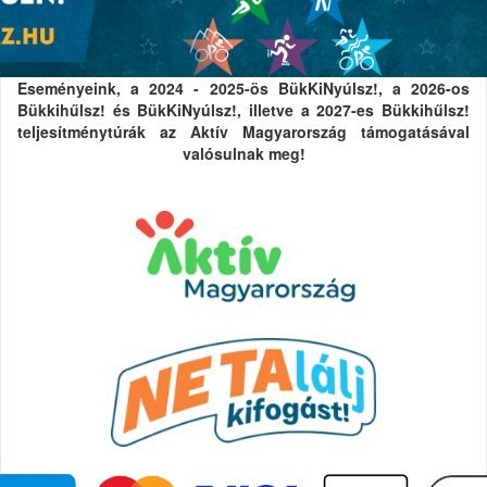
Eseményeink, a 2024 - 2025-ös BükKiNyúlsz!, a 2026-os
Bükkihűlsz! és BükKiNyúlsz!, illetve a 2027-es Bükkihűlsz!
teljesítménytúrák az Aktív Magyarország támogatásával
valósulnak meg!