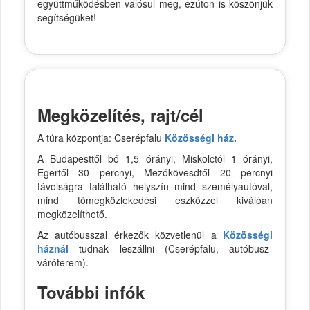
együttműködésben valósul meg, ezúton is köszönjük
segítségüket!
Megközelítés, rajt/cél
A túra központja: Cserépfalu
Közösségi ház.
A Budapesttől bő 1,5 órányi, Miskolctól 1 órányi,
Egertől 30 percnyi, Mezőkövesdtől 20 percnyi
távolságra található helyszín mind személyautóval,
mind tömegközlekedési eszközzel kiválóan
megközelíthető.
Az autóbusszal érkezők közvetlenül a
Közösségi
háznál
tudnak leszállni (Cserépfalu, autóbusz-
váróterem).
További infók