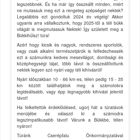
legszebbnek. És ha már így összeállt minden, miért
ne mutassuk meg ezt a rengeteg szépséget nektek?
Legalábbis ezt gondoltuk 2024 év végéig! Akkor
ugyanis arra vállalkoztunk, hogy 2025-től a téli bükk
világát is megmutassuk Nektek! Így született meg a
Bükkihűlsz! túra!
Azért hogy kicsik és nagyok, rendszeres sportolók,
vagy csak alkalmi természetjárók is felfedezhessék
ezt a számunkra kedves mesevilágot, dombsági és
középhegységi tájat, több távot is összeállítottunk
nektek legyen szó nyári vagy téli kihívásról!
Nyári időszakban 10 - 66 km-es, télen pedig 15 - 35
km között találhatjátok meg a számotokra
legideálisabb, vagy épp legnagyobb kihívást jelentő
távot!
Ha felkeltettük érdeklődésed, ugorj hát a túratávok
menüjébe és válaszd ki a számodra
legszimpatikusabb távot! Várunk a Bükkbe, télen
nyáron!
Túránk Cserépfalu Önkormányzatával