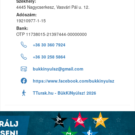
Székhely:
4445 Nagycserkesz, Vasvári Pál u. 12.
Adószám:
19210977-1-15
Bank:
OTP 11738015-21397444-00000000
+36 30 360 7924
+36 30 258 5864
bukkinyulsz@gmail.com
https://www.facebook.com/bukkinyulsz
TTurak.hu - BükKiNyúlsz! 2026