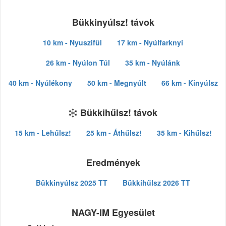
Bükkinyúlsz! távok
10 km - Nyuszifül
17 km - Nyúlfarknyi
26 km - Nyúlon Túl
35 km - Nyúlánk
40 km - Nyúlékony
50 km - Megnyúlt
66 km - Kinyúlsz
Bükkihűlsz! távok
15 km - Lehűlsz!
25 km - Áthűlsz!
35 km - Kihűlsz!
Eredmények
Bükkinyúlsz 2025 TT
Bükkihűlsz 2026 TT
NAGY-IM Egyesület