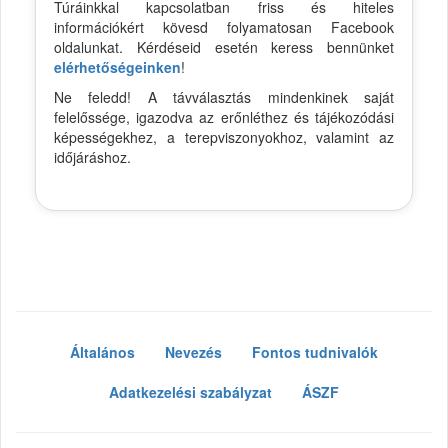
Túráinkkal kapcsolatban friss és hiteles
információkért kövesd folyamatosan Facebook
oldalunkat. Kérdéseid esetén keress bennünket
elérhetőségeinken
!
Ne feledd! A távválasztás mindenkinek saját
felelőssége, igazodva az erőnléthez és tájékozódási
képességekhez, a terepviszonyokhoz, valamint az
időjáráshoz.
Általános
Nevezés
Fontos tudnivalók
Adatkezelési szabályzat
ÁSZF