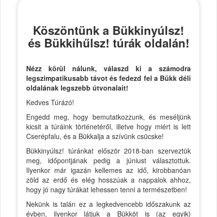
Köszöntünk a Bükkinyúlsz!
és Bükkihűlsz! túrák oldalán!
Nézz körül nálunk, válaszd ki a számodra
legszimpatikusabb távot és fedezd fel a Bükk déli
oldalának legszebb útvonalait!
Kedves Túrázó!
Engedd meg, hogy bemutatkozzunk, és meséljünk
kicsit a túráink történetéről, illetve hogy miért is lett
Cserépfalu, és a Bükkalja a szívünk csücske!
Bükkinyúlsz! túránkat először 2018-ban szerveztük
meg, időpontjának pedig a júniust választottuk.
Ilyenkor már igazán kellemes az idő, kirobbanóan
zöld az erdő és elég hosszúak a nappalok ahhoz,
hogy jó nagy túrákat lehessen tenni a természetben!
Nekünk is talán ez a legkedvencebb időszakunk az
évben, ilyenkor látjuk a Bükköt is (az egyik)