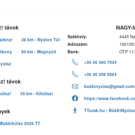
! távok
NAGY-I
Székhely:
4445 Na
arknyi
26 km - Nyúlon Túl
Adószám:
192109
lékony
50 km - Megnyúlt
Bank:
OTP 11
+36 30 360 7924
nyúlsz
+36 30 258 5864
z! távok
bukkinyulsz@gmail.com
hűlsz!
35 km - Kihűlsz!
https://www.facebook.c
nyek
TTurak.hu - BükKiNyúlsz
Bükkihűlsz 2026 TT