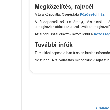
Megközelítés, rajt/cél
A túra központja: Cserépfalu
Közösségi ház.
A Budapesttől bő 1,5 órányi, Miskolctól 1 ó
tömegközlekedési eszközzel kiválóan megközelí
Az autóbusszal érkezők közvetlenül a
Közösség
További infók
Túráinkkal kapcsolatban friss és hiteles infor
Ne feledd! A távválasztás mindenkinek saját fel
Általáno