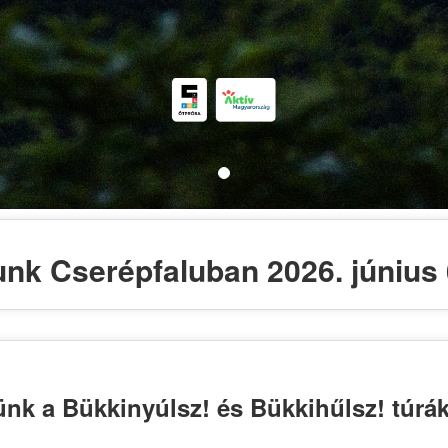
unk Cserépfaluban 2026. június 
nk a Bükkinyúlsz! és Bükkihűlsz! túrák