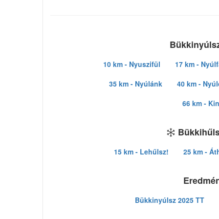
Bükkinyúlsz
10 km - Nyuszifül
17 km - Nyúlf
35 km - Nyúlánk
40 km - Nyú
66 km - Ki
Bükkihűls
15 km - Lehűlsz!
25 km - Át
Eredmé
Bükkinyúlsz 2025 TT