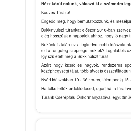
Nézz körül nálunk, válaszd ki a számodra leg
Kedves Túrázó!
Engedd meg, hogy bemutatkozzunk, és meséljünk ki
Bükkinyúlsz! túránkat először 2018-ban szervez
elég hosszúak a nappalok ahhoz, hogy jó nagy t
Nekünk is talán ez a legkedvencebb időszakunk 
ezt a rengeteg szépséget nektek? Legalábbis ezt
Így született meg a Bükkihűlsz! túra!
Azért hogy kicsik és nagyok, rendszeres spo
középhegységi tájat, több távot is összeállítottun
Nyári időszakban 10 - 66 km-es, télen pedig 15 -
Ha felkeltettük érdeklődésed, ugorj hát a túrat
Túránk Cserépfalu Önkormányzatával együttműkö