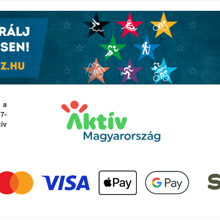
 a
27-
ív