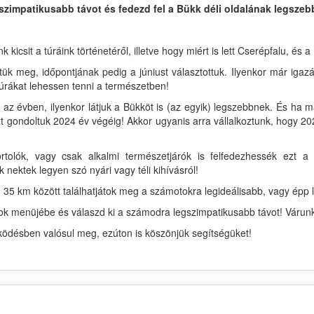
szimpatikusabb távot és fedezd fel a Bükk déli oldalának legszebb
csit a túráink történetéről, illetve hogy miért is lett Cserépfalu, és a
tük meg, időpontjának pedig a júniust választottuk. Ilyenkor már igaz
úrákat lehessen tenni a természetben!
az évben, ilyenkor látjuk a Bükköt is (az egyik) legszebbnek. És ha 
 gondoltuk 2024 év végéig! Akkor ugyanis arra vállalkoztunk, hogy 202
rtolók, vagy csak alkalmi természetjárók is felfedezhessék ezt
k nektek legyen szó nyári vagy téli kihívásról!
 35 km között találhatjátok meg a számotokra legideálisabb, vagy épp l
ávok menüjébe és válaszd ki a számodra legszimpatikusabb távot! Várun
désben valósul meg, ezúton is köszönjük segítségüket!