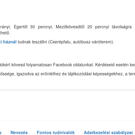
rányi, Egertől 30 percnyi, Mezőkövesdtől 20 percnyi távolságra 
thető.
i háznál
tudnak leszállni (Cserépfalu, autóbusz-váróterem).
mációkért kövesd folyamatosan Facebook oldalunkat. Kérdéseid esetén 
előssége, igazodva az erőnléthez és tájékozódási képességekhez, a ter
s
Nevezés
Fontos tudnivalók
Adatkezelési szabályzat