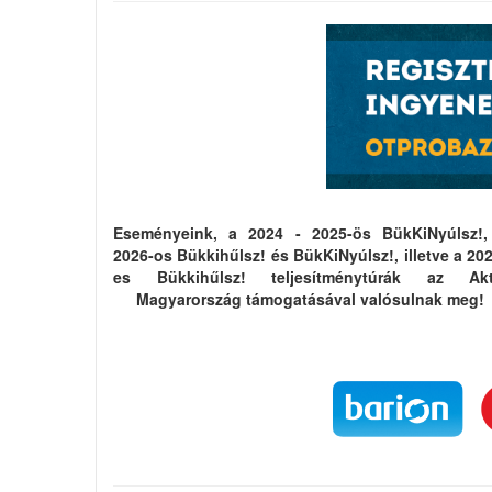
Eseményeink, a 2024 - 2025-ös BükKiNyúlsz!,
2026-os Bükkihűlsz! és BükKiNyúlsz!, illetve a 20
es Bükkihűlsz! teljesítménytúrák az Akt
Magyarország támogatásával valósulnak meg!