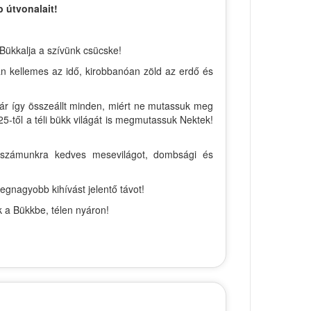
 útvonalait!
 Bükkalja a szívünk csücske!
án kellemes az idő, kirobbanóan zöld az erdő és
már így összeállt minden, miért ne mutassuk meg
5-től a téli bükk világát is megmutassuk Nektek!
 a számunkra kedves mesevilágot, dombsági és
egnagyobb kihívást jelentő távot!
k a Bükkbe, télen nyáron!