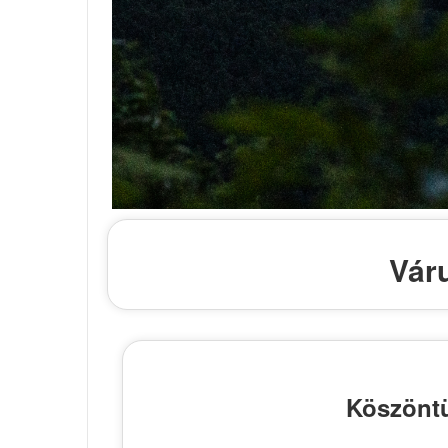
Vár
Köszöntü