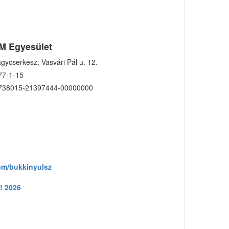
M Egyesület
gycserkesz, Vasvári Pál u. 12.
77-1-15
738015-21397444-00000000
om/bukkinyulsz
! 2026