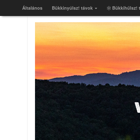
Általános
Bükkinyúlsz! távok
Bükkihűlsz! 