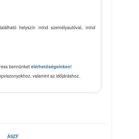
található helyszín mind személyautóval, mind
keress bennünket
elérhetőségeinken
!
epviszonyokhoz, valamint az időjáráshoz.
ÁSZF