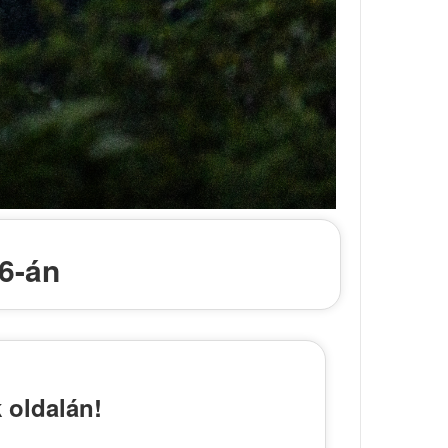
6-án
 oldalán!