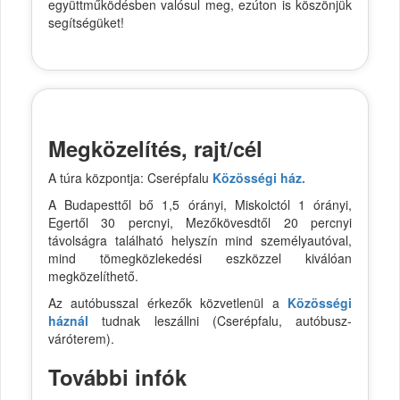
együttműködésben valósul meg, ezúton is köszönjük
segítségüket!
Megközelítés, rajt/cél
A túra központja: Cserépfalu
Közösségi ház.
A Budapesttől bő 1,5 órányi, Miskolctól 1 órányi,
Egertől 30 percnyi, Mezőkövesdtől 20 percnyi
távolságra található helyszín mind személyautóval,
mind tömegközlekedési eszközzel kiválóan
megközelíthető.
Az autóbusszal érkezők közvetlenül a
Közösségi
háznál
tudnak leszállni (Cserépfalu, autóbusz-
váróterem).
További infók