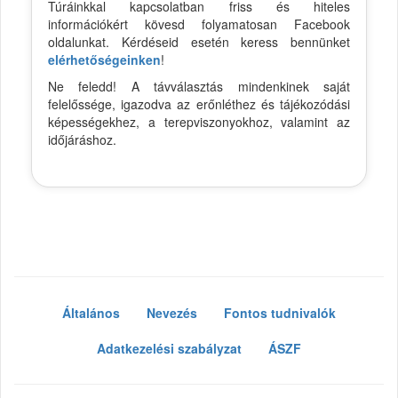
Túráinkkal kapcsolatban friss és hiteles
információkért kövesd folyamatosan Facebook
oldalunkat. Kérdéseid esetén keress bennünket
elérhetőségeinken
!
Ne feledd! A távválasztás mindenkinek saját
felelőssége, igazodva az erőnléthez és tájékozódási
képességekhez, a terepviszonyokhoz, valamint az
időjáráshoz.
Általános
Nevezés
Fontos tudnivalók
Adatkezelési szabályzat
ÁSZF