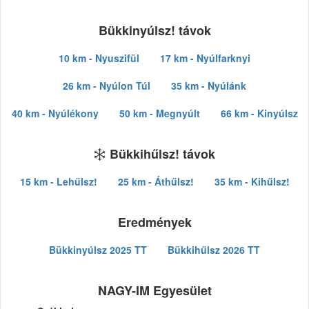
Bükkinyúlsz! távok
10 km - Nyuszifül
17 km - Nyúlfarknyi
26 km - Nyúlon Túl
35 km - Nyúlánk
40 km - Nyúlékony
50 km - Megnyúlt
66 km - Kinyúlsz
Bükkihűlsz! távok
15 km - Lehűlsz!
25 km - Áthűlsz!
35 km - Kihűlsz!
Eredmények
Bükkinyúlsz 2025 TT
Bükkihűlsz 2026 TT
NAGY-IM Egyesület