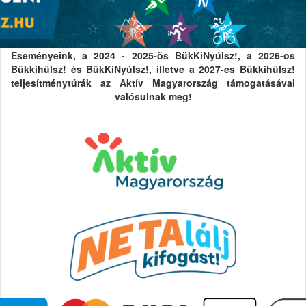
Eseményeink, a 2024 - 2025-ös BükKiNyúlsz!, a 2026-os
Bükkihűlsz! és BükKiNyúlsz!, illetve a 2027-es Bükkihűlsz!
teljesítménytúrák az Aktív Magyarország támogatásával
valósulnak meg!