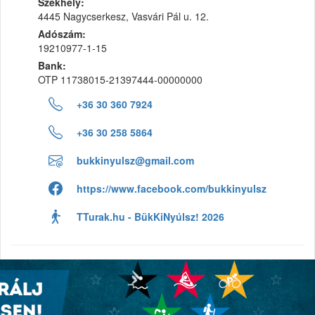
Székhely:
4445 Nagycserkesz, Vasvári Pál u. 12.
Adószám:
19210977-1-15
Bank:
OTP 11738015-21397444-00000000
+36 30 360 7924
+36 30 258 5864
bukkinyulsz@gmail.com
https://www.facebook.com/bukkinyulsz
TTurak.hu - BükKiNyúlsz! 2026