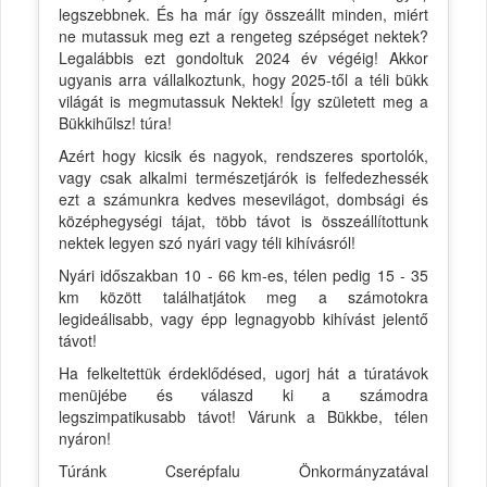
legszebbnek. És ha már így összeállt minden, miért
ne mutassuk meg ezt a rengeteg szépséget nektek?
Legalábbis ezt gondoltuk 2024 év végéig! Akkor
ugyanis arra vállalkoztunk, hogy 2025-től a téli bükk
világát is megmutassuk Nektek! Így született meg a
Bükkihűlsz! túra!
Azért hogy kicsik és nagyok, rendszeres sportolók,
vagy csak alkalmi természetjárók is felfedezhessék
ezt a számunkra kedves mesevilágot, dombsági és
középhegységi tájat, több távot is összeállítottunk
nektek legyen szó nyári vagy téli kihívásról!
Nyári időszakban 10 - 66 km-es, télen pedig 15 - 35
km között találhatjátok meg a számotokra
legideálisabb, vagy épp legnagyobb kihívást jelentő
távot!
Ha felkeltettük érdeklődésed, ugorj hát a túratávok
menüjébe és válaszd ki a számodra
legszimpatikusabb távot! Várunk a Bükkbe, télen
nyáron!
Túránk Cserépfalu Önkormányzatával