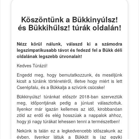
Köszöntünk a Bükkinyúlsz!
és Bükkihűlsz! túrák oldalán!
Nézz körül nálunk, válaszd ki a számodra
legszimpatikusabb távot és fedezd fel a Bükk déli
oldalának legszebb útvonalait!
Kedves Túrázó!
Engedd meg, hogy bemutatkozzunk, és meséljünk
kicsit a túráink történetéről, illetve hogy miért is lett
Cserépfalu, és a Bükkalja a szívünk csücske!
Bükkinyúlsz! túránkat először 2018-ban szerveztük
meg, időpontjának pedig a júniust választottuk.
Ilyenkor már igazán kellemes az idő, kirobbanóan
zöld az erdő és elég hosszúak a nappalok ahhoz,
hogy jó nagy túrákat lehessen tenni a természetben!
Nekünk is talán ez a legkedvencebb időszakunk az
évben, ilyenkor látjuk a Bükköt is (az egyik)