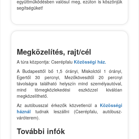
együttműködésben valósul meg, ezúton is köszönjük
segítségüket!
Megközelítés, rajt/cél
A túra központja: Cserépfalu
Közösségi ház.
A Budapesttől bő 1,5 órányi, Miskolctól 1 órányi,
Egertől 30 percnyi, Mezőkövesdtől 20 percnyi
távolságra található helyszín mind személyautóval,
mind tömegközlekedési eszközzel kiválóan
megközelíthető.
Az autóbusszal érkezők közvetlenül a
Közösségi
háznál
tudnak leszállni (Cserépfalu, autóbusz-
váróterem).
További infók