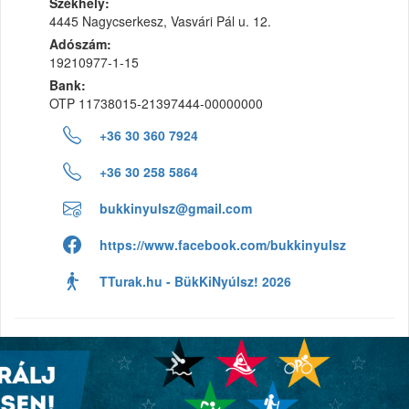
Székhely:
4445 Nagycserkesz, Vasvári Pál u. 12.
Adószám:
19210977-1-15
Bank:
OTP 11738015-21397444-00000000
+36 30 360 7924
+36 30 258 5864
bukkinyulsz@gmail.com
https://www.facebook.com/bukkinyulsz
TTurak.hu - BükKiNyúlsz! 2026