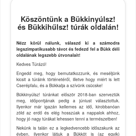
Köszöntünk a Bükkinyúlsz!
és Bükkihűlsz! túrák oldalán!
Nézz körül nálunk, válaszd ki a számodra
legszimpatikusabb távot és fedezd fel a Bükk déli
oldalának legszebb útvonalait!
Kedves Túrázó!
Engedd meg, hogy bemutatkozzunk, és meséljünk
kicsit a túráink történetéről, illetve hogy miért is lett
Cserépfalu, és a Bükkalja a szívünk csücske!
Bükkinyúlsz! túránkat először 2018-ban szerveztük
meg, időpontjának pedig a júniust választottuk.
Ilyenkor már igazán kellemes az idő, kirobbanóan
zöld az erdő és elég hosszúak a nappalok ahhoz,
hogy jó nagy túrákat lehessen tenni a természetben!
Nekünk is talán ez a legkedvencebb időszakunk az
évben, ilyenkor látjuk a Bükköt is (az egyik)