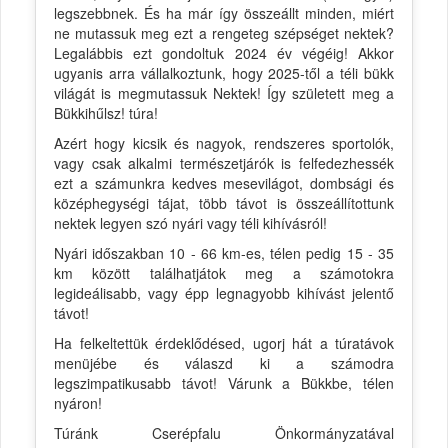
legszebbnek. És ha már így összeállt minden, miért
ne mutassuk meg ezt a rengeteg szépséget nektek?
Legalábbis ezt gondoltuk 2024 év végéig! Akkor
ugyanis arra vállalkoztunk, hogy 2025-től a téli bükk
világát is megmutassuk Nektek! Így született meg a
Bükkihűlsz! túra!
Azért hogy kicsik és nagyok, rendszeres sportolók,
vagy csak alkalmi természetjárók is felfedezhessék
ezt a számunkra kedves mesevilágot, dombsági és
középhegységi tájat, több távot is összeállítottunk
nektek legyen szó nyári vagy téli kihívásról!
Nyári időszakban 10 - 66 km-es, télen pedig 15 - 35
km között találhatjátok meg a számotokra
legideálisabb, vagy épp legnagyobb kihívást jelentő
távot!
Ha felkeltettük érdeklődésed, ugorj hát a túratávok
menüjébe és válaszd ki a számodra
legszimpatikusabb távot! Várunk a Bükkbe, télen
nyáron!
Túránk Cserépfalu Önkormányzatával