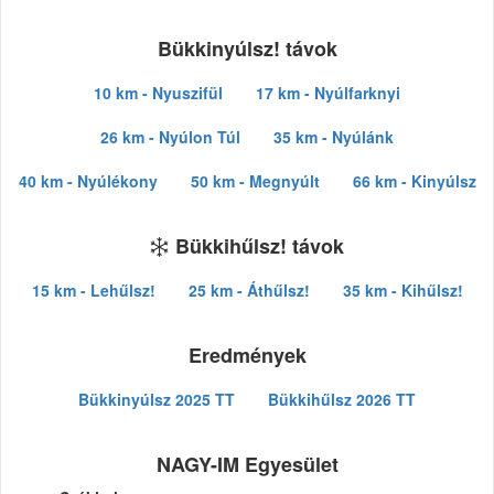
Bükkinyúlsz! távok
10 km - Nyuszifül
17 km - Nyúlfarknyi
26 km - Nyúlon Túl
35 km - Nyúlánk
40 km - Nyúlékony
50 km - Megnyúlt
66 km - Kinyúlsz
Bükkihűlsz! távok
15 km - Lehűlsz!
25 km - Áthűlsz!
35 km - Kihűlsz!
Eredmények
Bükkinyúlsz 2025 TT
Bükkihűlsz 2026 TT
NAGY-IM Egyesület