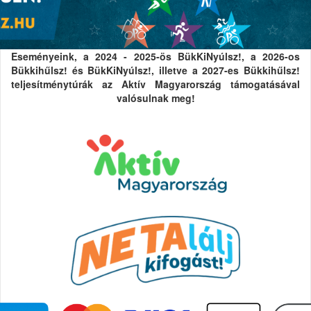
Eseményeink, a 2024 - 2025-ös BükKiNyúlsz!, a 2026-os
Bükkihűlsz! és BükKiNyúlsz!, illetve a 2027-es Bükkihűlsz!
teljesítménytúrák az Aktív Magyarország támogatásával
valósulnak meg!