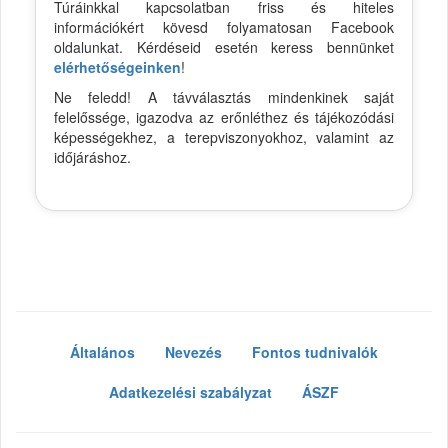
Túráinkkal kapcsolatban friss és hiteles
információkért kövesd folyamatosan Facebook
oldalunkat. Kérdéseid esetén keress bennünket
elérhetőségeinken
!
Ne feledd! A távválasztás mindenkinek saját
felelőssége, igazodva az erőnléthez és tájékozódási
képességekhez, a terepviszonyokhoz, valamint az
időjáráshoz.
Általános
Nevezés
Fontos tudnivalók
Adatkezelési szabályzat
ÁSZF