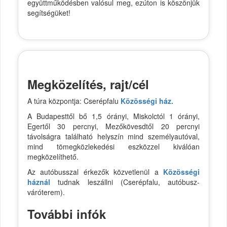
együttműködésben valósul meg, ezúton is köszönjük
segítségüket!
Megközelítés, rajt/cél
A túra központja: Cserépfalu
Közösségi ház.
A Budapesttől bő 1,5 órányi, Miskolctól 1 órányi,
Egertől 30 percnyi, Mezőkövesdtől 20 percnyi
távolságra található helyszín mind személyautóval,
mind tömegközlekedési eszközzel kiválóan
megközelíthető.
Az autóbusszal érkezők közvetlenül a
Közösségi
háznál
tudnak leszállni (Cserépfalu, autóbusz-
váróterem).
További infók