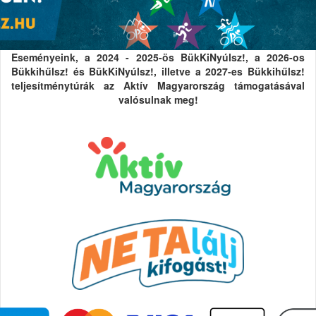
Eseményeink, a 2024 - 2025-ös BükKiNyúlsz!, a 2026-os
Bükkihűlsz! és BükKiNyúlsz!, illetve a 2027-es Bükkihűlsz!
teljesítménytúrák az Aktív Magyarország támogatásával
valósulnak meg!