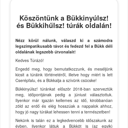
Köszöntünk a Bükkinyúlsz!
és Bükkihűlsz! túrák oldalán!
Nézz körül nálunk, válaszd ki a számodra
legszimpatikusabb távot és fedezd fel a Bükk déli
oldalának legszebb útvonalait!
Kedves Túrázó!
Engedd meg, hogy bemutatkozzunk, és meséljünk
kicsit a túráink történetéről, illetve hogy miért is lett
Cserépfalu, és a Bükkalja a szívünk csücske!
Bükkinyúlsz! túránkat először 2018-ban szerveztük
meg, időpontjának pedig a júniust választottuk.
Ilyenkor már igazán kellemes az idő, kirobbanóan
zöld az erdő és elég hosszúak a nappalok ahhoz,
hogy jó nagy túrákat lehessen tenni a természetben!
Nekünk is talán ez a legkedvencebb időszakunk az
évben, ilyenkor látjuk a Bükköt is (az egyik)