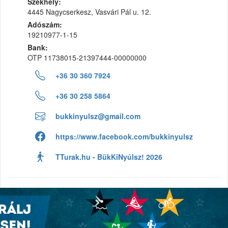
Székhely:
4445 Nagycserkesz, Vasvári Pál u. 12.
Adószám:
19210977-1-15
Bank:
OTP 11738015-21397444-00000000
+36 30 360 7924
+36 30 258 5864
bukkinyulsz@gmail.com
https://www.facebook.com/bukkinyulsz
TTurak.hu - BükKiNyúlsz! 2026