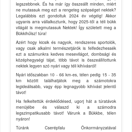
legszebbnek. És ha már így összeállt minden, miért
ne mutassuk meg ezt a rengeteg szépséget nektek?
Legalábbis ezt gondoltuk 2024 év végéig! Akkor
ugyanis arra vállalkoztunk, hogy 2025-től a téli bükk
világát is megmutassuk Nektek! Így született meg a
Bükkihűlsz! túra!
Azért hogy kicsik és nagyok, rendszeres sportolók,
vagy csak alkalmi természetjárók is felfedezhessék
ezt a számunkra kedves mesevilágot, dombsági és
középhegységi tájat, több távot is összeállítottunk
nektek legyen szó nyári vagy téli kihívásról!
Nyári időszakban 10 - 66 km-es, télen pedig 15 - 35
km között találhatjátok meg a számotokra
legideálisabb, vagy épp legnagyobb kihívást jelentő
távot!
Ha felkeltettük érdeklődésed, ugorj hát a túratávok
menüjébe és válaszd ki a számodra
legszimpatikusabb távot! Várunk a Bükkbe, télen
nyáron!
Túránk Cserépfalu Önkormányzatával