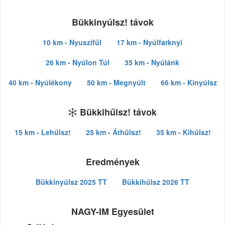
Bükkinyúlsz! távok
10 km - Nyuszifül
17 km - Nyúlfarknyi
26 km - Nyúlon Túl
35 km - Nyúlánk
40 km - Nyúlékony
50 km - Megnyúlt
66 km - Kinyúlsz
Bükkihűlsz! távok
15 km - Lehűlsz!
25 km - Áthűlsz!
35 km - Kihűlsz!
Eredmények
Bükkinyúlsz 2025 TT
Bükkihűlsz 2026 TT
NAGY-IM Egyesület