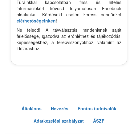
Túráinkkal kapcsolatban friss és hiteles
információkért kövesd folyamatosan Facebook
oldalunkat. Kérdéseid esetén keress bennünket
elérhetőségeinken
!
Ne feledd! A távválasztás mindenkinek saját
felelőssége, igazodva az erőnléthez és tájékozódási
képességekhez, a terepviszonyokhoz, valamint az
időjáráshoz.
Általános
Nevezés
Fontos tudnivalók
Adatkezelési szabályzat
ÁSZF