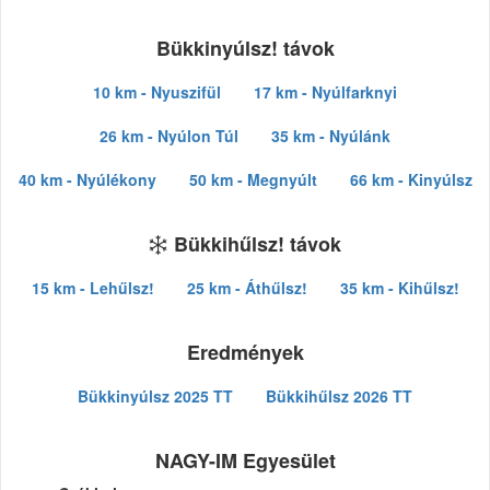
Bükkinyúlsz! távok
10 km - Nyuszifül
17 km - Nyúlfarknyi
26 km - Nyúlon Túl
35 km - Nyúlánk
40 km - Nyúlékony
50 km - Megnyúlt
66 km - Kinyúlsz
Bükkihűlsz! távok
15 km - Lehűlsz!
25 km - Áthűlsz!
35 km - Kihűlsz!
Eredmények
Bükkinyúlsz 2025 TT
Bükkihűlsz 2026 TT
NAGY-IM Egyesület