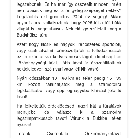
legszebbnek. És ha már így összeállt minden, miért
ne mutassuk meg ezt a rengeteg szépséget nektek?
Legalábbis ezt gondoltuk 2024 év végéig! Akkor
ugyanis arra vállalkoztunk, hogy 2025-től a téli bükk
világát is megmutassuk Nektek! Így született meg a
Bükkihűlsz! túra!
Azért hogy kicsik és nagyok, rendszeres sportolók,
vagy csak alkalmi természetjárók is felfedezhessék
ezt a számunkra kedves mesevilágot, dombsági és
középhegységi tájat, több távot is összeállítottunk
nektek legyen szó nyári vagy téli kihívásról!
Nyári időszakban 10 - 66 km-es, télen pedig 15 - 35
km között találhatjátok meg a számotokra
legideálisabb, vagy épp legnagyobb kihívást jelentő
távot!
Ha felkeltettük érdeklődésed, ugorj hát a túratávok
menüjébe és válaszd ki a számodra
legszimpatikusabb távot! Várunk a Bükkbe, télen
nyáron!
Túránk Cserépfalu Önkormányzatával