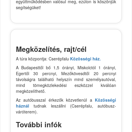
együttműködésben valósul meg, ezúton is köszönjük
segítségüket!
Megközelítés, rajt/cél
A túra központja: Cserépfalu
Közösségi ház.
A Budapesttől bő 1,5 órányi, Miskolctól 1 órányi,
Egertől 30 percnyi, Mezőkövesdtől 20 percnyi
távolságra található helyszín mind személyautóval,
mind tömegközlekedési eszközzel kiválóan
megközelíthető.
Az autóbusszal érkezők közvetlenül a
Közösségi
háznál
tudnak leszállni (Cserépfalu, autóbusz-
váróterem).
További infók