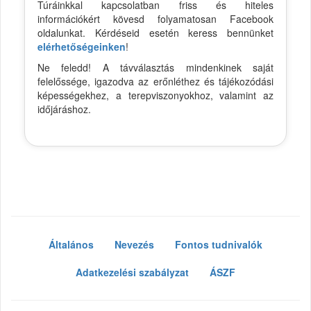
Túráinkkal kapcsolatban friss és hiteles
információkért kövesd folyamatosan Facebook
oldalunkat. Kérdéseid esetén keress bennünket
elérhetőségeinken
!
Ne feledd! A távválasztás mindenkinek saját
felelőssége, igazodva az erőnléthez és tájékozódási
képességekhez, a terepviszonyokhoz, valamint az
időjáráshoz.
Általános
Nevezés
Fontos tudnivalók
Adatkezelési szabályzat
ÁSZF