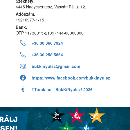
Székhely:
4445 Nagycserkesz, Vasvári Pál u. 12.
Adószám:
19210977-1-15
Bank:
OTP 11738015-21397444-00000000
+36 30 360 7924
+36 30 258 5864
bukkinyulsz@gmail.com
https://www.facebook.com/bukkinyulsz
TTurak.hu - BükKiNyúlsz! 2026