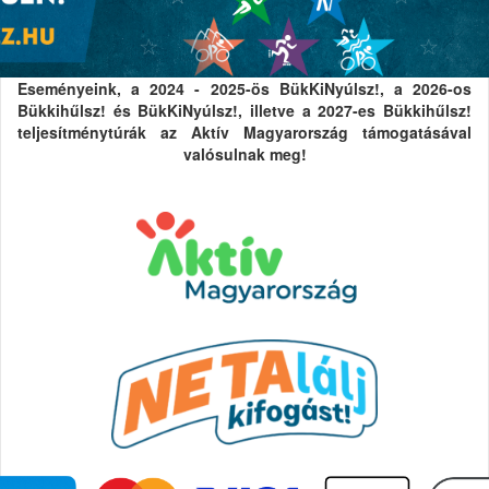
Eseményeink, a 2024 - 2025-ös BükKiNyúlsz!, a 2026-os
Bükkihűlsz! és BükKiNyúlsz!, illetve a 2027-es Bükkihűlsz!
teljesítménytúrák az Aktív Magyarország támogatásával
valósulnak meg!