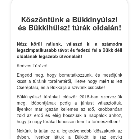
Köszöntünk a Bükkinyúlsz!
és Bükkihűlsz! túrák oldalán!
Nézz körül nálunk, válaszd ki a számodra
legszimpatikusabb távot és fedezd fel a Bükk déli
oldalának legszebb útvonalait!
Kedves Túrázó!
Engedd meg, hogy bemutatkozzunk, és meséljünk
kicsit a túráink történetéről, illetve hogy miért is lett
Cserépfalu, és a Bükkalja a szívünk csücske!
Bükkinyúlsz! túránkat először 2018-ban szerveztük
meg, időpontjának pedig a júniust választottuk.
Ilyenkor már igazán kellemes az idő, kirobbanóan
zöld az erdő és elég hosszúak a nappalok ahhoz,
hogy jó nagy túrákat lehessen tenni a természetben!
Nekünk is talán ez a legkedvencebb időszakunk az
évben, ilyenkor látjuk a Bükköt is (az egyik)