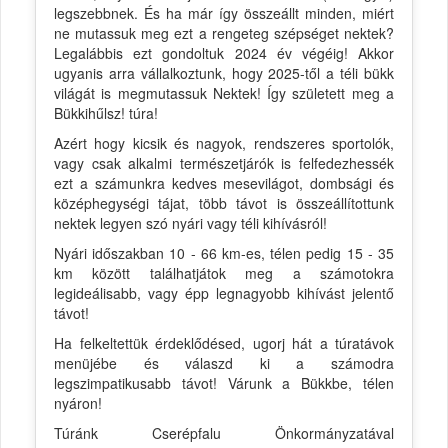
legszebbnek. És ha már így összeállt minden, miért
ne mutassuk meg ezt a rengeteg szépséget nektek?
Legalábbis ezt gondoltuk 2024 év végéig! Akkor
ugyanis arra vállalkoztunk, hogy 2025-től a téli bükk
világát is megmutassuk Nektek! Így született meg a
Bükkihűlsz! túra!
Azért hogy kicsik és nagyok, rendszeres sportolók,
vagy csak alkalmi természetjárók is felfedezhessék
ezt a számunkra kedves mesevilágot, dombsági és
középhegységi tájat, több távot is összeállítottunk
nektek legyen szó nyári vagy téli kihívásról!
Nyári időszakban 10 - 66 km-es, télen pedig 15 - 35
km között találhatjátok meg a számotokra
legideálisabb, vagy épp legnagyobb kihívást jelentő
távot!
Ha felkeltettük érdeklődésed, ugorj hát a túratávok
menüjébe és válaszd ki a számodra
legszimpatikusabb távot! Várunk a Bükkbe, télen
nyáron!
Túránk Cserépfalu Önkormányzatával