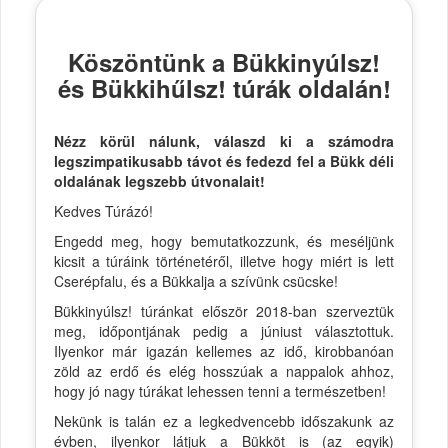
Köszöntünk a Bükkinyúlsz!
és Bükkihűlsz! túrák oldalán!
Nézz körül nálunk, válaszd ki a számodra
legszimpatikusabb távot és fedezd fel a Bükk déli
oldalának legszebb útvonalait!
Kedves Túrázó!
Engedd meg, hogy bemutatkozzunk, és meséljünk
kicsit a túráink történetéről, illetve hogy miért is lett
Cserépfalu, és a Bükkalja a szívünk csücske!
Bükkinyúlsz! túránkat először 2018-ban szerveztük
meg, időpontjának pedig a júniust választottuk.
Ilyenkor már igazán kellemes az idő, kirobbanóan
zöld az erdő és elég hosszúak a nappalok ahhoz,
hogy jó nagy túrákat lehessen tenni a természetben!
Nekünk is talán ez a legkedvencebb időszakunk az
évben, ilyenkor látjuk a Bükköt is (az egyik)