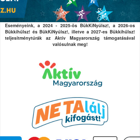
Eseményeink, a 2024 - 2025-ös BükKiNyúlsz!, a 2026-os
Bükkihűlsz! és BükKiNyúlsz!, illetve a 2027-es Bükkihűlsz!
teljesítménytúrák az Aktív Magyarország támogatásával
valósulnak meg!