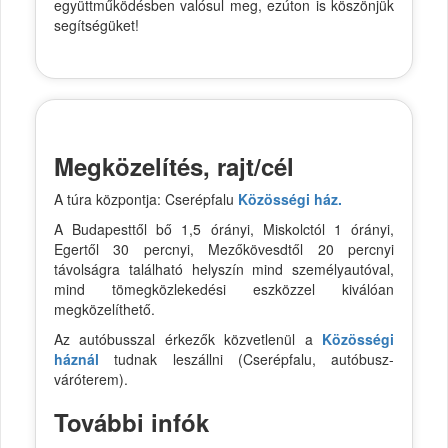
együttműködésben valósul meg, ezúton is köszönjük
segítségüket!
Megközelítés, rajt/cél
A túra központja: Cserépfalu
Közösségi ház.
A Budapesttől bő 1,5 órányi, Miskolctól 1 órányi,
Egertől 30 percnyi, Mezőkövesdtől 20 percnyi
távolságra található helyszín mind személyautóval,
mind tömegközlekedési eszközzel kiválóan
megközelíthető.
Az autóbusszal érkezők közvetlenül a
Közösségi
háznál
tudnak leszállni (Cserépfalu, autóbusz-
váróterem).
További infók