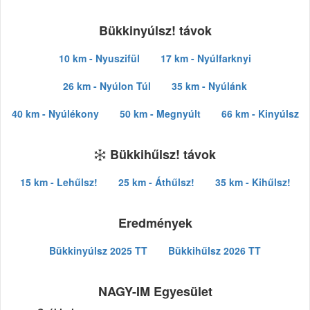
Bükkinyúlsz! távok
10 km - Nyuszifül
17 km - Nyúlfarknyi
26 km - Nyúlon Túl
35 km - Nyúlánk
40 km - Nyúlékony
50 km - Megnyúlt
66 km - Kinyúlsz
Bükkihűlsz! távok
15 km - Lehűlsz!
25 km - Áthűlsz!
35 km - Kihűlsz!
Eredmények
Bükkinyúlsz 2025 TT
Bükkihűlsz 2026 TT
NAGY-IM Egyesület