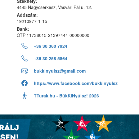
Székhely:
4445 Nagycserkesz, Vasvári Pál u. 12.
Adószám:
19210977-1-15
Bank:
OTP 11738015-21397444-00000000
+36 30 360 7924
+36 30 258 5864
bukkinyulsz@gmail.com
https://www.facebook.com/bukkinyulsz
TTurak.hu - BükKiNyúlsz! 2026