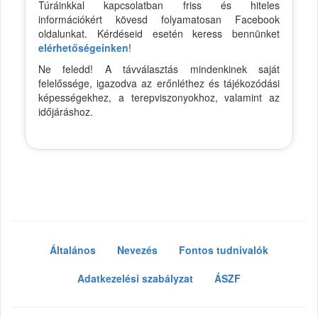
Túráinkkal kapcsolatban friss és hiteles
információkért kövesd folyamatosan Facebook
oldalunkat. Kérdéseid esetén keress bennünket
elérhetőségeinken
!
Ne feledd! A távválasztás mindenkinek saját
felelőssége, igazodva az erőnléthez és tájékozódási
képességekhez, a terepviszonyokhoz, valamint az
időjáráshoz.
Általános
Nevezés
Fontos tudnivalók
Adatkezelési szabályzat
ÁSZF