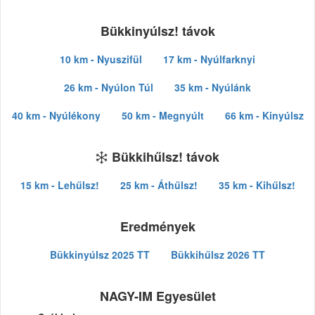
Bükkinyúlsz! távok
10 km - Nyuszifül
17 km - Nyúlfarknyi
26 km - Nyúlon Túl
35 km - Nyúlánk
40 km - Nyúlékony
50 km - Megnyúlt
66 km - Kinyúlsz
Bükkihűlsz! távok
15 km - Lehűlsz!
25 km - Áthűlsz!
35 km - Kihűlsz!
Eredmények
Bükkinyúlsz 2025 TT
Bükkihűlsz 2026 TT
NAGY-IM Egyesület