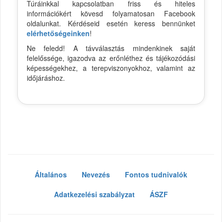
Túráinkkal kapcsolatban friss és hiteles
információkért kövesd folyamatosan Facebook
oldalunkat. Kérdéseid esetén keress bennünket
elérhetőségeinken
!
Ne feledd! A távválasztás mindenkinek saját
felelőssége, igazodva az erőnléthez és tájékozódási
képességekhez, a terepviszonyokhoz, valamint az
időjáráshoz.
Általános
Nevezés
Fontos tudnivalók
Adatkezelési szabályzat
ÁSZF