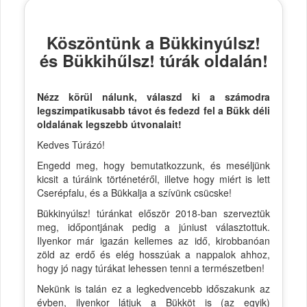
Köszöntünk a Bükkinyúlsz!
és Bükkihűlsz! túrák oldalán!
Nézz körül nálunk, válaszd ki a számodra
legszimpatikusabb távot és fedezd fel a Bükk déli
oldalának legszebb útvonalait!
Kedves Túrázó!
Engedd meg, hogy bemutatkozzunk, és meséljünk
kicsit a túráink történetéről, illetve hogy miért is lett
Cserépfalu, és a Bükkalja a szívünk csücske!
Bükkinyúlsz! túránkat először 2018-ban szerveztük
meg, időpontjának pedig a júniust választottuk.
Ilyenkor már igazán kellemes az idő, kirobbanóan
zöld az erdő és elég hosszúak a nappalok ahhoz,
hogy jó nagy túrákat lehessen tenni a természetben!
Nekünk is talán ez a legkedvencebb időszakunk az
évben, ilyenkor látjuk a Bükköt is (az egyik)