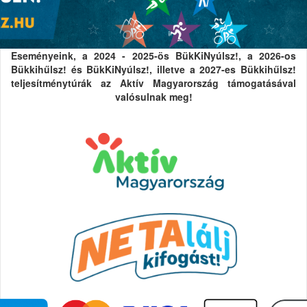
Eseményeink, a 2024 - 2025-ös BükKiNyúlsz!, a 2026-os
Bükkihűlsz! és BükKiNyúlsz!, illetve a 2027-es Bükkihűlsz!
teljesítménytúrák az Aktív Magyarország támogatásával
valósulnak meg!