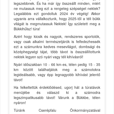
legszebbnek. És ha már így összeállt minden, miért
ne mutassuk meg ezt a rengeteg szépséget nektek?
Legalábbis ezt gondoltuk 2024 év végéig! Akkor
ugyanis arra vállalkoztunk, hogy 2025-től a téli bükk
világát is megmutassuk Nektek! Így született meg a
Bükkihűlsz! túra!
Azért hogy kicsik és nagyok, rendszeres sportolók,
vagy csak alkalmi természetjárók is felfedezhessék
ezt a számunkra kedves mesevilágot, dombsági és
középhegységi tájat, több távot is összeállítottunk
nektek legyen szó nyári vagy téli kihívásról!
Nyári időszakban 10 - 66 km-es, télen pedig 15 - 35
km között találhatjátok meg a számotokra
legideálisabb, vagy épp legnagyobb kihívást jelentő
távot!
Ha felkeltettük érdeklődésed, ugorj hát a túratávok
menüjébe és válaszd ki a számodra
legszimpatikusabb távot! Várunk a Bükkbe, télen
nyáron!
Túránk Cserépfalu Önkormányzatával