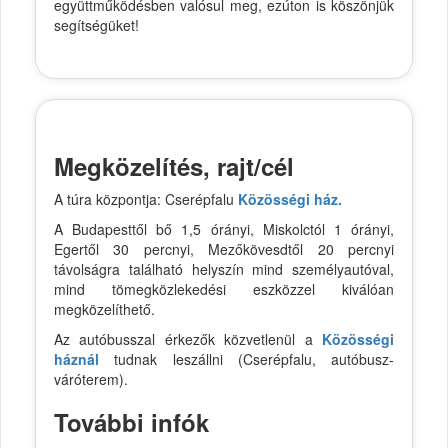
együttműködésben valósul meg, ezúton is köszönjük
segítségüket!
Megközelítés, rajt/cél
A túra központja: Cserépfalu
Közösségi ház.
A Budapesttől bő 1,5 órányi, Miskolctól 1 órányi,
Egertől 30 percnyi, Mezőkövesdtől 20 percnyi
távolságra található helyszín mind személyautóval,
mind tömegközlekedési eszközzel kiválóan
megközelíthető.
Az autóbusszal érkezők közvetlenül a
Közösségi
háznál
tudnak leszállni (Cserépfalu, autóbusz-
váróterem).
További infók