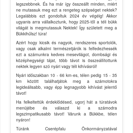
legszebbnek. És ha már így összeállt minden, miért
ne mutassuk meg ezt a rengeteg szépséget nektek?
Legalábbis ezt gondoltuk 2024 év végéig! Akkor
ugyanis arra vállalkoztunk, hogy 2025-től a téli bükk
világát is megmutassuk Nektek! Így született meg a
Bükkihűlsz! túra!
Azért hogy kicsik és nagyok, rendszeres sportolók,
vagy csak alkalmi természetjárók is felfedezhessék
ezt a számunkra kedves mesevilágot, dombsági és
középhegységi tájat, több távot is összeállítottunk
nektek legyen szó nyári vagy téli kihívásról!
Nyári időszakban 10 - 66 km-es, télen pedig 15 - 35
km között találhatjátok meg a számotokra
legideálisabb, vagy épp legnagyobb kihívást jelentő
távot!
Ha felkeltettük érdeklődésed, ugorj hát a túratávok
menüjébe és válaszd ki a számodra
legszimpatikusabb távot! Várunk a Bükkbe, télen
nyáron!
Túránk Cserépfalu Önkormányzatával