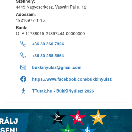
Székhely:
4445 Nagycserkesz, Vasvári Pál u. 12.
Adószám:
19210977-1-15
Bank:
OTP 11738015-21397444-00000000
+36 30 360 7924
+36 30 258 5864
bukkinyulsz@gmail.com
https://www.facebook.com/bukkinyulsz
TTurak.hu - BükKiNyúlsz! 2026