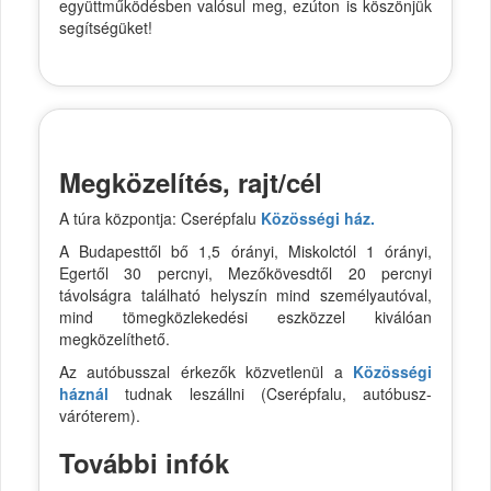
együttműködésben valósul meg, ezúton is köszönjük
segítségüket!
Megközelítés, rajt/cél
A túra központja: Cserépfalu
Közösségi ház.
A Budapesttől bő 1,5 órányi, Miskolctól 1 órányi,
Egertől 30 percnyi, Mezőkövesdtől 20 percnyi
távolságra található helyszín mind személyautóval,
mind tömegközlekedési eszközzel kiválóan
megközelíthető.
Az autóbusszal érkezők közvetlenül a
Közösségi
háznál
tudnak leszállni (Cserépfalu, autóbusz-
váróterem).
További infók