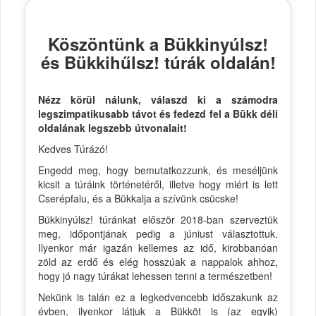
Köszöntünk a Bükkinyúlsz!
és Bükkihűlsz! túrák oldalán!
Nézz körül nálunk, válaszd ki a számodra
legszimpatikusabb távot és fedezd fel a Bükk déli
oldalának legszebb útvonalait!
Kedves Túrázó!
Engedd meg, hogy bemutatkozzunk, és meséljünk
kicsit a túráink történetéről, illetve hogy miért is lett
Cserépfalu, és a Bükkalja a szívünk csücske!
Bükkinyúlsz! túránkat először 2018-ban szerveztük
meg, időpontjának pedig a júniust választottuk.
Ilyenkor már igazán kellemes az idő, kirobbanóan
zöld az erdő és elég hosszúak a nappalok ahhoz,
hogy jó nagy túrákat lehessen tenni a természetben!
Nekünk is talán ez a legkedvencebb időszakunk az
évben, ilyenkor látjuk a Bükköt is (az egyik)