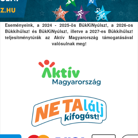
Eseményeink, a 2024 - 2025-ös BükKiNyúlsz!, a 2026-os
Bükkihűlsz! és BükKiNyúlsz!, illetve a 2027-es Bükkihűlsz!
teljesítménytúrák az Aktív Magyarország támogatásával
valósulnak meg!