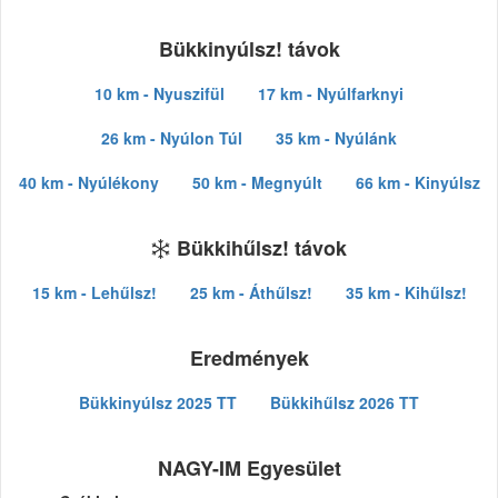
Bükkinyúlsz! távok
10 km - Nyuszifül
17 km - Nyúlfarknyi
26 km - Nyúlon Túl
35 km - Nyúlánk
40 km - Nyúlékony
50 km - Megnyúlt
66 km - Kinyúlsz
Bükkihűlsz! távok
15 km - Lehűlsz!
25 km - Áthűlsz!
35 km - Kihűlsz!
Eredmények
Bükkinyúlsz 2025 TT
Bükkihűlsz 2026 TT
NAGY-IM Egyesület