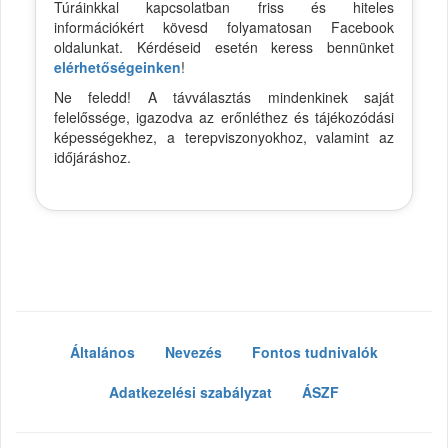
Túráinkkal kapcsolatban friss és hiteles
információkért kövesd folyamatosan Facebook
oldalunkat. Kérdéseid esetén keress bennünket
elérhetőségeinken
!
Ne feledd! A távválasztás mindenkinek saját
felelőssége, igazodva az erőnléthez és tájékozódási
képességekhez, a terepviszonyokhoz, valamint az
időjáráshoz.
Általános
Nevezés
Fontos tudnivalók
Adatkezelési szabályzat
ÁSZF