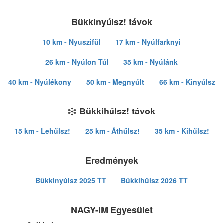
Bükkinyúlsz! távok
10 km - Nyuszifül
17 km - Nyúlfarknyi
26 km - Nyúlon Túl
35 km - Nyúlánk
40 km - Nyúlékony
50 km - Megnyúlt
66 km - Kinyúlsz
Bükkihűlsz! távok
15 km - Lehűlsz!
25 km - Áthűlsz!
35 km - Kihűlsz!
Eredmények
Bükkinyúlsz 2025 TT
Bükkihűlsz 2026 TT
NAGY-IM Egyesület