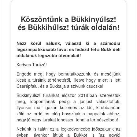
Köszöntünk a Bükkinyúlsz!
és Bükkihűlsz! túrák oldalán!
Nézz körül nálunk, válaszd ki a számodra
legszimpatikusabb távot és fedezd fel a Bükk déli
oldalának legszebb útvonalait!
Kedves Túrázó!
Engedd meg, hogy bemutatkozzunk, és meséljünk
kicsit a túráink történetéről, illetve hogy miért is lett
Cserépfalu, és a Bükkalja a szívünk csücske!
Bükkinyúlsz! túránkat először 2018-ban szerveztük
meg, időpontjának pedig a júniust választottuk.
Ilyenkor már igazán kellemes az idő, kirobbanóan
zöld az erdő és elég hosszúak a nappalok ahhoz,
hogy jó nagy túrákat lehessen tenni a természetben!
Nekünk is talán ez a legkedvencebb időszakunk az
évben, ilyenkor látjuk a Bükköt is (az egyik)