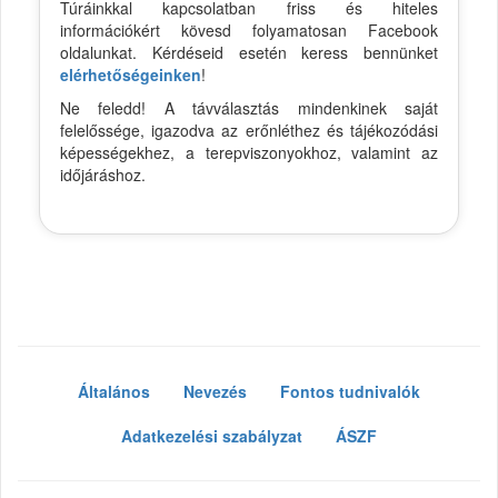
Túráinkkal kapcsolatban friss és hiteles
információkért kövesd folyamatosan Facebook
oldalunkat. Kérdéseid esetén keress bennünket
elérhetőségeinken
!
Ne feledd! A távválasztás mindenkinek saját
felelőssége, igazodva az erőnléthez és tájékozódási
képességekhez, a terepviszonyokhoz, valamint az
időjáráshoz.
Általános
Nevezés
Fontos tudnivalók
Adatkezelési szabályzat
ÁSZF