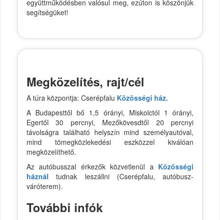
együttműködésben valósul meg, ezúton is köszönjük
segítségüket!
Megközelítés, rajt/cél
A túra központja: Cserépfalu
Közösségi ház.
A Budapesttől bő 1,5 órányi, Miskolctól 1 órányi,
Egertől 30 percnyi, Mezőkövesdtől 20 percnyi
távolságra található helyszín mind személyautóval,
mind tömegközlekedési eszközzel kiválóan
megközelíthető.
Az autóbusszal érkezők közvetlenül a
Közösségi
háznál
tudnak leszállni (Cserépfalu, autóbusz-
váróterem).
További infók