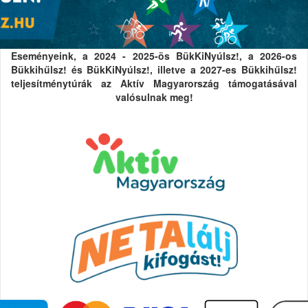
Eseményeink, a 2024 - 2025-ös BükKiNyúlsz!, a 2026-os
Bükkihűlsz! és BükKiNyúlsz!, illetve a 2027-es Bükkihűlsz!
teljesítménytúrák az Aktív Magyarország támogatásával
valósulnak meg!