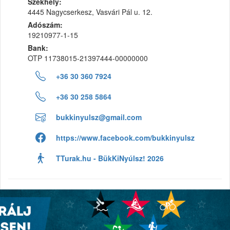
Székhely:
4445 Nagycserkesz, Vasvári Pál u. 12.
Adószám:
19210977-1-15
Bank:
OTP 11738015-21397444-00000000
+36 30 360 7924
+36 30 258 5864
bukkinyulsz@gmail.com
https://www.facebook.com/bukkinyulsz
TTurak.hu - BükKiNyúlsz! 2026