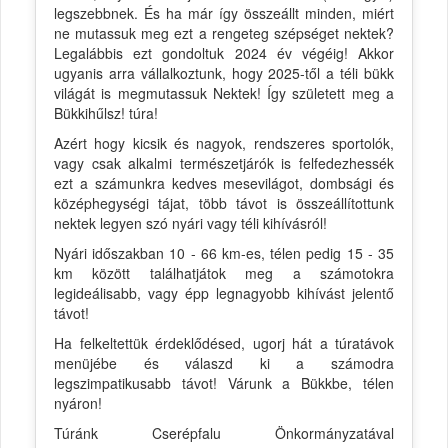
legszebbnek. És ha már így összeállt minden, miért
ne mutassuk meg ezt a rengeteg szépséget nektek?
Legalábbis ezt gondoltuk 2024 év végéig! Akkor
ugyanis arra vállalkoztunk, hogy 2025-től a téli bükk
világát is megmutassuk Nektek! Így született meg a
Bükkihűlsz! túra!
Azért hogy kicsik és nagyok, rendszeres sportolók,
vagy csak alkalmi természetjárók is felfedezhessék
ezt a számunkra kedves mesevilágot, dombsági és
középhegységi tájat, több távot is összeállítottunk
nektek legyen szó nyári vagy téli kihívásról!
Nyári időszakban 10 - 66 km-es, télen pedig 15 - 35
km között találhatjátok meg a számotokra
legideálisabb, vagy épp legnagyobb kihívást jelentő
távot!
Ha felkeltettük érdeklődésed, ugorj hát a túratávok
menüjébe és válaszd ki a számodra
legszimpatikusabb távot! Várunk a Bükkbe, télen
nyáron!
Túránk Cserépfalu Önkormányzatával