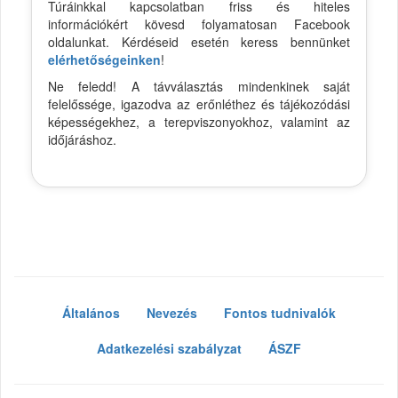
Túráinkkal kapcsolatban friss és hiteles
információkért kövesd folyamatosan Facebook
oldalunkat. Kérdéseid esetén keress bennünket
elérhetőségeinken
!
Ne feledd! A távválasztás mindenkinek saját
felelőssége, igazodva az erőnléthez és tájékozódási
képességekhez, a terepviszonyokhoz, valamint az
időjáráshoz.
Általános
Nevezés
Fontos tudnivalók
Adatkezelési szabályzat
ÁSZF