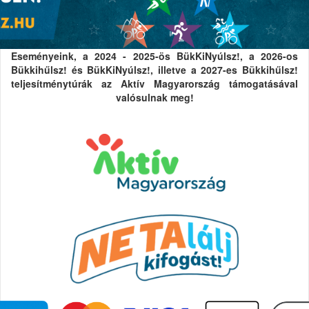
Eseményeink, a 2024 - 2025-ös BükKiNyúlsz!, a 2026-os
Bükkihűlsz! és BükKiNyúlsz!, illetve a 2027-es Bükkihűlsz!
teljesítménytúrák az Aktív Magyarország támogatásával
valósulnak meg!