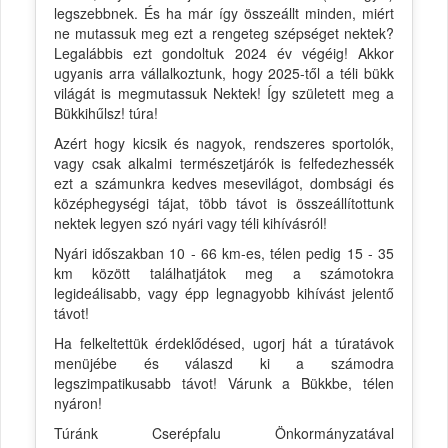
legszebbnek. És ha már így összeállt minden, miért
ne mutassuk meg ezt a rengeteg szépséget nektek?
Legalábbis ezt gondoltuk 2024 év végéig! Akkor
ugyanis arra vállalkoztunk, hogy 2025-től a téli bükk
világát is megmutassuk Nektek! Így született meg a
Bükkihűlsz! túra!
Azért hogy kicsik és nagyok, rendszeres sportolók,
vagy csak alkalmi természetjárók is felfedezhessék
ezt a számunkra kedves mesevilágot, dombsági és
középhegységi tájat, több távot is összeállítottunk
nektek legyen szó nyári vagy téli kihívásról!
Nyári időszakban 10 - 66 km-es, télen pedig 15 - 35
km között találhatjátok meg a számotokra
legideálisabb, vagy épp legnagyobb kihívást jelentő
távot!
Ha felkeltettük érdeklődésed, ugorj hát a túratávok
menüjébe és válaszd ki a számodra
legszimpatikusabb távot! Várunk a Bükkbe, télen
nyáron!
Túránk Cserépfalu Önkormányzatával