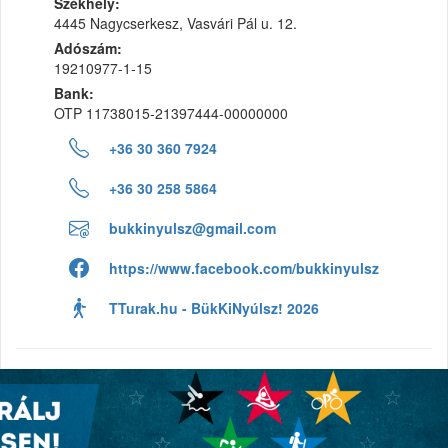
Székhely:
4445 Nagycserkesz, Vasvári Pál u. 12.
Adószám:
19210977-1-15
Bank:
OTP 11738015-21397444-00000000
+36 30 360 7924
+36 30 258 5864
bukkinyulsz@gmail.com
https://www.facebook.com/bukkinyulsz
TTurak.hu - BükKiNyúlsz! 2026