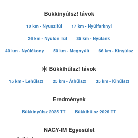
Bükkinyúlsz! távok
10 km - Nyuszifül
17 km - Nyúlfarknyi
26 km - Nyúlon Túl
35 km - Nyúlánk
40 km - Nyúlékony
50 km - Megnyúlt
66 km - Kinyúlsz
Bükkihűlsz! távok
15 km - Lehűlsz!
25 km - Áthűlsz!
35 km - Kihűlsz!
Eredmények
Bükkinyúlsz 2025 TT
Bükkihűlsz 2026 TT
NAGY-IM Egyesület