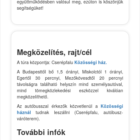
együttműködésben valósul meg, ezúton is köszönjük
segítségüket!
Megközelítés, rajt/cél
A túra központja: Cserépfalu
Közösségi ház.
A Budapesttől bő 1,5 órányi, Miskolctól 1 órányi,
Egertől 30 percnyi, Mezőkövesdtől 20 percnyi
távolságra található helyszín mind személyautóval,
mind tömegközlekedési eszközzel kiválóan
megközelíthető.
Az autóbusszal érkezők közvetlenül a
Közösségi
háznál
tudnak leszállni (Cserépfalu, autóbusz-
váróterem).
További infók