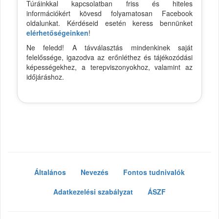
Túráinkkal kapcsolatban friss és hiteles
információkért kövesd folyamatosan Facebook
oldalunkat. Kérdéseid esetén keress bennünket
elérhetőségeinken
!
Ne feledd! A távválasztás mindenkinek saját
felelőssége, igazodva az erőnléthez és tájékozódási
képességekhez, a terepviszonyokhoz, valamint az
időjáráshoz.
Általános
Nevezés
Fontos tudnivalók
Adatkezelési szabályzat
ÁSZF