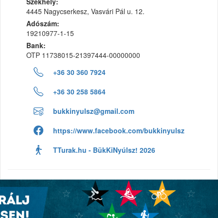
Székhely:
4445 Nagycserkesz, Vasvári Pál u. 12.
Adószám:
19210977-1-15
Bank:
OTP 11738015-21397444-00000000
+36 30 360 7924
+36 30 258 5864
bukkinyulsz@gmail.com
https://www.facebook.com/bukkinyulsz
TTurak.hu - BükKiNyúlsz! 2026