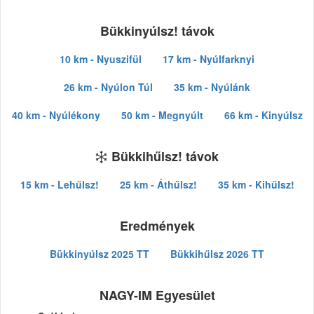
Bükkinyúlsz! távok
10 km - Nyuszifül
17 km - Nyúlfarknyi
26 km - Nyúlon Túl
35 km - Nyúlánk
40 km - Nyúlékony
50 km - Megnyúlt
66 km - Kinyúlsz
Bükkihűlsz! távok
15 km - Lehűlsz!
25 km - Áthűlsz!
35 km - Kihűlsz!
Eredmények
Bükkinyúlsz 2025 TT
Bükkihűlsz 2026 TT
NAGY-IM Egyesület