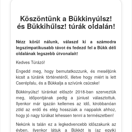
Köszöntünk a Bükkinyúlsz!
és Bükkihűlsz! túrák oldalán!
Nézz körül nálunk, válaszd ki a számodra
legszimpatikusabb távot és fedezd fel a Bükk déli
oldalának legszebb útvonalait!
Kedves Túrázó!
Engedd meg, hogy bemutatkozzunk, és meséljünk
kicsit a túráink történetéről, illetve hogy miért is lett
Cserépfalu, és a Bükkalja a szívünk csücske!
Bükkinyúlsz! túránkat először 2018-ban szerveztük
meg, időpontjának pedig a júniust választottuk.
Ilyenkor már igazán kellemes az idő, kirobbanóan
zöld az erdő és elég hosszúak a nappalok ahhoz,
hogy jó nagy túrákat lehessen tenni a természetben!
Nekünk is talán ez a legkedvencebb időszakunk az
évben, ilyenkor látjuk a Bükköt is (az egyik)