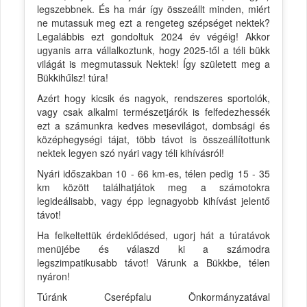
legszebbnek. És ha már így összeállt minden, miért
ne mutassuk meg ezt a rengeteg szépséget nektek?
Legalábbis ezt gondoltuk 2024 év végéig! Akkor
ugyanis arra vállalkoztunk, hogy 2025-től a téli bükk
világát is megmutassuk Nektek! Így született meg a
Bükkihűlsz! túra!
Azért hogy kicsik és nagyok, rendszeres sportolók,
vagy csak alkalmi természetjárók is felfedezhessék
ezt a számunkra kedves mesevilágot, dombsági és
középhegységi tájat, több távot is összeállítottunk
nektek legyen szó nyári vagy téli kihívásról!
Nyári időszakban 10 - 66 km-es, télen pedig 15 - 35
km között találhatjátok meg a számotokra
legideálisabb, vagy épp legnagyobb kihívást jelentő
távot!
Ha felkeltettük érdeklődésed, ugorj hát a túratávok
menüjébe és válaszd ki a számodra
legszimpatikusabb távot! Várunk a Bükkbe, télen
nyáron!
Túránk Cserépfalu Önkormányzatával