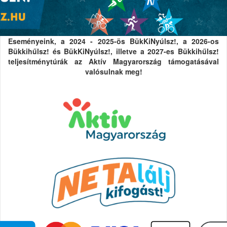
Eseményeink, a 2024 - 2025-ös BükKiNyúlsz!, a 2026-os
Bükkihűlsz! és BükKiNyúlsz!, illetve a 2027-es Bükkihűlsz!
teljesítménytúrák az Aktív Magyarország támogatásával
valósulnak meg!