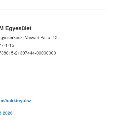
M Egyesület
gycserkesz, Vasvári Pál u. 12.
77-1-15
738015-21397444-00000000
om/bukkinyulsz
! 2026