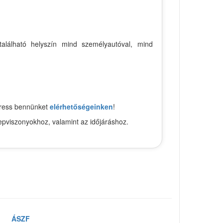
található helyszín mind személyautóval, mind
keress bennünket
elérhetőségeinken
!
epviszonyokhoz, valamint az időjáráshoz.
ÁSZF