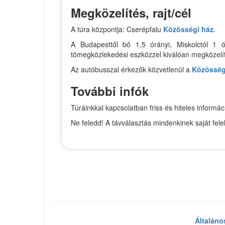
Megközelítés, rajt/cél
A túra központja: Cserépfalu
Közösségi ház.
A Budapesttől bő 1,5 órányi, Miskolctól 1 ó
tömegközlekedési eszközzel kiválóan megközelí
Az autóbusszal érkezők közvetlenül a
Közösség
További infók
Túráinkkal kapcsolatban friss és hiteles infor
Ne feledd! A távválasztás mindenkinek saját fel
Általáno