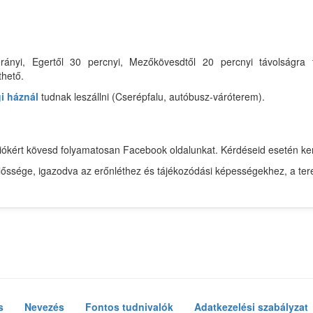
rányi, Egertől 30 percnyi, Mezőkövesdtől 20 percnyi távolságra 
thető.
i háznál
tudnak leszállni (Cserépfalu, autóbusz-váróterem).
mációkért kövesd folyamatosan Facebook oldalunkat. Kérdéseid esetén 
előssége, igazodva az erőnléthez és tájékozódási képességekhez, a ter
s
Nevezés
Fontos tudnivalók
Adatkezelési szabályzat