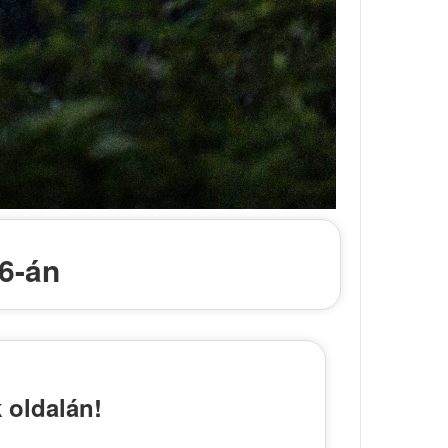
6-án
 oldalán!