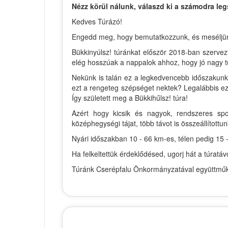
Nézz körül nálunk, válaszd ki a számodra leg
Kedves Túrázó!
Engedd meg, hogy bemutatkozzunk, és meséljünk ki
Bükkinyúlsz! túránkat először 2018-ban szervez
elég hosszúak a nappalok ahhoz, hogy jó nagy t
Nekünk is talán ez a legkedvencebb időszakunk 
ezt a rengeteg szépséget nektek? Legalábbis ezt
Így született meg a Bükkihűlsz! túra!
Azért hogy kicsik és nagyok, rendszeres spo
középhegységi tájat, több távot is összeállítottun
Nyári időszakban 10 - 66 km-es, télen pedig 15 -
Ha felkeltettük érdeklődésed, ugorj hát a túrat
Túránk Cserépfalu Önkormányzatával együttműkö