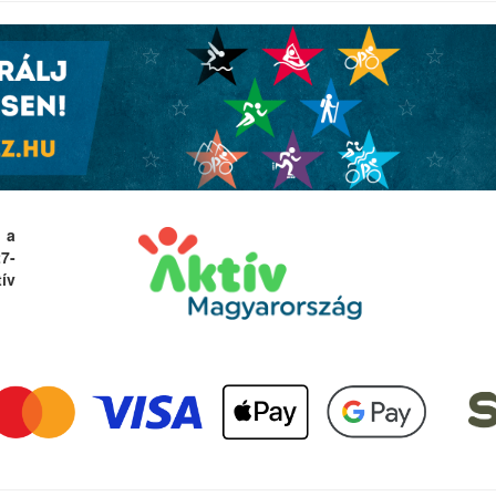
 a
27-
ív