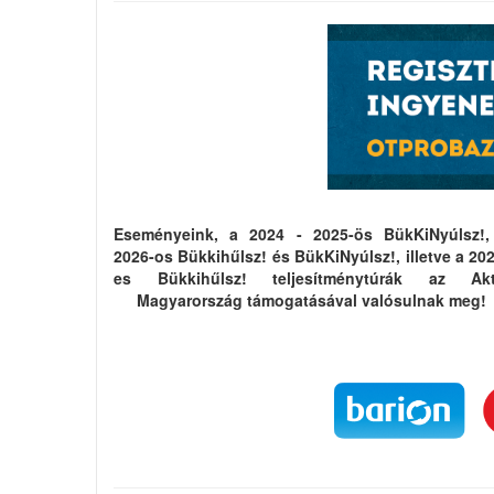
Eseményeink, a 2024 - 2025-ös BükKiNyúlsz!,
2026-os Bükkihűlsz! és BükKiNyúlsz!, illetve a 20
es Bükkihűlsz! teljesítménytúrák az Akt
Magyarország támogatásával valósulnak meg!