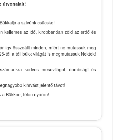
 útvonalait!
 Bükkalja a szívünk csücske!
án kellemes az idő, kirobbanóan zöld az erdő és
már így összeállt minden, miért ne mutassuk meg
5-től a téli bükk világát is megmutassuk Nektek!
 a számunkra kedves mesevilágot, dombsági és
egnagyobb kihívást jelentő távot!
k a Bükkbe, télen nyáron!