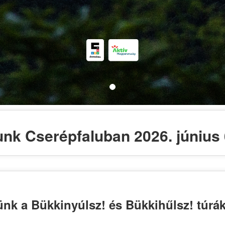
unk Cserépfaluban 2026. június 
nk a Bükkinyúlsz! és Bükkihűlsz! túrák