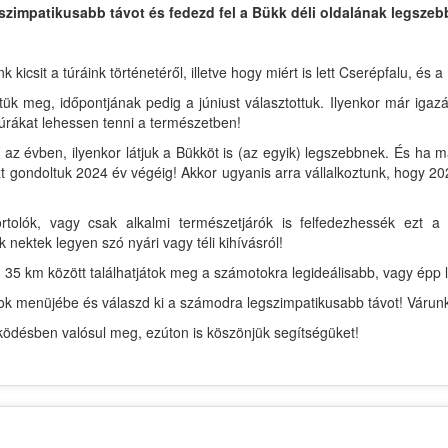
szimpatikusabb távot és fedezd fel a Bükk déli oldalának legszebb
csit a túráink történetéről, illetve hogy miért is lett Cserépfalu, és a
tük meg, időpontjának pedig a júniust választottuk. Ilyenkor már igaz
úrákat lehessen tenni a természetben!
az évben, ilyenkor látjuk a Bükköt is (az egyik) legszebbnek. És ha 
 gondoltuk 2024 év végéig! Akkor ugyanis arra vállalkoztunk, hogy 202
rtolók, vagy csak alkalmi természetjárók is felfedezhessék ezt
k nektek legyen szó nyári vagy téli kihívásról!
 35 km között találhatjátok meg a számotokra legideálisabb, vagy épp l
ávok menüjébe és válaszd ki a számodra legszimpatikusabb távot! Várun
désben valósul meg, ezúton is köszönjük segítségüket!