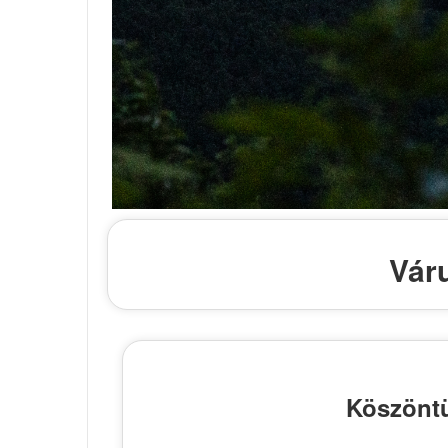
Vár
Köszöntü