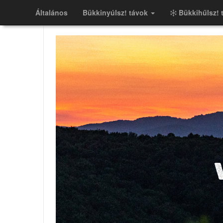
Általános
Bükkinyúlsz! távok
Bükkihűlsz! 