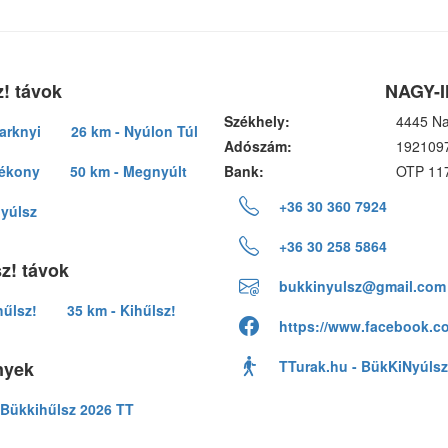
! távok
NAGY-I
Székhely:
4445 Na
arknyi
26 km - Nyúlon Túl
Adószám:
192109
lékony
50 km - Megnyúlt
Bank:
OTP 11
+36 30 360 7924
nyúlsz
+36 30 258 5864
z! távok
bukkinyulsz@gmail.com
hűlsz!
35 km - Kihűlsz!
https://www.facebook.c
nyek
TTurak.hu - BükKiNyúlsz
Bükkihűlsz 2026 TT