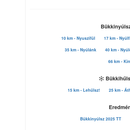
Bükkinyúlsz
10 km - Nyuszifül
17 km - Nyúlf
35 km - Nyúlánk
40 km - Nyú
66 km - Ki
Bükkihűls
15 km - Lehűlsz!
25 km - Át
Eredmé
Bükkinyúlsz 2025 TT