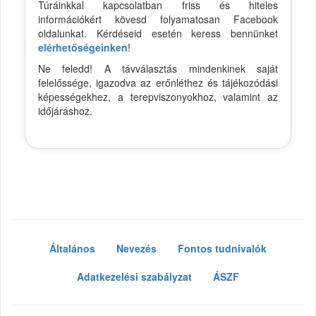
Túráinkkal kapcsolatban friss és hiteles
információkért kövesd folyamatosan Facebook
oldalunkat. Kérdéseid esetén keress bennünket
elérhetőségeinken
!
Ne feledd! A távválasztás mindenkinek saját
felelőssége, igazodva az erőnléthez és tájékozódási
képességekhez, a terepviszonyokhoz, valamint az
időjáráshoz.
Általános
Nevezés
Fontos tudnivalók
Adatkezelési szabályzat
ÁSZF