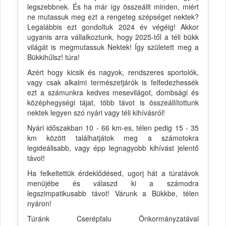
legszebbnek. És ha már így összeállt minden, miért
ne mutassuk meg ezt a rengeteg szépséget nektek?
Legalábbis ezt gondoltuk 2024 év végéig! Akkor
ugyanis arra vállalkoztunk, hogy 2025-től a téli bükk
világát is megmutassuk Nektek! Így született meg a
Bükkihűlsz! túra!
Azért hogy kicsik és nagyok, rendszeres sportolók,
vagy csak alkalmi természetjárók is felfedezhessék
ezt a számunkra kedves mesevilágot, dombsági és
középhegységi tájat, több távot is összeállítottunk
nektek legyen szó nyári vagy téli kihívásról!
Nyári időszakban 10 - 66 km-es, télen pedig 15 - 35
km között találhatjátok meg a számotokra
legideálisabb, vagy épp legnagyobb kihívást jelentő
távot!
Ha felkeltettük érdeklődésed, ugorj hát a túratávok
menüjébe és válaszd ki a számodra
legszimpatikusabb távot! Várunk a Bükkbe, télen
nyáron!
Túránk Cserépfalu Önkormányzatával