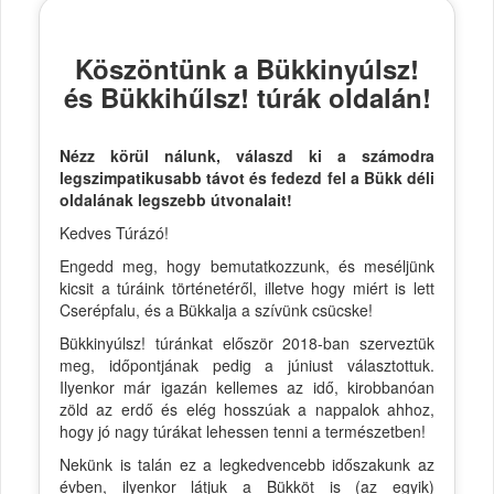
Köszöntünk a Bükkinyúlsz!
és Bükkihűlsz! túrák oldalán!
Nézz körül nálunk, válaszd ki a számodra
legszimpatikusabb távot és fedezd fel a Bükk déli
oldalának legszebb útvonalait!
Kedves Túrázó!
Engedd meg, hogy bemutatkozzunk, és meséljünk
kicsit a túráink történetéről, illetve hogy miért is lett
Cserépfalu, és a Bükkalja a szívünk csücske!
Bükkinyúlsz! túránkat először 2018-ban szerveztük
meg, időpontjának pedig a júniust választottuk.
Ilyenkor már igazán kellemes az idő, kirobbanóan
zöld az erdő és elég hosszúak a nappalok ahhoz,
hogy jó nagy túrákat lehessen tenni a természetben!
Nekünk is talán ez a legkedvencebb időszakunk az
évben, ilyenkor látjuk a Bükköt is (az egyik)