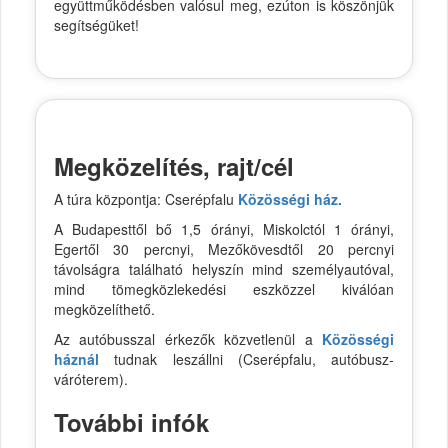
együttműködésben valósul meg, ezúton is köszönjük
segítségüket!
Megközelítés, rajt/cél
A túra központja: Cserépfalu
Közösségi ház.
A Budapesttől bő 1,5 órányi, Miskolctól 1 órányi,
Egertől 30 percnyi, Mezőkövesdtől 20 percnyi
távolságra található helyszín mind személyautóval,
mind tömegközlekedési eszközzel kiválóan
megközelíthető.
Az autóbusszal érkezők közvetlenül a
Közösségi
háznál
tudnak leszállni (Cserépfalu, autóbusz-
váróterem).
További infók