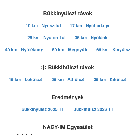
Bükkinyúlsz! távok
10 km - Nyuszifül
17 km - Nyúlfarknyi
26 km - Nyúlon Túl
35 km - Nyúlánk
40 km - Nyúlékony
50 km - Megnyúlt
66 km - Kinyúlsz
Bükkihűlsz! távok
15 km - Lehűlsz!
25 km - Áthűlsz!
35 km - Kihűlsz!
Eredmények
Bükkinyúlsz 2025 TT
Bükkihűlsz 2026 TT
NAGY-IM Egyesület