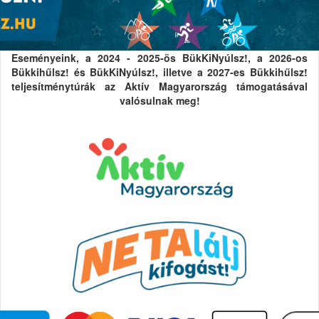
Eseményeink, a 2024 - 2025-ös BükKiNyúlsz!, a 2026-os
Bükkihűlsz! és BükKiNyúlsz!, illetve a 2027-es Bükkihűlsz!
teljesítménytúrák az Aktív Magyarország támogatásával
valósulnak meg!