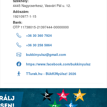
Székhely:
4445 Nagycserkesz, Vasvári Pál u. 12.
Adószám:
19210977-1-15
Bank:
OTP 11738015-21397444-00000000
+36 30 360 7924
+36 30 258 5864
bukkinyulsz@gmail.com
https://www.facebook.com/bukkinyulsz
TTurak.hu - BükKiNyúlsz! 2026