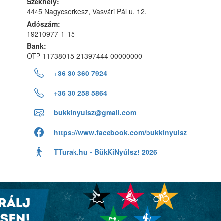
Székhely:
4445 Nagycserkesz, Vasvári Pál u. 12.
Adószám:
19210977-1-15
Bank:
OTP 11738015-21397444-00000000
+36 30 360 7924
+36 30 258 5864
bukkinyulsz@gmail.com
https://www.facebook.com/bukkinyulsz
TTurak.hu - BükKiNyúlsz! 2026