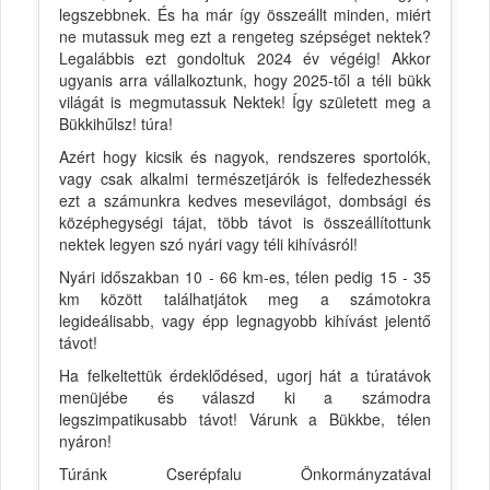
legszebbnek. És ha már így összeállt minden, miért
ne mutassuk meg ezt a rengeteg szépséget nektek?
Legalábbis ezt gondoltuk 2024 év végéig! Akkor
ugyanis arra vállalkoztunk, hogy 2025-től a téli bükk
világát is megmutassuk Nektek! Így született meg a
Bükkihűlsz! túra!
Azért hogy kicsik és nagyok, rendszeres sportolók,
vagy csak alkalmi természetjárók is felfedezhessék
ezt a számunkra kedves mesevilágot, dombsági és
középhegységi tájat, több távot is összeállítottunk
nektek legyen szó nyári vagy téli kihívásról!
Nyári időszakban 10 - 66 km-es, télen pedig 15 - 35
km között találhatjátok meg a számotokra
legideálisabb, vagy épp legnagyobb kihívást jelentő
távot!
Ha felkeltettük érdeklődésed, ugorj hát a túratávok
menüjébe és válaszd ki a számodra
legszimpatikusabb távot! Várunk a Bükkbe, télen
nyáron!
Túránk Cserépfalu Önkormányzatával