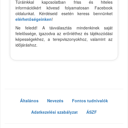
Túráinkkal kapcsolatban friss és hiteles
információkért kövesd folyamatosan Facebook
oldalunkat. Kérdéseid esetén keress bennünket
elérhetőségeinken
!
Ne feledd! A távválasztás mindenkinek saját
felelőssége, igazodva az erőnléthez és tájékozódási
képességekhez, a terepviszonyokhoz, valamint az
időjáráshoz.
Általános
Nevezés
Fontos tudnivalók
Adatkezelési szabályzat
ÁSZF