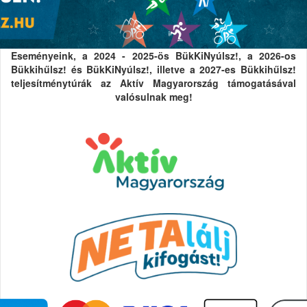
Eseményeink, a 2024 - 2025-ös BükKiNyúlsz!, a 2026-os
Bükkihűlsz! és BükKiNyúlsz!, illetve a 2027-es Bükkihűlsz!
teljesítménytúrák az Aktív Magyarország támogatásával
valósulnak meg!