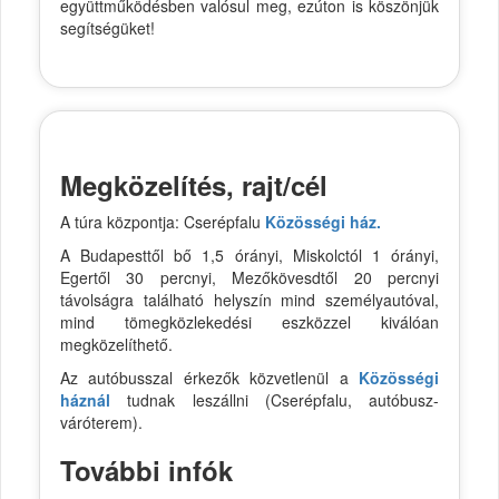
együttműködésben valósul meg, ezúton is köszönjük
segítségüket!
Megközelítés, rajt/cél
A túra központja: Cserépfalu
Közösségi ház.
A Budapesttől bő 1,5 órányi, Miskolctól 1 órányi,
Egertől 30 percnyi, Mezőkövesdtől 20 percnyi
távolságra található helyszín mind személyautóval,
mind tömegközlekedési eszközzel kiválóan
megközelíthető.
Az autóbusszal érkezők közvetlenül a
Közösségi
háznál
tudnak leszállni (Cserépfalu, autóbusz-
váróterem).
További infók