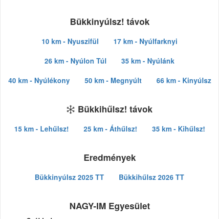
Bükkinyúlsz! távok
10 km - Nyuszifül
17 km - Nyúlfarknyi
26 km - Nyúlon Túl
35 km - Nyúlánk
40 km - Nyúlékony
50 km - Megnyúlt
66 km - Kinyúlsz
Bükkihűlsz! távok
15 km - Lehűlsz!
25 km - Áthűlsz!
35 km - Kihűlsz!
Eredmények
Bükkinyúlsz 2025 TT
Bükkihűlsz 2026 TT
NAGY-IM Egyesület