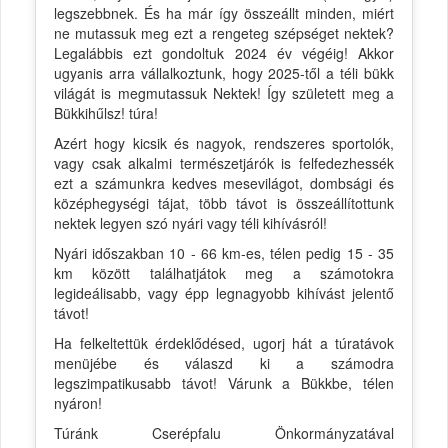
legszebbnek. És ha már így összeállt minden, miért
ne mutassuk meg ezt a rengeteg szépséget nektek?
Legalábbis ezt gondoltuk 2024 év végéig! Akkor
ugyanis arra vállalkoztunk, hogy 2025-től a téli bükk
világát is megmutassuk Nektek! Így született meg a
Bükkihűlsz! túra!
Azért hogy kicsik és nagyok, rendszeres sportolók,
vagy csak alkalmi természetjárók is felfedezhessék
ezt a számunkra kedves mesevilágot, dombsági és
középhegységi tájat, több távot is összeállítottunk
nektek legyen szó nyári vagy téli kihívásról!
Nyári időszakban 10 - 66 km-es, télen pedig 15 - 35
km között találhatjátok meg a számotokra
legideálisabb, vagy épp legnagyobb kihívást jelentő
távot!
Ha felkeltettük érdeklődésed, ugorj hát a túratávok
menüjébe és válaszd ki a számodra
legszimpatikusabb távot! Várunk a Bükkbe, télen
nyáron!
Túránk Cserépfalu Önkormányzatával