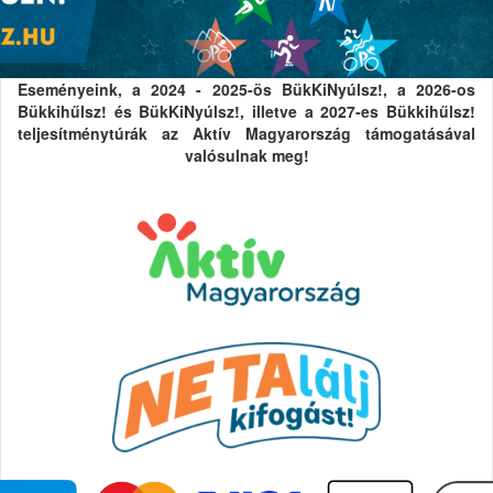
Eseményeink, a 2024 - 2025-ös BükKiNyúlsz!, a 2026-os
Bükkihűlsz! és BükKiNyúlsz!, illetve a 2027-es Bükkihűlsz!
teljesítménytúrák az Aktív Magyarország támogatásával
valósulnak meg!