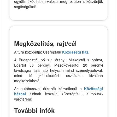
együttműködésben valósul meg, ezúton is köszönjük
segítségüket!
Megközelítés, rajt/cél
A túra központja: Cserépfalu
Közösségi ház.
A Budapesttől bő 1,5 órányi, Miskolctól 1 órányi,
Egertől 30 percnyi, Mezőkövesdtől 20 percnyi
távolságra található helyszín mind személyautóval,
mind tömegközlekedési eszközzel kiválóan
megközelíthető.
Az autóbusszal érkezők közvetlenül a
Közösségi
háznál
tudnak leszállni (Cserépfalu, autóbusz-
váróterem).
További infók