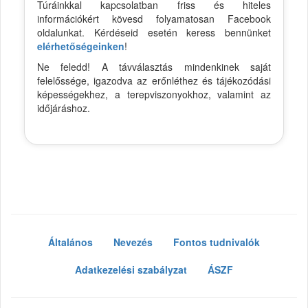
Túráinkkal kapcsolatban friss és hiteles
információkért kövesd folyamatosan Facebook
oldalunkat. Kérdéseid esetén keress bennünket
elérhetőségeinken
!
Ne feledd! A távválasztás mindenkinek saját
felelőssége, igazodva az erőnléthez és tájékozódási
képességekhez, a terepviszonyokhoz, valamint az
időjáráshoz.
Általános
Nevezés
Fontos tudnivalók
Adatkezelési szabályzat
ÁSZF