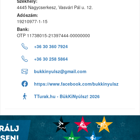
Székhely:
4445 Nagycserkesz, Vasvári Pál u. 12.
Adószám:
19210977-1-15
Bank:
OTP 11738015-21397444-00000000
+36 30 360 7924
+36 30 258 5864
bukkinyulsz@gmail.com
https://www.facebook.com/bukkinyulsz
TTurak.hu - BükKiNyúlsz! 2026