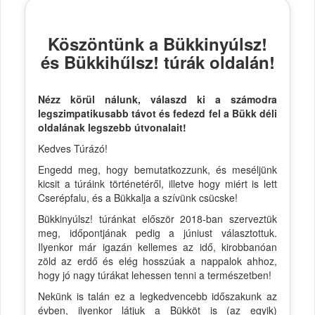
Köszöntünk a Bükkinyúlsz!
és Bükkihűlsz! túrák oldalán!
Nézz körül nálunk, válaszd ki a számodra
legszimpatikusabb távot és fedezd fel a Bükk déli
oldalának legszebb útvonalait!
Kedves Túrázó!
Engedd meg, hogy bemutatkozzunk, és meséljünk
kicsit a túráink történetéről, illetve hogy miért is lett
Cserépfalu, és a Bükkalja a szívünk csücske!
Bükkinyúlsz! túránkat először 2018-ban szerveztük
meg, időpontjának pedig a júniust választottuk.
Ilyenkor már igazán kellemes az idő, kirobbanóan
zöld az erdő és elég hosszúak a nappalok ahhoz,
hogy jó nagy túrákat lehessen tenni a természetben!
Nekünk is talán ez a legkedvencebb időszakunk az
évben, ilyenkor látjuk a Bükköt is (az egyik)