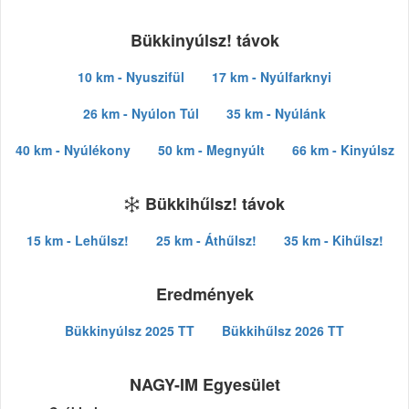
Bükkinyúlsz! távok
10 km - Nyuszifül
17 km - Nyúlfarknyi
26 km - Nyúlon Túl
35 km - Nyúlánk
40 km - Nyúlékony
50 km - Megnyúlt
66 km - Kinyúlsz
Bükkihűlsz! távok
15 km - Lehűlsz!
25 km - Áthűlsz!
35 km - Kihűlsz!
Eredmények
Bükkinyúlsz 2025 TT
Bükkihűlsz 2026 TT
NAGY-IM Egyesület