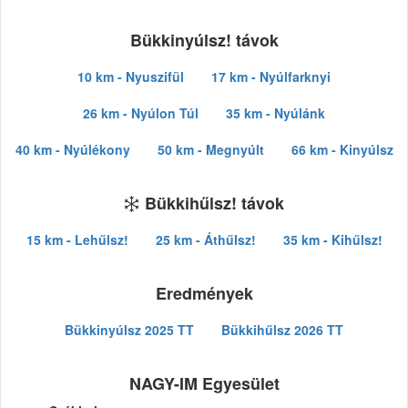
Bükkinyúlsz! távok
10 km - Nyuszifül
17 km - Nyúlfarknyi
26 km - Nyúlon Túl
35 km - Nyúlánk
40 km - Nyúlékony
50 km - Megnyúlt
66 km - Kinyúlsz
Bükkihűlsz! távok
15 km - Lehűlsz!
25 km - Áthűlsz!
35 km - Kihűlsz!
Eredmények
Bükkinyúlsz 2025 TT
Bükkihűlsz 2026 TT
NAGY-IM Egyesület