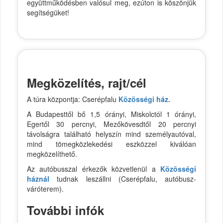
együttműködésben valósul meg, ezúton is köszönjük
segítségüket!
Megközelítés, rajt/cél
A túra központja: Cserépfalu
Közösségi ház.
A Budapesttől bő 1,5 órányi, Miskolctól 1 órányi,
Egertől 30 percnyi, Mezőkövesdtől 20 percnyi
távolságra található helyszín mind személyautóval,
mind tömegközlekedési eszközzel kiválóan
megközelíthető.
Az autóbusszal érkezők közvetlenül a
Közösségi
háznál
tudnak leszállni (Cserépfalu, autóbusz-
váróterem).
További infók