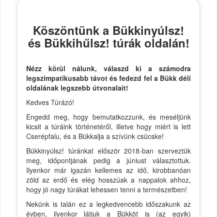
Köszöntünk a Bükkinyúlsz!
és Bükkihűlsz! túrák oldalán!
Nézz körül nálunk, válaszd ki a számodra
legszimpatikusabb távot és fedezd fel a Bükk déli
oldalának legszebb útvonalait!
Kedves Túrázó!
Engedd meg, hogy bemutatkozzunk, és meséljünk
kicsit a túráink történetéről, illetve hogy miért is lett
Cserépfalu, és a Bükkalja a szívünk csücske!
Bükkinyúlsz! túránkat először 2018-ban szerveztük
meg, időpontjának pedig a júniust választottuk.
Ilyenkor már igazán kellemes az idő, kirobbanóan
zöld az erdő és elég hosszúak a nappalok ahhoz,
hogy jó nagy túrákat lehessen tenni a természetben!
Nekünk is talán ez a legkedvencebb időszakunk az
évben, ilyenkor látjuk a Bükköt is (az egyik)