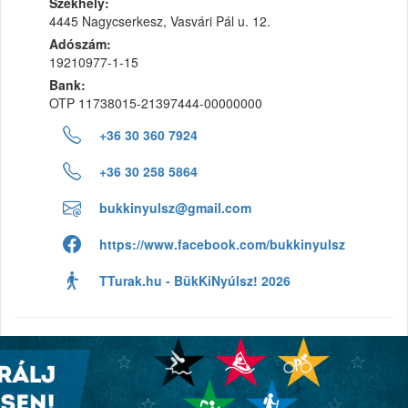
Székhely:
4445 Nagycserkesz, Vasvári Pál u. 12.
Adószám:
19210977-1-15
Bank:
OTP 11738015-21397444-00000000
+36 30 360 7924
+36 30 258 5864
bukkinyulsz@gmail.com
https://www.facebook.com/bukkinyulsz
TTurak.hu - BükKiNyúlsz! 2026