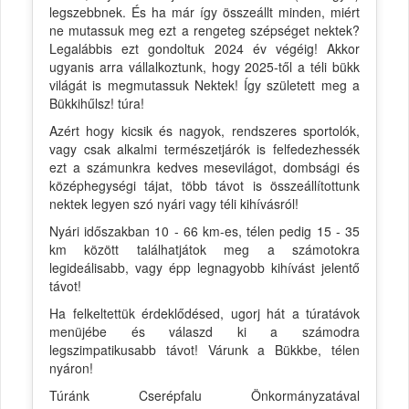
legszebbnek. És ha már így összeállt minden, miért
ne mutassuk meg ezt a rengeteg szépséget nektek?
Legalábbis ezt gondoltuk 2024 év végéig! Akkor
ugyanis arra vállalkoztunk, hogy 2025-től a téli bükk
világát is megmutassuk Nektek! Így született meg a
Bükkihűlsz! túra!
Azért hogy kicsik és nagyok, rendszeres sportolók,
vagy csak alkalmi természetjárók is felfedezhessék
ezt a számunkra kedves mesevilágot, dombsági és
középhegységi tájat, több távot is összeállítottunk
nektek legyen szó nyári vagy téli kihívásról!
Nyári időszakban 10 - 66 km-es, télen pedig 15 - 35
km között találhatjátok meg a számotokra
legideálisabb, vagy épp legnagyobb kihívást jelentő
távot!
Ha felkeltettük érdeklődésed, ugorj hát a túratávok
menüjébe és válaszd ki a számodra
legszimpatikusabb távot! Várunk a Bükkbe, télen
nyáron!
Túránk Cserépfalu Önkormányzatával