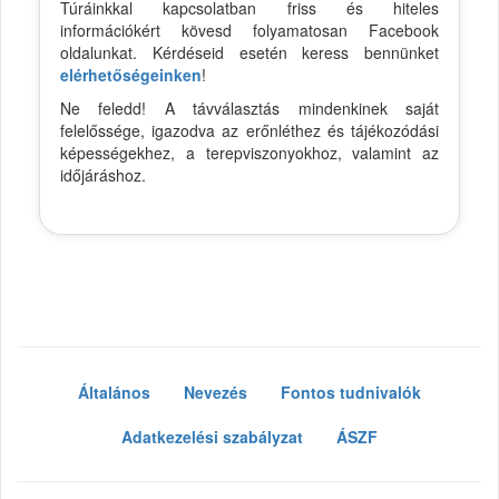
Túráinkkal kapcsolatban friss és hiteles
információkért kövesd folyamatosan Facebook
oldalunkat. Kérdéseid esetén keress bennünket
elérhetőségeinken
!
Ne feledd! A távválasztás mindenkinek saját
felelőssége, igazodva az erőnléthez és tájékozódási
képességekhez, a terepviszonyokhoz, valamint az
időjáráshoz.
Általános
Nevezés
Fontos tudnivalók
Adatkezelési szabályzat
ÁSZF