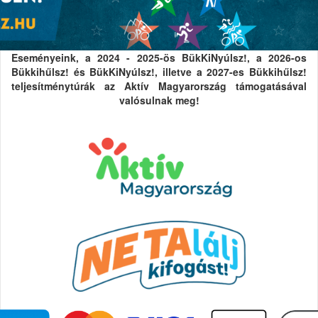
Eseményeink, a 2024 - 2025-ös BükKiNyúlsz!, a 2026-os
Bükkihűlsz! és BükKiNyúlsz!, illetve a 2027-es Bükkihűlsz!
teljesítménytúrák az Aktív Magyarország támogatásával
valósulnak meg!