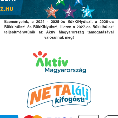
Eseményeink, a 2024 - 2025-ös BükKiNyúlsz!, a 2026-os
Bükkihűlsz! és BükKiNyúlsz!, illetve a 2027-es Bükkihűlsz!
teljesítménytúrák az Aktív Magyarország támogatásával
valósulnak meg!