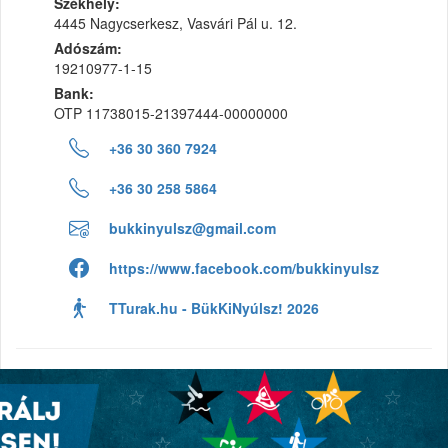
Székhely:
4445 Nagycserkesz, Vasvári Pál u. 12.
Adószám:
19210977-1-15
Bank:
OTP 11738015-21397444-00000000
+36 30 360 7924
+36 30 258 5864
bukkinyulsz@gmail.com
https://www.facebook.com/bukkinyulsz
TTurak.hu - BükKiNyúlsz! 2026