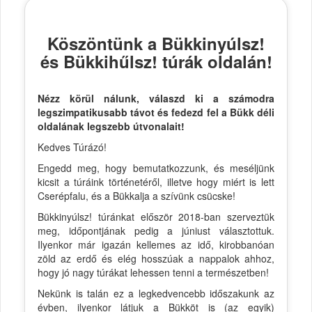
Köszöntünk a Bükkinyúlsz!
és Bükkihűlsz! túrák oldalán!
Nézz körül nálunk, válaszd ki a számodra
legszimpatikusabb távot és fedezd fel a Bükk déli
oldalának legszebb útvonalait!
Kedves Túrázó!
Engedd meg, hogy bemutatkozzunk, és meséljünk
kicsit a túráink történetéről, illetve hogy miért is lett
Cserépfalu, és a Bükkalja a szívünk csücske!
Bükkinyúlsz! túránkat először 2018-ban szerveztük
meg, időpontjának pedig a júniust választottuk.
Ilyenkor már igazán kellemes az idő, kirobbanóan
zöld az erdő és elég hosszúak a nappalok ahhoz,
hogy jó nagy túrákat lehessen tenni a természetben!
Nekünk is talán ez a legkedvencebb időszakunk az
évben, ilyenkor látjuk a Bükköt is (az egyik)