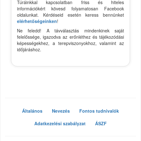
Túráinkkal kapcsolatban friss és hiteles
információkért kövesd folyamatosan Facebook
oldalunkat. Kérdéseid esetén keress bennünket
elérhetőségeinken
!
Ne feledd! A távválasztás mindenkinek saját
felelőssége, igazodva az erőnléthez és tájékozódási
képességekhez, a terepviszonyokhoz, valamint az
időjáráshoz.
Általános
Nevezés
Fontos tudnivalók
Adatkezelési szabályzat
ÁSZF