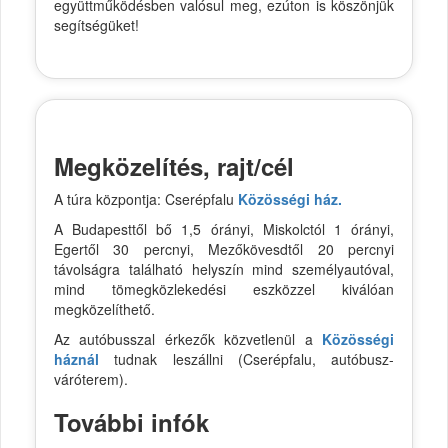
együttműködésben valósul meg, ezúton is köszönjük
segítségüket!
Megközelítés, rajt/cél
A túra központja: Cserépfalu
Közösségi ház.
A Budapesttől bő 1,5 órányi, Miskolctól 1 órányi,
Egertől 30 percnyi, Mezőkövesdtől 20 percnyi
távolságra található helyszín mind személyautóval,
mind tömegközlekedési eszközzel kiválóan
megközelíthető.
Az autóbusszal érkezők közvetlenül a
Közösségi
háznál
tudnak leszállni (Cserépfalu, autóbusz-
váróterem).
További infók