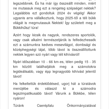
legszebbnek. És ha már így összeállt minden, miért
ne mutassuk meg ezt a rengeteg szépséget nektek?
Legalábbis ezt gondoltuk 2024 év végéig! Akkor
ugyanis arra vállalkoztunk, hogy 2025-től a téli bükk
világát is megmutassuk Nektek! Így született meg a
Bükkihűlsz! túra!
Azért hogy kicsik és nagyok, rendszeres sportolók,
vagy csak alkalmi természetjárók is felfedezhessék
ezt a számunkra kedves mesevilágot, dombsági és
középhegységi tájat, több távot is összeállítottunk
nektek legyen szó nyári vagy téli kihívásról!
Nyári időszakban 10 - 66 km-es, télen pedig 15 - 35
km között találhatjátok meg a számotokra
legideálisabb, vagy épp legnagyobb kihívást jelentő
távot!
Ha felkeltettük érdeklődésed, ugorj hát a túratávok
menüjébe és válaszd ki a számodra
legszimpatikusabb távot! Várunk a Bükkbe, télen
nyáron!
Túránk Cserépfalu Önkormányzatával