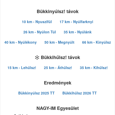
Bükkinyúlsz! távok
10 km - Nyuszifül
17 km - Nyúlfarknyi
26 km - Nyúlon Túl
35 km - Nyúlánk
40 km - Nyúlékony
50 km - Megnyúlt
66 km - Kinyúlsz
Bükkihűlsz! távok
15 km - Lehűlsz!
25 km - Áthűlsz!
35 km - Kihűlsz!
Eredmények
Bükkinyúlsz 2025 TT
Bükkihűlsz 2026 TT
NAGY-IM Egyesület