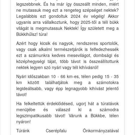
legszebbnek. És ha már így összeállt minden, miért
ne mutassuk meg ezt a rengeteg szépséget nektek?
Legalábbis ezt gondoltuk 2024 év végéig! Akkor
ugyanis arra vállalkoztunk, hogy 2025-től a téli bükk
világát is megmutassuk Nektek! Így született meg a
Bükkihűlsz! túra!
Azért hogy kicsik és nagyok, rendszeres sportolók,
vagy csak alkalmi természetjárók is felfedezhessék
ezt a számunkra kedves mesevilágot, dombsági és
középhegységi tájat, több távot is összeállítottunk
nektek legyen szó nyári vagy téli kihívásról!
Nyári időszakban 10 - 66 km-es, télen pedig 15 - 35
km között találhatjátok meg a számotokra
legideálisabb, vagy épp legnagyobb kihívást jelentő
távot!
Ha felkeltettük érdeklődésed, ugorj hát a túratávok
menüjébe és válaszd ki a számodra
legszimpatikusabb távot! Várunk a Bükkbe, télen
nyáron!
Túránk Cserépfalu Önkormányzatával