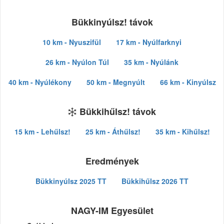
Bükkinyúlsz! távok
10 km - Nyuszifül
17 km - Nyúlfarknyi
26 km - Nyúlon Túl
35 km - Nyúlánk
40 km - Nyúlékony
50 km - Megnyúlt
66 km - Kinyúlsz
Bükkihűlsz! távok
15 km - Lehűlsz!
25 km - Áthűlsz!
35 km - Kihűlsz!
Eredmények
Bükkinyúlsz 2025 TT
Bükkihűlsz 2026 TT
NAGY-IM Egyesület