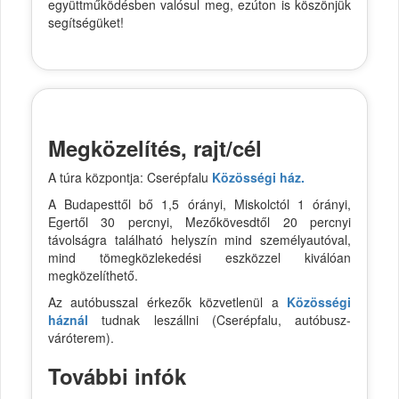
együttműködésben valósul meg, ezúton is köszönjük
segítségüket!
Megközelítés, rajt/cél
A túra központja: Cserépfalu
Közösségi ház.
A Budapesttől bő 1,5 órányi, Miskolctól 1 órányi,
Egertől 30 percnyi, Mezőkövesdtől 20 percnyi
távolságra található helyszín mind személyautóval,
mind tömegközlekedési eszközzel kiválóan
megközelíthető.
Az autóbusszal érkezők közvetlenül a
Közösségi
háznál
tudnak leszállni (Cserépfalu, autóbusz-
váróterem).
További infók