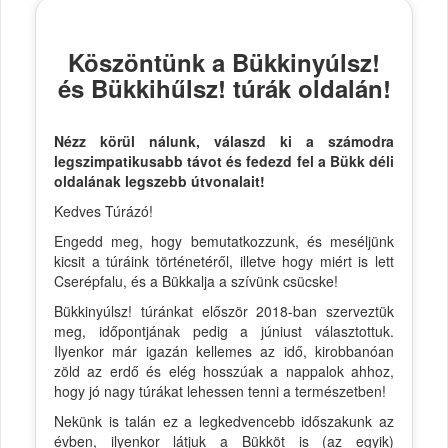
Köszöntünk a Bükkinyúlsz!
és Bükkihűlsz! túrák oldalán!
Nézz körül nálunk, válaszd ki a számodra
legszimpatikusabb távot és fedezd fel a Bükk déli
oldalának legszebb útvonalait!
Kedves Túrázó!
Engedd meg, hogy bemutatkozzunk, és meséljünk
kicsit a túráink történetéről, illetve hogy miért is lett
Cserépfalu, és a Bükkalja a szívünk csücske!
Bükkinyúlsz! túránkat először 2018-ban szerveztük
meg, időpontjának pedig a júniust választottuk.
Ilyenkor már igazán kellemes az idő, kirobbanóan
zöld az erdő és elég hosszúak a nappalok ahhoz,
hogy jó nagy túrákat lehessen tenni a természetben!
Nekünk is talán ez a legkedvencebb időszakunk az
évben, ilyenkor látjuk a Bükköt is (az egyik)