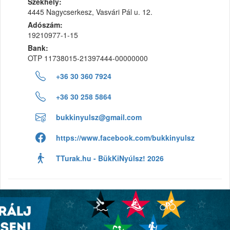
Székhely:
4445 Nagycserkesz, Vasvári Pál u. 12.
Adószám:
19210977-1-15
Bank:
OTP 11738015-21397444-00000000
+36 30 360 7924
+36 30 258 5864
bukkinyulsz@gmail.com
https://www.facebook.com/bukkinyulsz
TTurak.hu - BükKiNyúlsz! 2026