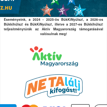
Eseményeink, a 2024 - 2025-ös BükKiNyúlsz!, a 2026-os
Bükkihűlsz! és BükKiNyúlsz!, illetve a 2027-es Bükkihűlsz!
teljesítménytúrák az Aktív Magyarország támogatásával
valósulnak meg!