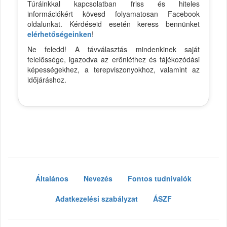
Túráinkkal kapcsolatban friss és hiteles
információkért kövesd folyamatosan Facebook
oldalunkat. Kérdéseid esetén keress bennünket
elérhetőségeinken
!
Ne feledd! A távválasztás mindenkinek saját
felelőssége, igazodva az erőnléthez és tájékozódási
képességekhez, a terepviszonyokhoz, valamint az
időjáráshoz.
Általános
Nevezés
Fontos tudnivalók
Adatkezelési szabályzat
ÁSZF