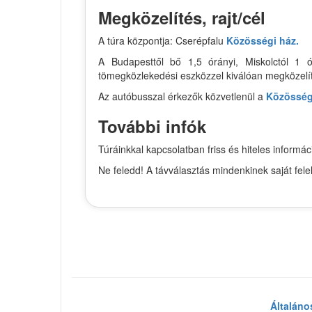
Megközelítés, rajt/cél
A túra központja: Cserépfalu
Közösségi ház.
A Budapesttől bő 1,5 órányi, Miskolctól 1 ó
tömegközlekedési eszközzel kiválóan megközelí
Az autóbusszal érkezők közvetlenül a
Közösség
További infók
Túráinkkal kapcsolatban friss és hiteles infor
Ne feledd! A távválasztás mindenkinek saját fel
Általáno