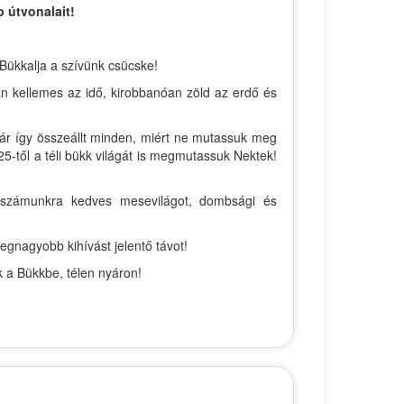
 útvonalait!
 Bükkalja a szívünk csücske!
án kellemes az idő, kirobbanóan zöld az erdő és
már így összeállt minden, miért ne mutassuk meg
5-től a téli bükk világát is megmutassuk Nektek!
 a számunkra kedves mesevilágot, dombsági és
egnagyobb kihívást jelentő távot!
k a Bükkbe, télen nyáron!