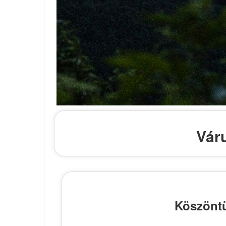
Vár
Köszöntü