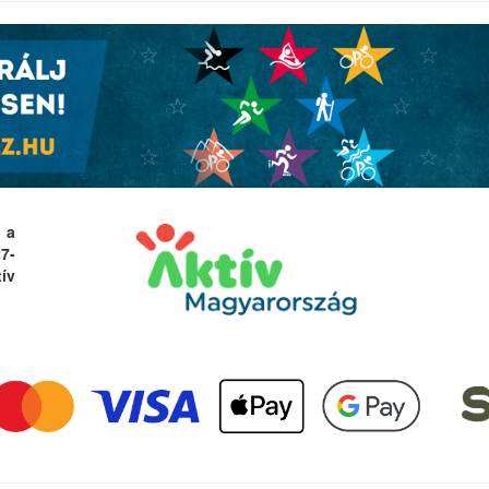
 a
27-
ív