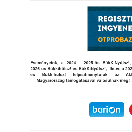
Eseményeink, a 2024 - 2025-ös BükKiNyúlsz!,
2026-os Bükkihűlsz! és BükKiNyúlsz!, illetve a 20
es Bükkihűlsz! teljesítménytúrák az Akt
Magyarország támogatásával valósulnak meg!