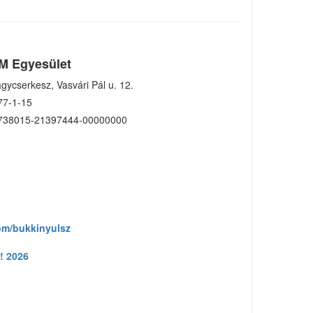
M Egyesület
gycserkesz, Vasvári Pál u. 12.
77-1-15
738015-21397444-00000000
om/bukkinyulsz
! 2026