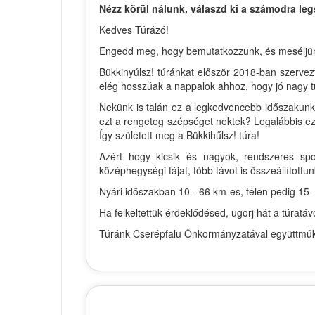
Nézz körül nálunk, válaszd ki a számodra leg
Kedves Túrázó!
Engedd meg, hogy bemutatkozzunk, és meséljünk ki
Bükkinyúlsz! túránkat először 2018-ban szervez
elég hosszúak a nappalok ahhoz, hogy jó nagy t
Nekünk is talán ez a legkedvencebb időszakunk 
ezt a rengeteg szépséget nektek? Legalábbis ezt
Így született meg a Bükkihűlsz! túra!
Azért hogy kicsik és nagyok, rendszeres spo
középhegységi tájat, több távot is összeállítottun
Nyári időszakban 10 - 66 km-es, télen pedig 15 -
Ha felkeltettük érdeklődésed, ugorj hát a túrat
Túránk Cserépfalu Önkormányzatával együttműkö