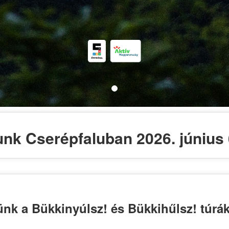
unk Cserépfaluban 2026. június 
nk a Bükkinyúlsz! és Bükkihűlsz! túrák