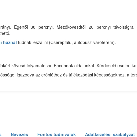
rányi, Egertől 30 percnyi, Mezőkövesdtől 20 percnyi távolságra 
thető.
i háznál
tudnak leszállni (Cserépfalu, autóbusz-váróterem).
mációkért kövesd folyamatosan Facebook oldalunkat. Kérdéseid esetén 
előssége, igazodva az erőnléthez és tájékozódási képességekhez, a ter
s
Nevezés
Fontos tudnivalók
Adatkezelési szabályzat