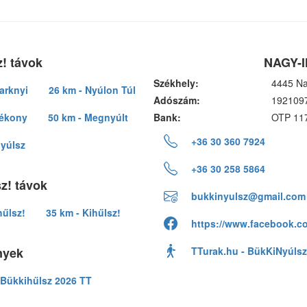
! távok
NAGY-I
Székhely:
4445 Na
arknyi
26 km - Nyúlon Túl
Adószám:
192109
lékony
50 km - Megnyúlt
Bank:
OTP 11
+36 30 360 7924
nyúlsz
+36 30 258 5864
z! távok
bukkinyulsz@gmail.com
hűlsz!
35 km - Kihűlsz!
https://www.facebook.c
nyek
TTurak.hu - BükKiNyúlsz
Bükkihűlsz 2026 TT