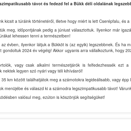
szimpatikusabb távot és fedezd fel a Bükk déli oldalának legszebb
csit a túráink történetéről, illetve hogy miért is lett Cserépfalu, és a
tük meg, időpontjának pedig a júniust választottuk. Ilyenkor már igaz
úrákat lehessen tenni a természetben!
az évben, ilyenkor látjuk a Bükköt is (az egyik) legszebbnek. És ha 
 gondoltuk 2024 év végéig! Akkor ugyanis arra vállalkoztunk, hogy 202
rtolók, vagy csak alkalmi természetjárók is felfedezhessék ezt
k nektek legyen szó nyári vagy téli kihívásról!
 35 km között találhatjátok meg a számotokra legideálisabb, vagy épp l
ávok menüjébe és válaszd ki a számodra legszimpatikusabb távot! Várun
désben valósul meg, ezúton is köszönjük segítségüket!