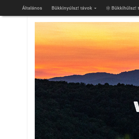
Általános
Bükkinyúlsz! távok
Bükkihűlsz! 