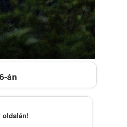
6-án
 oldalán!