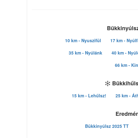
Bükkinyúlsz
10 km - Nyuszifül
17 km - Nyúlf
35 km - Nyúlánk
40 km - Nyú
66 km - Ki
Bükkihűls
15 km - Lehűlsz!
25 km - Át
Eredmé
Bükkinyúlsz 2025 TT