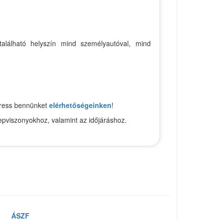
található helyszín mind személyautóval, mind
keress bennünket
elérhetőségeinken
!
epviszonyokhoz, valamint az időjáráshoz.
ÁSZF