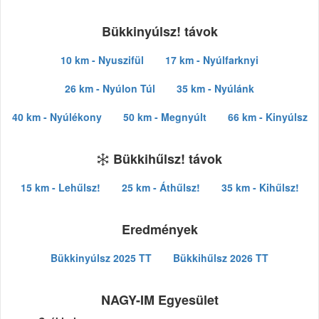
Bükkinyúlsz! távok
10 km - Nyuszifül
17 km - Nyúlfarknyi
26 km - Nyúlon Túl
35 km - Nyúlánk
40 km - Nyúlékony
50 km - Megnyúlt
66 km - Kinyúlsz
Bükkihűlsz! távok
15 km - Lehűlsz!
25 km - Áthűlsz!
35 km - Kihűlsz!
Eredmények
Bükkinyúlsz 2025 TT
Bükkihűlsz 2026 TT
NAGY-IM Egyesület