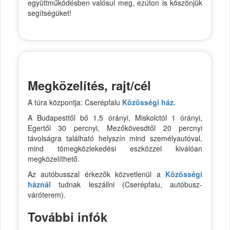
együttműködésben valósul meg, ezúton is köszönjük
segítségüket!
Megközelítés, rajt/cél
A túra központja: Cserépfalu
Közösségi ház.
A Budapesttől bő 1,5 órányi, Miskolctól 1 órányi,
Egertől 30 percnyi, Mezőkövesdtől 20 percnyi
távolságra található helyszín mind személyautóval,
mind tömegközlekedési eszközzel kiválóan
megközelíthető.
Az autóbusszal érkezők közvetlenül a
Közösségi
háznál
tudnak leszállni (Cserépfalu, autóbusz-
váróterem).
További infók