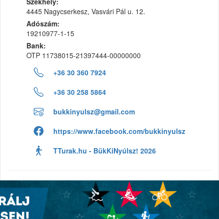
Székhely:
4445 Nagycserkesz, Vasvári Pál u. 12.
Adószám:
19210977-1-15
Bank:
OTP 11738015-21397444-00000000
+36 30 360 7924
+36 30 258 5864
bukkinyulsz@gmail.com
https://www.facebook.com/bukkinyulsz
TTurak.hu - BükKiNyúlsz! 2026