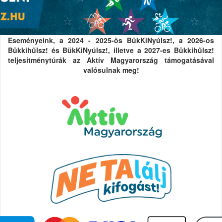
Eseményeink, a 2024 - 2025-ös BükKiNyúlsz!, a 2026-os
Bükkihűlsz! és BükKiNyúlsz!, illetve a 2027-es Bükkihűlsz!
teljesítménytúrák az Aktív Magyarország támogatásával
valósulnak meg!