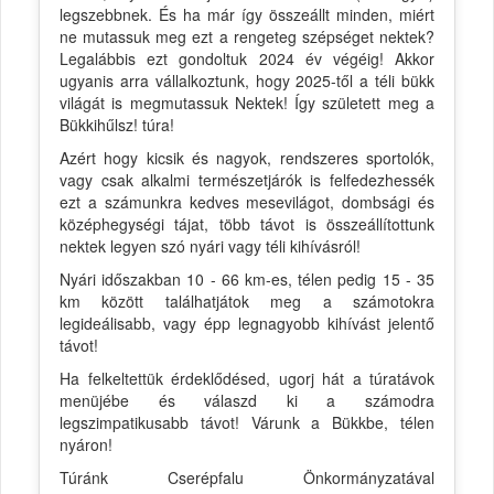
legszebbnek. És ha már így összeállt minden, miért
ne mutassuk meg ezt a rengeteg szépséget nektek?
Legalábbis ezt gondoltuk 2024 év végéig! Akkor
ugyanis arra vállalkoztunk, hogy 2025-től a téli bükk
világát is megmutassuk Nektek! Így született meg a
Bükkihűlsz! túra!
Azért hogy kicsik és nagyok, rendszeres sportolók,
vagy csak alkalmi természetjárók is felfedezhessék
ezt a számunkra kedves mesevilágot, dombsági és
középhegységi tájat, több távot is összeállítottunk
nektek legyen szó nyári vagy téli kihívásról!
Nyári időszakban 10 - 66 km-es, télen pedig 15 - 35
km között találhatjátok meg a számotokra
legideálisabb, vagy épp legnagyobb kihívást jelentő
távot!
Ha felkeltettük érdeklődésed, ugorj hát a túratávok
menüjébe és válaszd ki a számodra
legszimpatikusabb távot! Várunk a Bükkbe, télen
nyáron!
Túránk Cserépfalu Önkormányzatával