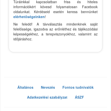
Túráinkkal kapcsolatban friss és hiteles
információkért kövesd folyamatosan Facebook
oldalunkat. Kérdéseid esetén keress bennünket
elérhetőségeinken
!
Ne feledd! A távválasztás mindenkinek saját
felelőssége, igazodva az erőnléthez és tájékozódási
képességekhez, a terepviszonyokhoz, valamint az
időjáráshoz.
Általános
Nevezés
Fontos tudnivalók
Adatkezelési szabályzat
ÁSZF