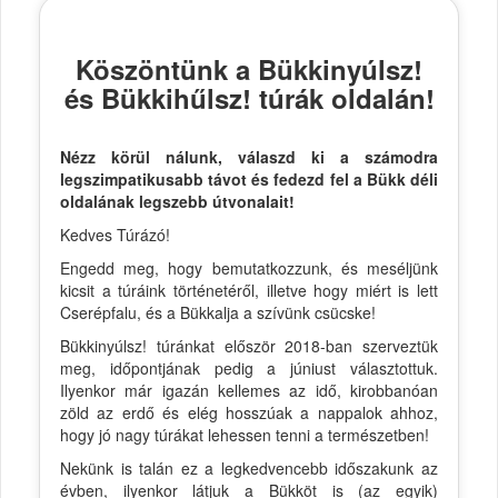
Köszöntünk a Bükkinyúlsz!
és Bükkihűlsz! túrák oldalán!
Nézz körül nálunk, válaszd ki a számodra
legszimpatikusabb távot és fedezd fel a Bükk déli
oldalának legszebb útvonalait!
Kedves Túrázó!
Engedd meg, hogy bemutatkozzunk, és meséljünk
kicsit a túráink történetéről, illetve hogy miért is lett
Cserépfalu, és a Bükkalja a szívünk csücske!
Bükkinyúlsz! túránkat először 2018-ban szerveztük
meg, időpontjának pedig a júniust választottuk.
Ilyenkor már igazán kellemes az idő, kirobbanóan
zöld az erdő és elég hosszúak a nappalok ahhoz,
hogy jó nagy túrákat lehessen tenni a természetben!
Nekünk is talán ez a legkedvencebb időszakunk az
évben, ilyenkor látjuk a Bükköt is (az egyik)